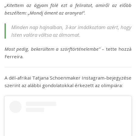
„Kitettem az ágyam fölé ezt a feliratot, amiről az előbb
beszéltem: „Mondj áment az aranyra!”.
Minden nap hajnalban, 3-kor imádkoztam azért, hogy
Isten valóra váltsa az álmomat.
Most pedig, bekerültem a szörftörténelembe”
– tette hozzá
Ferreira.
A dél-afrikai Tatjana Schoenmaker Instagram-bejegyzése
szerint az alábbi gondolatokkal érkezett az olimpiára: