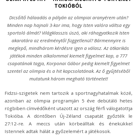
TOKIÓBÓL
Dicsőítő hálaadás a pályán az olimpiai aranyérem után?
Minden nap hajnali 3-kor ima, hogy Isten valóra váltsa egy
sportoló álmát? Világklasszis úszó, aki ráhagyatkozik Isten
akaratára az eredménytől függetlenül? Bármennyire is
meglepő, mindhárom kérdésre igen a válasz. Az ötkarikás
játékok minden alkalommal kiemelt figyelmet kap, a 777
csapatának tagja, Korponai Gábor pedig kiemelt figyelmet
szentel az olimpia és a hit kapcsolatának. Az ő gyűjtéséből
mutatunk három megható történetet!
Fidzsi-szigetek nem tartozik a sportnagyhatalmak közé,
azonban az olimpia programján 5 éve debütáló hetes
rögbiben címvédőként utazott az ország férfi válogatottja
Tokióba. A döntőben Új-Zéland csapatát győzték le
27:12-re. A meccs után körbeálltak és énekükkel
Istennek adtak hálát a győzelemért a játékosok.