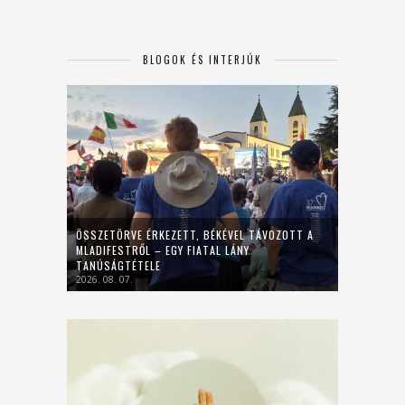
BLOGOK ÉS INTERJÚK
ÖSSZETÖRVE ÉRKEZETT, BÉKÉVEL TÁVOZOTT A
MLADIFESTRŐL – EGY FIATAL LÁNY
TANÚSÁGTÉTELE
2026. 08. 07.