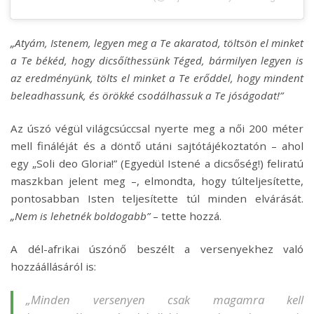
„Atyám, Istenem, legyen meg a Te akaratod, töltsön el minket
a Te békéd, hogy dicsőíthessünk Téged, bármilyen legyen is
az eredményünk, tölts el minket a Te erőddel, hogy mindent
beleadhassunk, és örökké csodálhassuk a Te jóságodat!”
Az úszó végül világcsúccsal nyerte meg a női 200 méter
mell fináléját és a döntő utáni sajtótájékoztatón – ahol
egy „Soli deo Gloria!” (Egyedül Istené a dicsőség!) feliratú
maszkban jelent meg –, elmondta, hogy túlteljesítette,
pontosabban Isten teljesítette túl minden elvárását.
„Nem is lehetnék boldogabb”
– tette hozzá.
A dél-afrikai úszónő beszélt a versenyekhez való
hozzáállásáról is:
„Minden versenyen csak magamra kell