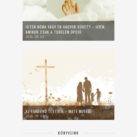
ISTEN NÉMA VAGY ÉN VAGYOK SÜKET? – ILYEN,
AMIKOR CSAK A TÜRELEM OPCIÓ
2026. 08. 03.
AZ ÉGIG ÉRŐ TESTVÉR – MÁTÉ MESÉJE
2026. 08. 01.
KÖNYVEINK