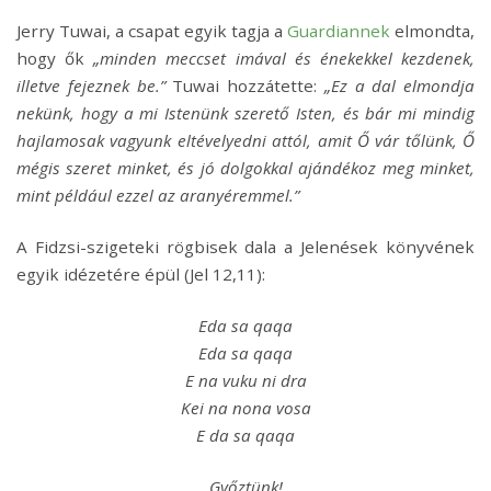
Jerry Tuwai, a csapat egyik tagja a
Guardiannek
elmondta,
hogy ők
„minden meccset imával és énekekkel kezdenek,
illetve fejeznek be.”
Tuwai hozzátette:
„Ez a dal elmondja
nekünk, hogy a mi Istenünk szerető Isten, és bár mi mindig
hajlamosak vagyunk eltévelyedni attól, amit Ő vár tőlünk, Ő
mégis szeret minket, és jó dolgokkal ajándékoz meg minket,
mint például ezzel az aranyéremmel.”
A Fidzsi-szigeteki rögbisek dala a Jelenések könyvének
egyik idézetére épül (Jel 12,11):
Eda sa qaqa
Eda sa qaqa
E na vuku ni dra
Kei na nona vosa
E da sa qaqa
Győztünk!