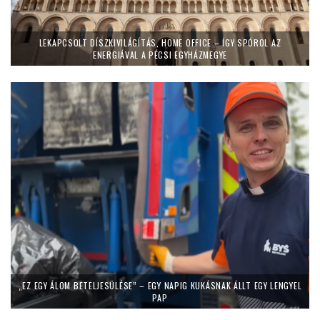
LEKAPCSOLT DÍSZKIVILÁGÍTÁS, HOME OFFICE – ÍGY SPÓROL AZ
ENERGIÁVAL A PÉCSI EGYHÁZMEGYE
„EZ EGY ÁLOM BETELJESÜLÉSE” – EGY NAPIG KUKÁSNAK ÁLLT EGY LENGYEL
PAP