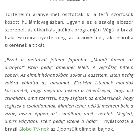
Történelmi aranyérmet osztottak ki a férfi szörfösök
között hullámlovaglásban. Ugyanis ez a szakág először
szerepelt az ötkarikás játékok programján. Végül a brazil
Italo Ferreira nyerte meg az aranyérmet, aki elárulta
sikerének a titkát.
„Ezzel a mottóval jöttem Japánba: „Mondj áment az
aranyra!” Isten pedig ámennel felelt. A végsőkig hittem
ebben. Az elmúlt hónapokban sokat is edzettem, Isten pedig
valóra váltotta az álmomat. Elsőként Istennek mondok
köszönetet, hogy megadta nekem a lehetőséget, hogy azt
csináljam, amit szeretek, hogy segítsek az embereknek, hogy
segítsek a családomnak. Minden teher nélkül mentem bele a
vízbe, hiszen éppen azt csináltam, amit szeretek. Meglett,
amire vágytam, ezért pedig Istené a hála”
– nyilatkozta a
brazil
Globo TV-nek
az újdonsült olimpiai bajnok.