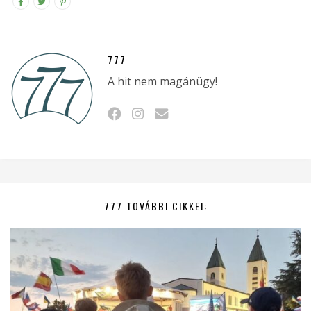
777
A hit nem magánügy!
777 TOVÁBBI CIKKEI: