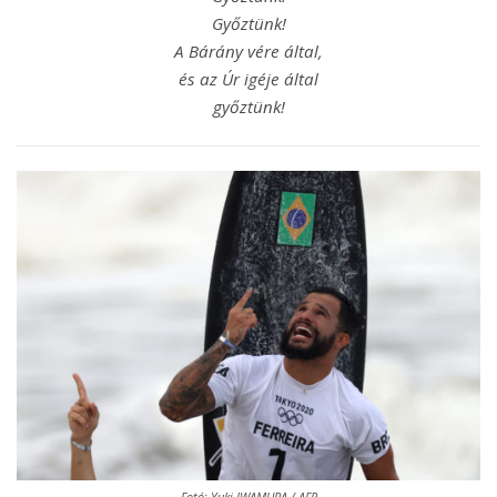
Győztünk!
A Bárány vére által,
és az Úr igéje által
győztünk!
Fotó: Yuki IWAMURA / AFP