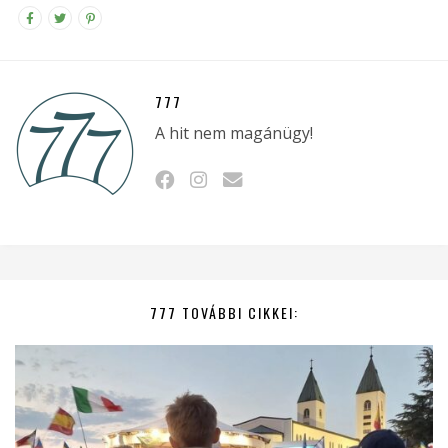
777
A hit nem magánügy!
777 TOVÁBBI CIKKEI: