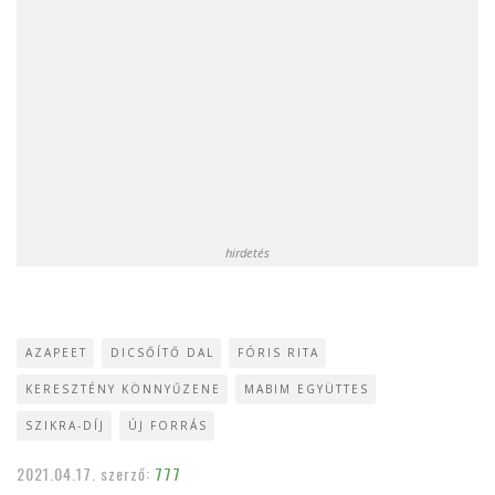
hirdetés
AZAPEET
DICSŐÍTŐ DAL
FÓRIS RITA
KERESZTÉNY KÖNNYŰZENE
MABIM EGYÜTTES
SZIKRA-DÍJ
ÚJ FORRÁS
2021.04.17.
szerző:
777