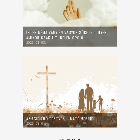
ISTEN NÉMA VAGY ÉN VAGYOK SÜKET? – ILYEN,
AMIKOR CSAK A TÜRELEM OPCIÓ
2026. 08. 03.
AZ ÉGIG ÉRŐ TESTVÉR – MÁTÉ MESÉJE
2026. 08. 01.