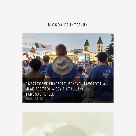
BLOGOK ÉS INTERJÚK
ÖSSZETÖRVE ÉRKEZETT, BÉKÉVEL TÁVOZOTT A
MLADIFESTRŐL – EGY FIATAL LÁNY
TANÚSÁGTÉTELE
2026. 08. 07.