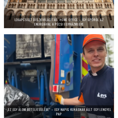
LEKAPCSOLT DÍSZKIVILÁGÍTÁS, HOME OFFICE – ÍGY SPÓROL AZ
ENERGIÁVAL A PÉCSI EGYHÁZMEGYE
„EZ EGY ÁLOM BETELJESÜLÉSE” – EGY NAPIG KUKÁSNAK ÁLLT EGY LENGYEL
PAP