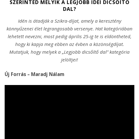
SZERINTED MELYIK A LEGJOBB IDEI DICSŐÍTŐ
DAL?
Idén is átadják a Szikra-díjat, amely a keresztény
könnyűzenei élet legrangosabb versenye. Hat kategóriában
lehetett nevezni, most pedig április 25-ig te is eldöntheted,
hogy ki kapja meg ebben az évben a közönségdíjat.
Mutatjuk, hogy melyek a „Legjobb dicsőítő dal” kategória
jelöltjei!
Új Forrás – Maradj Nálam