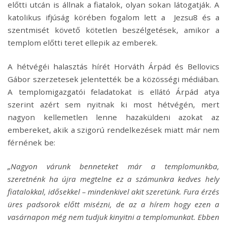
előtti utcán is állnak a fiatalok, olyan sokan látogatják. A
katolikus ifjúság körében fogalom lett a Jezsu8 és a
szentmisét követő kötetlen beszélgetések, amikor a
templom előtti teret ellepik az emberek.
A hétvégéi halasztás hírét Horváth Árpád és Bellovics
Gábor szerzetesek jelentették be a közösségi médiában.
A templomigazgatói feladatokat is ellátó Árpád atya
szerint azért sem nyitnak ki most hétvégén, mert
nagyon kellemetlen lenne hazaküldeni azokat az
embereket, akik a szigorú rendelkezések miatt már nem
férnének be:
„Nagyon várunk benneteket már a templomunkba,
szeretnénk ha újra megtelne ez a számunkra kedves hely
fiatalokkal, idősekkel – mindenkivel akit szeretünk. Fura érzés
üres padsorok előtt misézni, de az a hírem hogy ezen a
vasárnapon még nem tudjuk kinyitni a templomunkat. Ebben