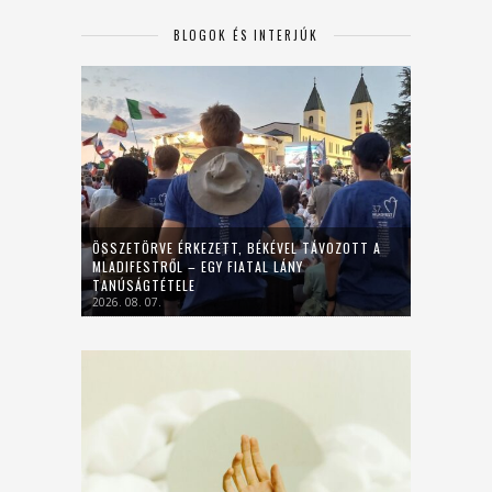
BLOGOK ÉS INTERJÚK
ÖSSZETÖRVE ÉRKEZETT, BÉKÉVEL TÁVOZOTT A
MLADIFESTRŐL – EGY FIATAL LÁNY
TANÚSÁGTÉTELE
2026. 08. 07.