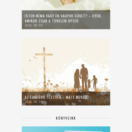
ISTEN NÉMA VAGY ÉN VAGYOK SÜKET? – ILYEN,
AMIKOR CSAK A TÜRELEM OPCIÓ
2026. 08. 03.
AZ ÉGIG ÉRŐ TESTVÉR – MÁTÉ MESÉJE
2026. 08. 01.
KÖNYVEINK