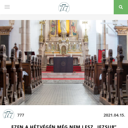
777
2021.04.15.
EZEN A HÉTVÉGÉN MÉG NEM LESZ „JEZSU8”