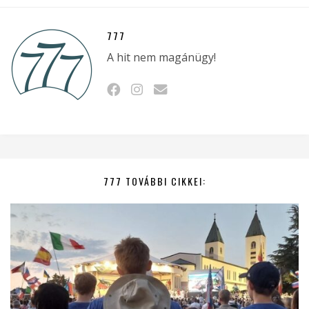
777
A hit nem magánügy!
777 TOVÁBBI CIKKEI: