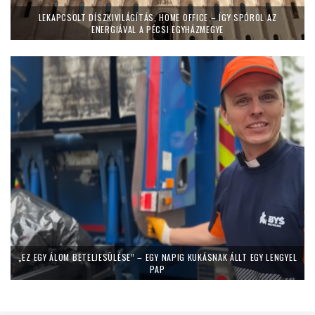
LEKAPCSOLT DÍSZKIVILÁGÍTÁS, HOME OFFICE – ÍGY SPÓROL AZ
ENERGIÁVAL A PÉCSI EGYHÁZMEGYE
„EZ EGY ÁLOM BETELJESÜLÉSE” – EGY NAPIG KUKÁSNAK ÁLLT EGY LENGYEL
PAP