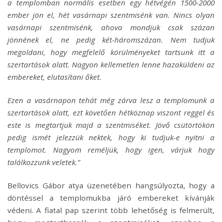
a templomban normális esetben egy hétvégén 1500-2000
ember jön el, hét vasárnapi szentmisénk van. Nincs olyan
vasárnapi szentmisénk, ahova mondjuk csak százan
jönnének el, ne pedig két-háromszázan. Nem tudjuk
megoldani, hogy megfelelő körülményeket tartsunk itt a
szertartások alatt. Nagyon kellemetlen lenne hazaküldeni az
embereket, elutasítani őket.
Ezen a vasárnapon tehát még zárva lesz a templomunk a
szertartások alatt, ezt követően hétköznap viszont reggel és
este is megtartjuk majd a szentmiséket. Jövő csütörtökön
pedig ismét jelezzük nektek, hogy ki tudjuk-e nyitni a
templomot. Nagyom reméljük, hogy igen, várjuk hogy
találkozzunk veletek.”
Bellovics Gábor atya üzenetében hangsúlyozta, hogy a
döntéssel a templomukba járó embereket kívánják
védeni. A fiatal pap szerint több lehetőség is felmerült,