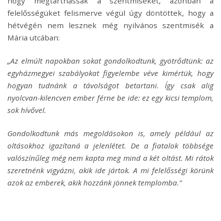
hogy megtarthassák a szentmiséket, azonban a
felelősségüket felismerve végül úgy döntöttek, hogy a
hétvégén nem lesznek még nyilvános szentmisék a
Mária utcában:
„Az elmúlt napokban sokat gondolkodtunk, gyötrődtünk: az
egyházmegyei szabályokat figyelembe véve kimértük, hogy
hogyan tudnánk a távolságot betartani. Így csak alig
nyolcvan-kilencven ember férne be ide: ez egy kicsi templom,
sok hívővel.
Gondolkodtunk más megoldásokon is, amely például az
oltásokhoz igazítaná a jelenlétet. De a fiatalok többsége
valószínűleg még nem kapta meg mind a két oltást. Mi rátok
szeretnénk vigyázni, akik ide jártok. A mi felelősségi körünk
azok az emberek, akik hozzánk jönnek templomba.”