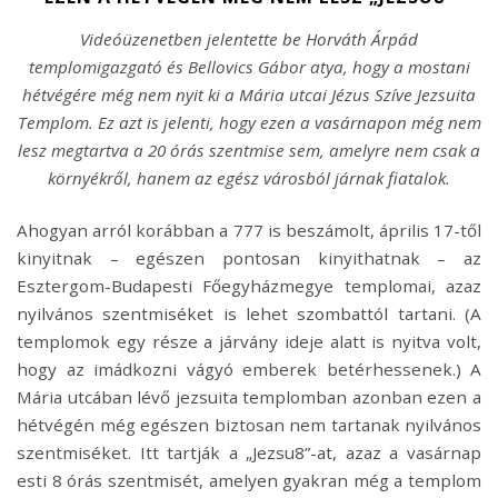
Videóüzenetben jelentette be Horváth Árpád
templomigazgató és Bellovics Gábor atya, hogy a mostani
hétvégére még nem nyit ki a Mária utcai Jézus Szíve Jezsuita
Templom. Ez azt is jelenti, hogy ezen a vasárnapon még nem
lesz megtartva a 20 órás szentmise sem, amelyre nem csak a
környékről, hanem az egész városból járnak fiatalok.
Ahogyan arról korábban a 777 is beszámolt, április 17-től
kinyitnak – egészen pontosan kinyithatnak – az
Esztergom-Budapesti Főegyházmegye templomai, azaz
nyilvános szentmiséket is lehet szombattól tartani. (A
templomok egy része a járvány ideje alatt is nyitva volt,
hogy az imádkozni vágyó emberek betérhessenek.) A
Mária utcában lévő jezsuita templomban azonban ezen a
hétvégén még egészen biztosan nem tartanak nyilvános
szentmiséket. Itt tartják a „Jezsu8”-at, azaz a vasárnap
esti 8 órás szentmisét, amelyen gyakran még a templom