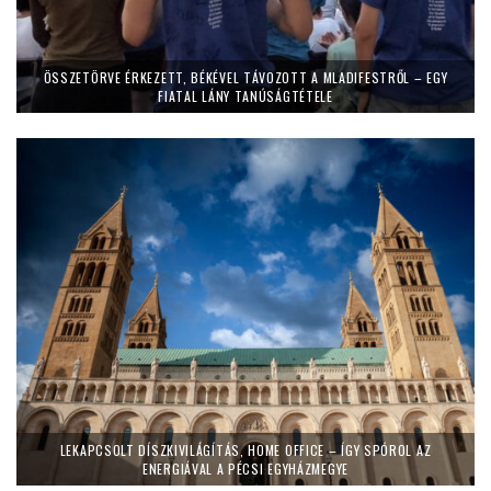
ÖSSZETÖRVE ÉRKEZETT, BÉKÉVEL TÁVOZOTT A MLADIFESTRŐL – EGY
FIATAL LÁNY TANÚSÁGTÉTELE
LEKAPCSOLT DÍSZKIVILÁGÍTÁS, HOME OFFICE – ÍGY SPÓROL AZ
ENERGIÁVAL A PÉCSI EGYHÁZMEGYE