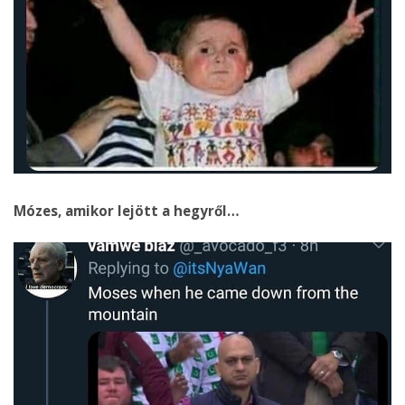
Mózes, amikor lejött a hegyről…