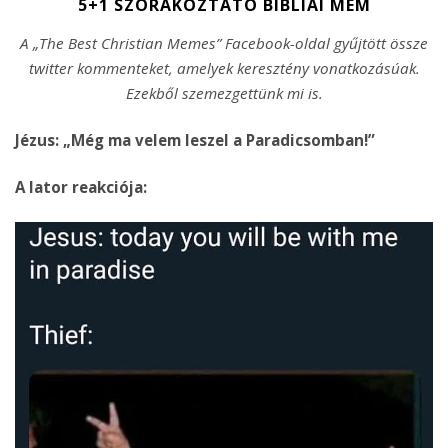
5+1 SZÓRAKOZTATÓ BIBLIAI MÉM
A „The Best Christian Memes” Facebook-oldal gyűjtött össze
twitter kommenteket, amelyek keresztény vonatkozásúak.
Ezekből szemezgettünk mi is.
Jézus: „Még ma velem leszel a Paradicsomban!”
A lator reakciója: