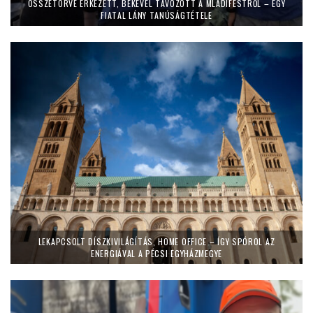
ÖSSZETÖRVE ÉRKEZETT, BÉKÉVEL TÁVOZOTT A MLADIFESTRŐL – EGY
FIATAL LÁNY TANÚSÁGTÉTELE
LEKAPCSOLT DÍSZKIVILÁGÍTÁS, HOME OFFICE – ÍGY SPÓROL AZ
ENERGIÁVAL A PÉCSI EGYHÁZMEGYE