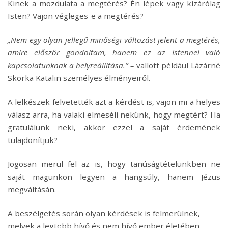
Kinek a mozdulata a megtérés? Én lépek vagy kizárólag
Isten? Vajon végleges-e a megtérés?
„Nem egy olyan jellegű minőségi változást jelent a megtérés,
amire először gondoltam, hanem ez az Istennel való
kapcsolatunknak a helyreállítása.” –
vallott például Lázárné
Skorka Katalin személyes élményeiről.
A lelkészek felvetették azt a kérdést is, vajon mi a helyes
válasz arra, ha valaki elmeséli nekünk, hogy megtért? Ha
gratulálunk neki, akkor ezzel a saját érdemének
tulajdonítjuk?
Jogosan merül fel az is, hogy tanúságtételünkben ne
saját magunkon legyen a hangsúly, hanem Jézus
megváltásán.
A beszélgetés során olyan kérdések is felmerülnek,
melyek a legtöbb hívő és nem hívő ember életében