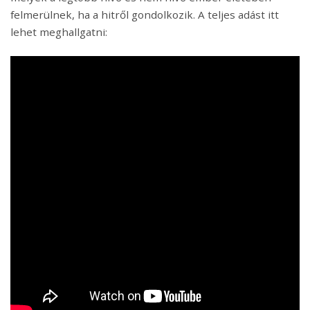
felmerülnek, ha a hitről gondolkozik. A teljes adást itt
lehet meghallgatni: