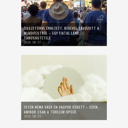
ÖSSZETÖRVE ÉRKEZETT, BÉKÉVEL TÁVOZOTT A
MLADIFESTRŐL – EGY FIATAL LÁNY
TANÚSÁGTÉTELE
2026. 08. 07.
ISTEN NÉMA VAGY ÉN VAGYOK SÜKET? – ILYEN,
AMIKOR CSAK A TÜRELEM OPCIÓ
2026. 08. 03.