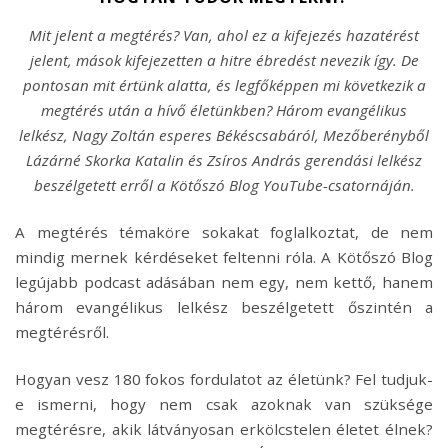
Mit jelent a megtérés? Van, ahol ez a kifejezés hazatérést
jelent, mások kifejezetten a hitre ébredést nevezik így. De
pontosan mit értünk alatta, és legfőképpen mi következik a
megtérés után a hívő életünkben? Három evangélikus
lelkész, Nagy Zoltán esperes Békéscsabáról, Mezőberényből
Lázárné Skorka Katalin és Zsíros András gerendási lelkész
beszélgetett erről a Kötőszó Blog YouTube-csatornáján.
A megtérés témaköre sokakat foglalkoztat, de nem
mindig mernek kérdéseket feltenni róla. A Kötőszó Blog
legújabb podcast adásában nem egy, nem kettő, hanem
három evangélikus lelkész beszélgetett őszintén a
megtérésről.
Hogyan vesz 180 fokos fordulatot az életünk? Fel tudjuk-
e ismerni, hogy nem csak azoknak van szüksége
megtérésre, akik látványosan erkölcstelen életet élnek?