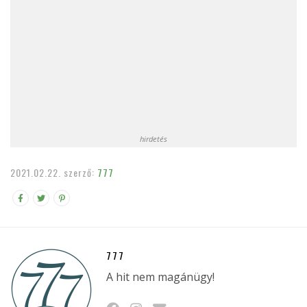
hirdetés
2021.02.22.
szerző:
777
777
A hit nem magánügy!