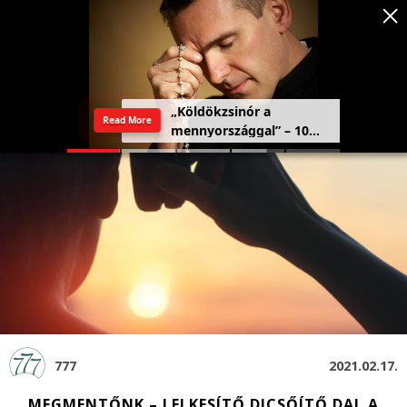
Szeretetország: a haza,
Read More
amely a szívben kezdődik
777
2021.02.17.
MEGMENTŐNK – LELKESÍTŐ DICSŐÍTŐ DAL A