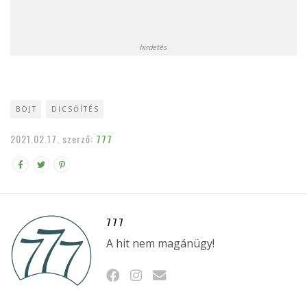
hirdetés
BÖJT
DICSŐÍTÉS
2021.02.17.
szerző:
777
777
A hit nem magánügy!