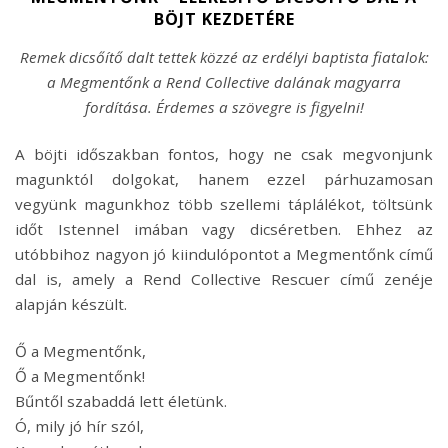
BÖJT KEZDETÉRE
Remek dicsőítő dalt tettek közzé az erdélyi baptista fiatalok:
a Megmentőnk a Rend Collective dalának magyarra
fordítása. Érdemes a szövegre is figyelni!
A böjti időszakban fontos, hogy ne csak megvonjunk
magunktól dolgokat, hanem ezzel párhuzamosan
vegyünk magunkhoz több szellemi táplálékot, töltsünk
időt Istennel imában vagy dicséretben. Ehhez az
utóbbihoz nagyon jó kiindulópontot a Megmentőnk című
dal is, amely a Rend Collective Rescuer című zenéje
alapján készült.
Ő a Megmentőnk,
Ő a Megmentőnk!
Bűntől szabaddá lett életünk.
Ó, mily jó hír szól,