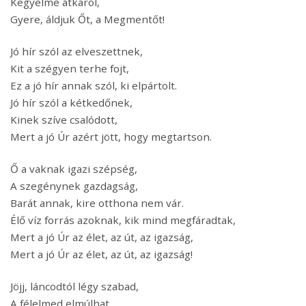
Kegyelme átkarol,
Gyere, áldjuk Őt, a Megmentőt!
Jó hír szól az elveszettnek,
Kit a szégyen terhe fojt,
Ez a jó hír annak szól, ki elpártolt.
Jó hír szól a kétkedőnek,
Kinek szíve csalódott,
Mert a jó Úr azért jött, hogy megtartson.
Ő a vaknak igazi szépség,
A szegénynek gazdagság,
Barát annak, kire otthona nem vár.
Élő víz forrás azoknak, kik mind megfáradtak,
Mert a jó Úr az élet, az út, az igazság,
Mert a jó Úr az élet, az út, az igazság!
Jöjj, láncodtól légy szabad,
A félelmed elmúlhat,