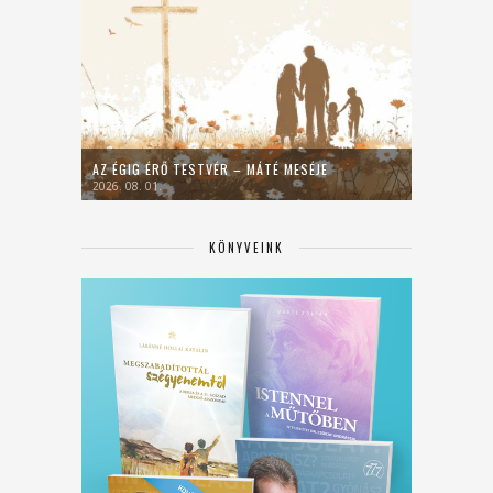
AZ ÉGIG ÉRŐ TESTVÉR – MÁTÉ MESÉJE
2026. 08. 01.
KÖNYVEINK