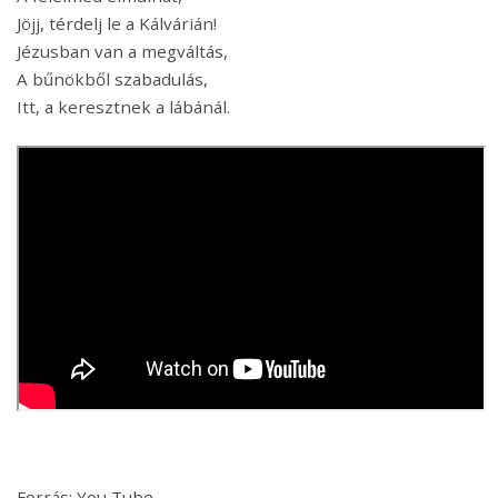
Jöjj, térdelj le a Kálvárián!
Jézusban van a megváltás,
A bűnökből szabadulás,
Itt, a keresztnek a lábánál.
Forrás: You Tube