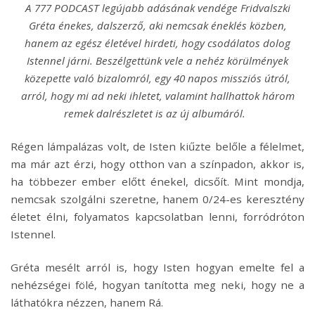
A 777 PODCAST legújabb adásának vendége Fridvalszki
Gréta énekes, dalszerző, aki nemcsak éneklés közben,
hanem az egész életével hirdeti, hogy csodálatos dolog
Istennel járni. Beszélgettünk vele a nehéz körülmények
közepette való bizalomról, egy 40 napos missziós útról,
arról, hogy mi ad neki ihletet, valamint hallhattok három
remek dalrészletet is az új albumáról.
Régen lámpalázas volt, de Isten kiűzte belőle a félelmet,
ma már azt érzi, hogy otthon van a színpadon, akkor is,
ha többezer ember előtt énekel, dicsőít. Mint mondja,
nemcsak szolgálni szeretne, hanem 0/24-es keresztény
életet élni, folyamatos kapcsolatban lenni, forródróton
Istennel.
Gréta mesélt arról is, hogy Isten hogyan emelte fel a
nehézségei fölé, hogyan tanította meg neki, hogy ne a
láthatókra nézzen, hanem Rá.