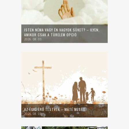
ISTEN NÉMA VAGY ÉN VAGYOK SÜKET? – ILYEN,
AMIKOR CSAK A TÜRELEM OPCIÓ
2026. 08. 03.
AZ ÉGIG ÉRŐ TESTVÉR – MÁTÉ MESÉJE
2026. 08. 01.