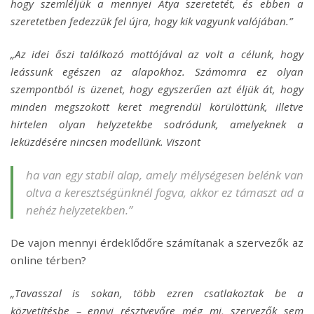
hogy szemléljük a mennyei Atya szeretetét, és ebben a
szeretetben fedezzük fel újra, hogy kik vagyunk valójában.”
„Az idei őszi találkozó mottójával az volt a célunk, hogy
leássunk egészen az alapokhoz. Számomra ez olyan
szempontból is üzenet, hogy egyszerűen azt éljük át, hogy
minden megszokott keret megrendül körülöttünk, illetve
hirtelen olyan helyzetekbe sodródunk, amelyeknek a
leküzdésére nincsen modellünk. Viszont
ha van egy stabil alap, amely mélységesen belénk van
oltva a keresztségünknél fogva, akkor ez támaszt ad a
nehéz helyzetekben.”
De vajon mennyi érdeklődőre számítanak a szervezők az
online térben?
„Tavasszal is sokan, több ezren csatlakoztak be a
közvetítésbe – ennyi résztvevőre még mi, szervezők sem