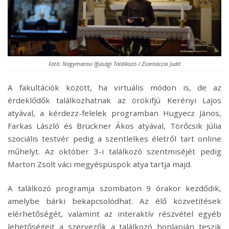
Fotó: Nagymarosi Ifjúsági Találkozó / Zsarnóczai Judit
A fakultációk között, ha virtuális módon is, de az
érdeklődők találkozhatnak az örökifjú Kerényi Lajos
atyával, a kérdezz-felelek programban Hugyecz János,
Farkas László és Brückner Ákos atyával, Törőcsik Júlia
szociális testvér pedig a szentlelkes életről tart online
műhelyt. Az október 3-i találkozó szentmiséjét pedig
Marton Zsolt váci megyéspüspök atya tartja majd.
A találkozó programja szombaton 9 órakor kezdődik,
amelybe bárki bekapcsolódhat. Az élő közvetítések
elérhetőségét, valamint az interaktív részvétel egyéb
lehetőségeit a szervezők a találkozó honlapján teszik