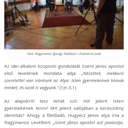
Fotó: Nagymarosi Ifjúsági Találkozó / Zsarnóczai Judit
Az idei alkalom központi gondolatát Szent János apostol
első levelének mondata adja:
„Nézzétek, mekkora
szeretettel van irántunk az Atya: Isten gyermekeinek hívnak
minket, és azok is vagyunk.”
(1Jn 3,1)
Az alapokról lesz tehát szó: mit jelent Isten
gyermekének lenni? Mit jelent valójában a keresztény
identitás? Ahogy a főelőadó, Hugyecz János atya írta a
Nagymarosi Levélben:
„Szent János apostol azt javasolja,