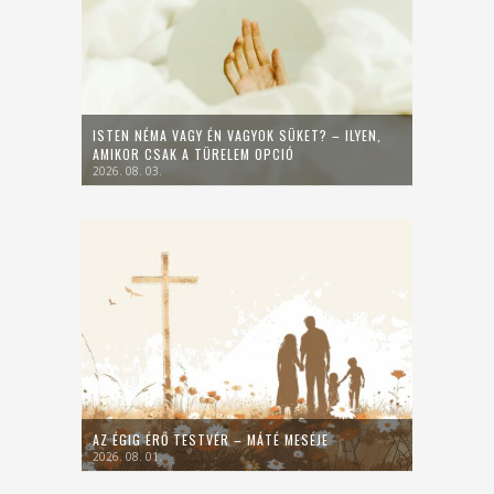
ISTEN NÉMA VAGY ÉN VAGYOK SÜKET? – ILYEN,
AMIKOR CSAK A TÜRELEM OPCIÓ
2026. 08. 03.
AZ ÉGIG ÉRŐ TESTVÉR – MÁTÉ MESÉJE
2026. 08. 01.