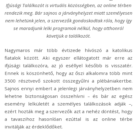
Ifjúsági Találkozót is virtuális közösségben, az online térben
rendezik meg. Bár sajnos a járványhelyzet miatt személyesen
nem lehetünk jelen, a szervezők gondoskodtak róla, hogy így
se maradjunk lelki programok nélkül, hogy otthonról
követjük a találkozót.
Nagymaros már több évtizede hívószó a katolikus
fiatalok között. Aki egyszer ellátogatott már erre az
ifjúsági találkozóra, az jó eséllyel később is visszatér.
Ennek is köszönhető, hogy az őszi alkalomra több mint
3500 résztvevő szokott összegyűlni a plébániakertbe.
Sajnos ennyi embert a jelenlegi járványhelyzetben nem
lehetne biztonságosan összehívni – és bár az egész
esemény lelkületét a személyes találkozások adják –,
ezért hozták meg a szervezők azt a nehéz döntést, hogy
a tavaszihoz hasonlóan ezúttal is az online térbe
invitálják az érdeklődőket.