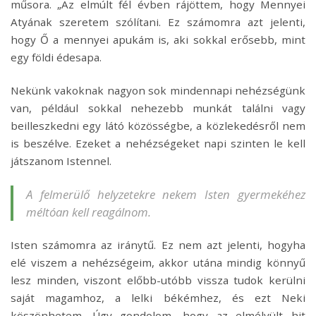
műsora. „Az elmúlt fél évben rájöttem, hogy Mennyei
Atyának szeretem szólítani. Ez számomra azt jelenti,
hogy Ő a mennyei apukám is, aki sokkal erősebb, mint
egy földi édesapa.
Nekünk vakoknak nagyon sok mindennapi nehézségünk
van, például sokkal nehezebb munkát találni vagy
beilleszkedni egy látó közösségbe, a közlekedésről nem
is beszélve. Ezeket a nehézségeket napi szinten le kell
játszanom Istennel.
A felmerülő helyzetekre nekem Isten gyermekéhez
méltóan kell reagálnom.
Isten számomra az iránytű. Ez nem azt jelenti, hogyha
elé viszem a nehézségeim, akkor utána mindig könnyű
lesz minden, viszont előbb-utóbb vissza tudok kerülni
saját magamhoz, a lelki békémhez, és ezt Neki
köszönhetem. Úgy gondolom, hogy az elmélyült hit