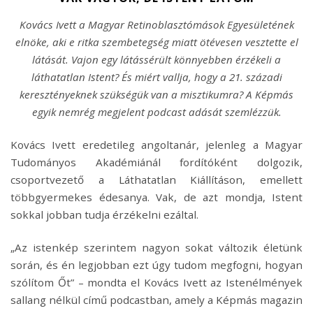
Kovács Ivett a Magyar Retinoblasztómások Egyesületének
elnöke, aki e ritka szembetegség miatt ötévesen vesztette el
látását. Vajon egy látássérült könnyebben érzékeli a
láthatatlan Istent? És miért vallja, hogy a 21. századi
keresztényeknek szükségük van a misztikumra? A Képmás
egyik nemrég megjelent podcast adását szemlézzük.
Kovács Ivett eredetileg angoltanár, jelenleg a Magyar
Tudományos Akadémiánál fordítóként dolgozik,
csoportvezető a Láthatatlan Kiállításon, emellett
többgyermekes édesanya. Vak, de azt mondja, Istent
sokkal jobban tudja érzékelni ezáltal.
„Az istenkép szerintem nagyon sokat változik életünk
során, és én legjobban ezt úgy tudom megfogni, hogyan
szólítom Őt” – mondta el Kovács Ivett az Istenélmények
sallang nélkül című podcastban, amely a Képmás magazin