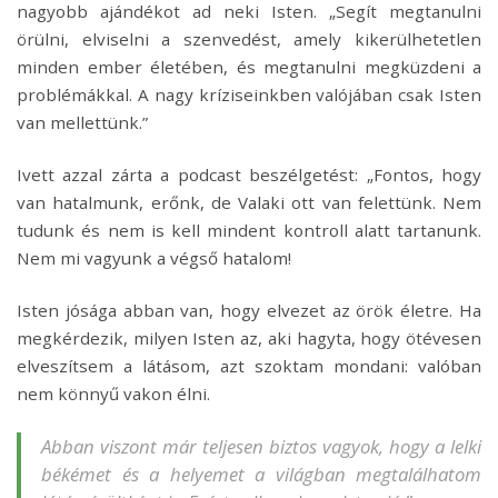
nagyobb ajándékot ad neki Isten. „Segít megtanulni
örülni, elviselni a szenvedést, amely kikerülhetetlen
minden ember életében, és megtanulni megküzdeni a
problémákkal. A nagy kríziseinkben valójában csak Isten
van mellettünk.”
Ivett azzal zárta a podcast beszélgetést: „Fontos, hogy
van hatalmunk, erőnk, de Valaki ott van felettünk. Nem
tudunk és nem is kell mindent kontroll alatt tartanunk.
Nem mi vagyunk a végső hatalom!
Isten jósága abban van, hogy elvezet az örök életre. Ha
megkérdezik, milyen Isten az, aki hagyta, hogy ötévesen
elveszítsem a látásom, azt szoktam mondani: valóban
nem könnyű vakon élni.
Abban viszont már teljesen biztos vagyok, hogy a lelki
békémet és a helyemet a világban megtalálhatom