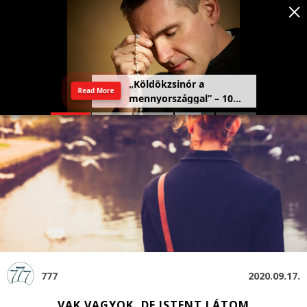
Szeretetország: a haza,
Read More
amely a szívben kezdődik
777
2020.09.17.
VAK VAGYOK, DE ISTENT LÁTOM