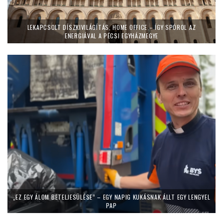
LEKAPCSOLT DÍSZKIVILÁGÍTÁS, HOME OFFICE – ÍGY SPÓROL AZ
ENERGIÁVAL A PÉCSI EGYHÁZMEGYE
„EZ EGY ÁLOM BETELJESÜLÉSE” – EGY NAPIG KUKÁSNAK ÁLLT EGY LENGYEL
PAP