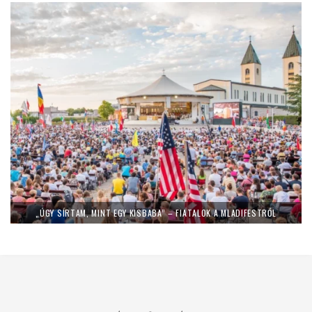
„ÚGY SÍRTAM, MINT EGY KISBABA” – FIATALOK A MLADIFESTRŐL