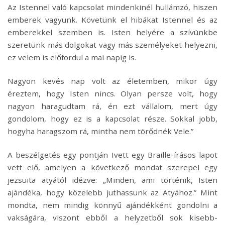
Az Istennel való kapcsolat mindenkinél hullámzó, hiszen
emberek vagyunk. Követünk el hibákat Istennel és az
emberekkel szemben is. Isten helyére a szívünkbe
szeretünk más dolgokat vagy más személyeket helyezni,
ez velem is előfordul a mai napig is.
Nagyon kevés nap volt az életemben, mikor úgy
éreztem, hogy Isten nincs. Olyan persze volt, hogy
nagyon haragudtam rá, én ezt vállalom, mert úgy
gondolom, hogy ez is a kapcsolat része. Sokkal jobb,
hogyha haragszom rá, mintha nem törődnék Vele.”
A beszélgetés egy pontján Ivett egy Braille-írásos lapot
vett elő, amelyen a következő mondat szerepel egy
jezsuita atyától idézve: „Minden, ami történik, Isten
ajándéka, hogy közelebb juthassunk az Atyához.” Mint
mondta, nem mindig könnyű ajándékként gondolni a
vakságára, viszont ebből a helyzetből sok kisebb-