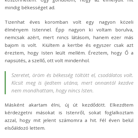
mindig békességet ad.
Tizenhat éves koromban volt egy nagyon közeli
élményem Istennel. Épp nagyon ki voltam borulva,
nemcsak azért, mert nincs látásom, hanem ezer más
bajom is volt. Kiültem a kertbe és egyszer csak azt
éreztem, hogy Isten leült mellém. Éreztem, hogy Ő a
napsütés, a szellő, ott volt mindenhol.
Szeretet, öröm és békesség töltött el, csodálatos volt.
Kicsit meg is ijedtem utána, mert onnantól kezdve
nem mondhattam, hogy nincs Isten.
Másként akartam élni, új út kezdődött. Elkezdtem
kérdezgetni másokat is Istenről, sokat foglalkoztam
azzal, hogy mit jelent számomra a hit. Fél éven belül
elsőáldozó lettem.