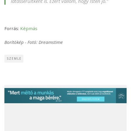
látássérültként is. Ezért vallom, hogy Isten jó.”
Forrás:
Képmás
Borítókép - Fotó: Dreamstime
SZEMLE