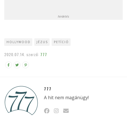
hirdetés
HOLLYWOOD
JÉZUS
PETÍCIÓ
2020.07.14.
szerző:
777
777
A hit nem magánügy!