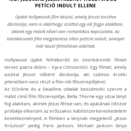
PETÍCIÓ INDULT ELLENE
Újabb hollywoodi film készül, amely Jézust torzítva
ábrázolja, nem is akárhogy: ezúttal egy nő fogja alakítani,
akinek egy másik nővel van romantikus kapcsolata. Az
istenkáromló film megjelenése ellen petíció indult, amelyet
már közel félmillióan aláírtak.
Hollywood újabb felháborító és istenkáromló filmet
tervez piacra dobni – írja a CitinzenGO. Egy filmet, amely
ezúttal Jézust nőként ábrázolja, aki számos érzéki
jelenetben vesz részt a film női főszereplőjével.
Az EOnline és a Deadline oldalak beszámolói szerint a
Habit című film főszereplője, Bella Thorne egy utcai lányt
fog alakítani, akinek Jézus fétise van, és apácának öltözve
próbálja elkerülni az erőszakos kábítószerkereskedelem
következményeit. A filmben a lánynak megjelenő „Jézus
Krisztust” pedig Paris Jackson, Michael Jackson lánya