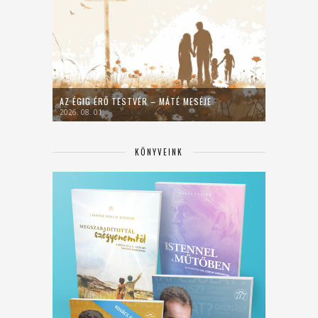
AZ ÉGIG ÉRŐ TESTVÉR – MÁTÉ MESÉJE
2026. 08. 01.
KÖNYVEINK