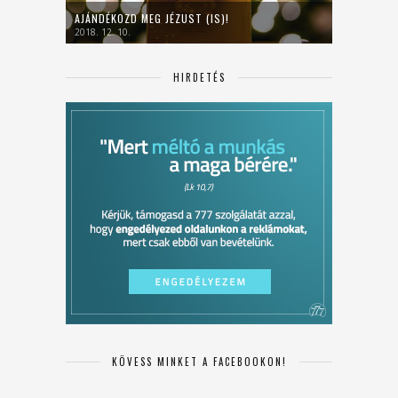
AJÁNDÉKOZD MEG JÉZUST (IS)!
2018. 12. 10.
HIRDETÉS
KÖVESS MINKET A FACEBOOKON!