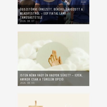
ÖSSZETÖRVE ÉRKEZETT, BÉKÉVEL TÁVOZOTT A
MLADIFESTRŐL – EGY FIATAL LÁNY
TANÚSÁGTÉTELE
2026. 08. 07.
ISTEN NÉMA VAGY ÉN VAGYOK SÜKET? – ILYEN,
AMIKOR CSAK A TÜRELEM OPCIÓ
2026. 08. 03.