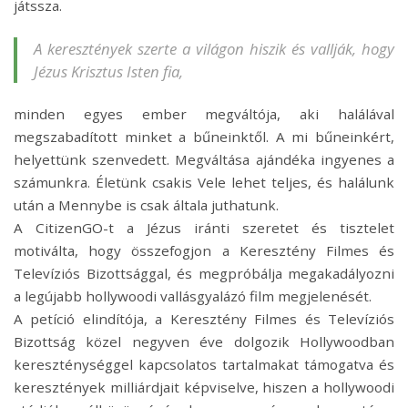
játssza.
A keresztények szerte a világon hiszik és vallják, hogy
Jézus Krisztus Isten fia,
minden egyes ember megváltója, aki halálával
megszabadított minket a bűneinktől. A mi bűneinkért,
helyettünk szenvedett. Megváltása ajándéka ingyenes a
számunkra. Életünk csakis Vele lehet teljes, és halálunk
után a Mennybe is csak általa juthatunk.
A CitizenGO-t a Jézus iránti szeretet és tisztelet
motiválta, hogy összefogjon a Keresztény Filmes és
Televíziós Bizottsággal, és megpróbálja megakadályozni
a legújabb hollywoodi vallásgyalázó film megjelenését.
A petíció elindítója, a Keresztény Filmes és Televíziós
Bizottság közel negyven éve dolgozik Hollywoodban
kereszténységgel kapcsolatos tartalmakat támogatva és
keresztények milliárdjait képviselve, hiszen a hollywoodi