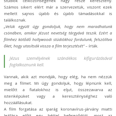
stúdiók célközönségének nagy része keresztény.
Számos sikert elért már a szervezetük, viszont ezek
mellett sajnos újabb és újabb támadásokkal is
találkoznak.
„Velük együtt úgy gondoljuk, hogy nem maradhatunk
csöndben, amikor Jézust nevetség tárgyává teszik. Ezért a
filmhez kötődő hollywoodi stúdiókhoz fordulunk, felszólítva
őket, hogy utasítsák vissza a film terjesztését”
– írták.
Jézus személyének szándékos kifigurázásával
foglalkoznunk kell.
Vannak, akik azt mondják, hogy elég, ha nem nézzük
meg a filmet. Mi úgy gondoljuk, hogy lépnünk kell,
mielőtt a fiatalokhoz is eljut, összezavarva az
istenképüket vagy a kereszténységhez való
hozzáállásukat.
A film forgatása az iparág koronavírus-járvány miatti
leállása előtt egy héttel befejeződött, most az