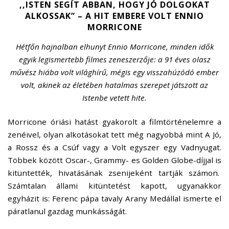
,,ISTEN SEGÍT ABBAN, HOGY JÓ DOLGOKAT
ALKOSSAK” – A HIT EMBERE VOLT ENNIO
MORRICONE
Hétfőn hajnalban elhunyt Ennio Morricone, minden idők
egyik legismertebb filmes zeneszerzője: a 91 éves olasz
művész hiába volt világhírű, mégis egy visszahúzódó ember
volt, akinek az életében hatalmas szerepet játszott az
Istenbe vetett hite.
Morricone óriási hatást gyakorolt a filmtörténelemre a
zenéivel, olyan alkotásokat tett még nagyobbá mint A Jó,
a Rossz és a Csúf vagy a Volt egyszer egy Vadnyugat.
Többek között Oscar-, Grammy- es Golden Globe-díjjal is
kitüntették, hivatásának zsenijeként tartják számon.
Számtalan állami kitüntetést kapott, ugyanakkor
egyházit is: Ferenc pápa tavaly Arany Medállal ismerte el
páratlanul gazdag munkásságát.