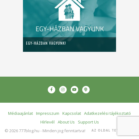
EGY-HÁZBAN VAGYUNK!
Médiaajánlat
Impresszum
Kapcsolat
Adatkezelési tájékoztató
Hírlevél
About Us
Support Us
© 2026 777blog.hu - Minden jog fenntartva!
AZ OLDAL TETEJÉRE