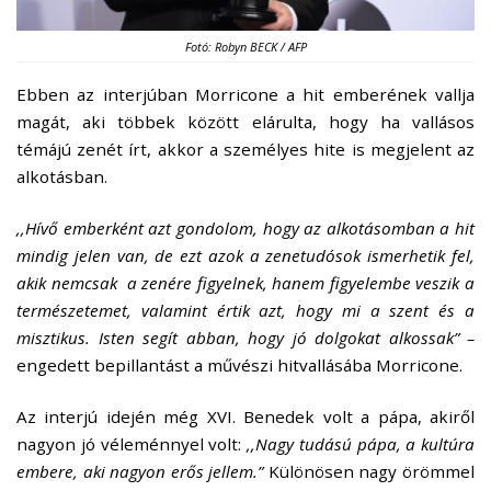
Fotó: Robyn BECK / AFP
Ebben az interjúban Morricone a hit emberének vallja
magát, aki többek között elárulta, hogy ha vallásos
témájú zenét írt, akkor a személyes hite is megjelent az
alkotásban.
,,Hívő emberként azt gondolom, hogy az alkotásomban a hit
mindig jelen van, de ezt azok a zenetudósok ismerhetik fel,
akik nemcsak a zenére figyelnek, hanem figyelembe veszik a
természetemet, valamint értik azt, hogy mi a szent és a
misztikus. Isten segít abban, hogy jó dolgokat alkossak” –
engedett bepillantást a művészi hitvallásába Morricone.
Az interjú idején még XVI. Benedek volt a pápa, akiről
nagyon jó véleménnyel volt:
,,Nagy tudású pápa, a kultúra
embere, aki nagyon erős jellem.”
Különösen nagy örömmel