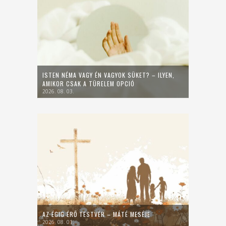
ISTEN NÉMA VAGY ÉN VAGYOK SÜKET? – ILYEN,
AMIKOR CSAK A TÜRELEM OPCIÓ
2026. 08. 03.
AZ ÉGIG ÉRŐ TESTVÉR – MÁTÉ MESÉJE
2026. 08. 01.