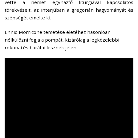
vette a német egyházfő
liturgiával kapcsolatos
törekvéseit, az interjúban a gregorián hagyományát és
szépségét emelte ki.
Ennio Morricone temetése életéhez hasonlóan
nélkülözni fogja a pompát, kizárólag a legközelebbi
rokonai és barátai lesznek jelen.