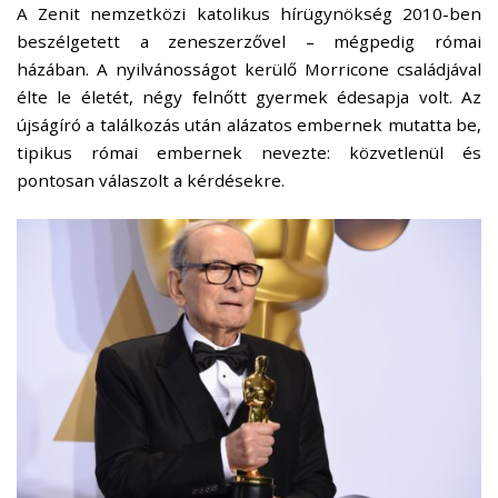
A Zenit nemzetközi katolikus hírügynökség 2010-ben
beszélgetett a zeneszerzővel – mégpedig római
házában. A nyilvánosságot kerülő Morricone családjával
élte le életét, négy felnőtt gyermek édesapja volt. Az
újságíró a találkozás után alázatos embernek mutatta be,
tipikus római embernek nevezte: közvetlenül és
pontosan válaszolt a kérdésekre.