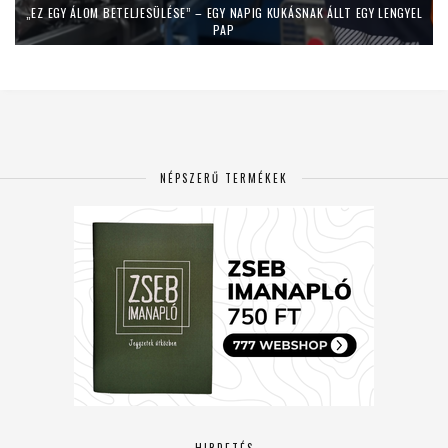
„EZ EGY ÁLOM BETELJESÜLÉSE” – EGY NAPIG KUKÁSNAK ÁLLT EGY LENGYEL
PAP
NÉPSZERŰ TERMÉKEK