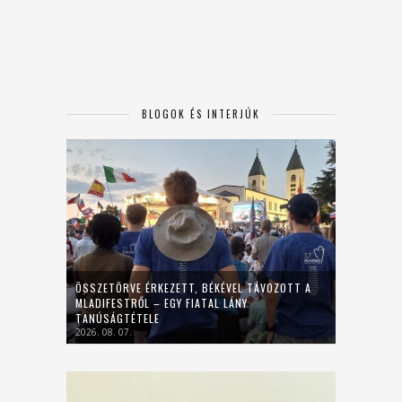
BLOGOK ÉS INTERJÚK
ÖSSZETÖRVE ÉRKEZETT, BÉKÉVEL TÁVOZOTT A
MLADIFESTRŐL – EGY FIATAL LÁNY
TANÚSÁGTÉTELE
2026. 08. 07.