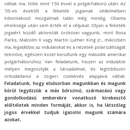
váltak ma, több mint 150 évvel a polgárháború után. Az
’50-es évektől a feketék jogainak védelmében
kibontakozó mozgalmak talán még mindig, Obama
elnöksége után sem érték el a céljukat. Olyan a feketék
jogaiért küzdő aktivisták örökösei vagyunk, mint Rosa
Parks, Malcolm X vagy Martin Luther King Jr., miközben
ma, legalábbis az indulatokat és a nézetek polarizáltságát
tekintve, egészen közel kerültünk egy második amerikai
polgárháborúhoz. Van feladatunk, hiszen az indulatok
mélyen megosztják a társadalmat, és legtöbbször
öntudatlanul a zsigeri cselekvés alapjaivá váltak.
Feladatunk, hogy elsősorban magunkban és magunk
körül legyőzzük a más bőrszínű, származású vagy
gondolkodású emberekre vonatkozó kirekesztő
előítéletek minden formáját, akkor is, ha látszólag
jogos érvekkel tudjuk igazolni magunk számára
azokat.