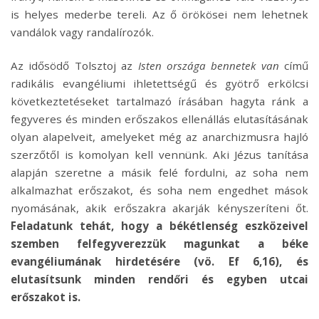
is helyes mederbe tereli. Az ő örökösei nem lehetnek
vandálok vagy randalírozók.
Az idősödő Tolsztoj az
Isten országa bennetek van
című
radikális evangéliumi ihletettségű és gyötrő erkölcsi
következtetéseket tartalmazó írásában hagyta ránk a
fegyveres és minden erőszakos ellenállás elutasításának
olyan alapelveit, amelyeket még az anarchizmusra hajló
szerzőtől is komolyan kell vennünk. Aki Jézus tanítása
alapján szeretne a másik felé fordulni, az soha nem
alkalmazhat erőszakot, és soha nem engedhet mások
nyomásának, akik erőszakra akarják kényszeríteni őt.
Feladatunk tehát, hogy a békétlenség eszközeivel
szemben felfegyverezzük magunkat a béke
evangéliumának hirdetésére (vö. Ef 6,16), és
elutasítsunk minden rendőri és egyben utcai
erőszakot is.