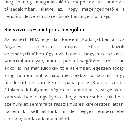
még mindig marginalizálódó csoportok az amerikai
társadalomban, illetve az, hogy megengedhető-e a
rendőri, illetve az utcai erőszak bármilyen formája.
Rasszizmus – mint por a levegőben
Az ismert NBA-legenda, Kareem Abdul-Jabbar a Los
Angeles Timesban május 30-án közölt
véleménycikkében úgy nyilatkozott, hogy a rasszizmus
Amerikában olyan, mint a por a levegőben: láthatatlan
akkor is, ha már fuldoklik tőle az ember, egészen addig,
amíg rá nem süt a nap, mert akkor jól látszik, hogy
mindenütt ott van. Ferenc pápa június 3-án a szerdai
általános kihallgatás végén az amerikai zavargásokkal
kapcsolatban hangsúlyozta, hogy nem csukhatjuk be a
szemünket semmifajta rasszizmus és kirekesztés láttán,
hanem ki kell állnunk minden egyes emberi élet
szentségének védelme mellett.