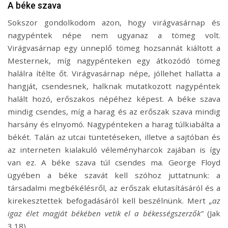
A béke szava
Sokszor gondolkodom azon, hogy virágvasárnap és
nagypéntek népe nem ugyanaz a tömeg volt.
Virágvasárnap egy ünneplő tömeg hozsannát kiáltott a
Mesternek, míg nagypénteken egy átkozódó tömeg
halálra ítélte őt. Virágvasárnap népe, jóllehet hallatta a
hangját, csendesnek, halknak mutatkozott nagypéntek
halált hozó, erőszakos népéhez képest. A béke szava
mindig csendes, míg a harag és az erőszak szava mindig
harsány és elnyomó. Nagypénteken a harag túlkiabálta a
békét. Talán az utcai tüntetéseken, illetve a sajtóban és
az interneten kialakuló véleményharcok zajában is így
van ez. A béke szava túl csendes ma. George Floyd
ügyében a béke szavát kell szóhoz juttatnunk: a
társadalmi megbékélésről, az erőszak elutasításáról és a
kirekesztettek befogadásáról kell beszélnünk. Mert
„az
igaz élet magját békében vetik el a békességszerzők”
(Jak
3,18).