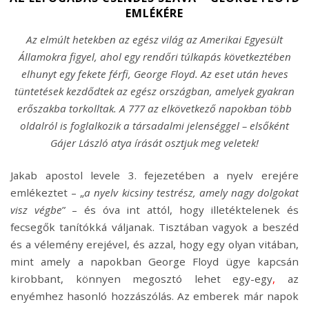
EMLÉKÉRE
Az elmúlt hetekben az egész világ az Amerikai Egyesült
Államokra figyel, ahol egy rendőri túlkapás következtében
elhunyt egy fekete férfi, George Floyd. Az eset után heves
tüntetések kezdődtek az egész országban, amelyek gyakran
erőszakba torkolltak. A 777 az elkövetkező napokban több
oldalról is foglalkozik a társadalmi jelenséggel – elsőként
Gájer László atya írását osztjuk meg veletek!
Jakab apostol levele 3. fejezetében a nyelv erejére
emlékeztet – „
a nyelv kicsiny testrész, amely nagy dolgokat
visz végbe
” – és óva int attól, hogy illetéktelenek és
fecsegők tanítókká váljanak. Tisztában vagyok a beszéd
és a vélemény erejével, és azzal, hogy egy olyan vitában,
mint amely a napokban George Floyd ügye kapcsán
kirobbant, könnyen megosztó lehet egy-egy
,
az
enyémhez hasonló hozzászólás. Az emberek már napok