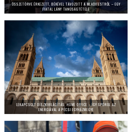
ÖSSZETÖRVE ÉRKEZETT, BÉKÉVEL TÁVOZOTT A MLADIFESTRŐL – EGY
FIATAL LÁNY TANÚSÁGTÉTELE
LEKAPCSOLT DÍSZKIVILÁGÍTÁS, HOME OFFICE – ÍGY SPÓROL AZ
ENERGIÁVAL A PÉCSI EGYHÁZMEGYE