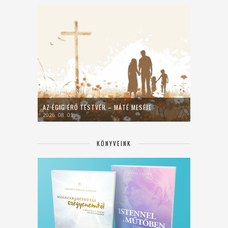
AZ ÉGIG ÉRŐ TESTVÉR – MÁTÉ MESÉJE
2026. 08. 01.
KÖNYVEINK