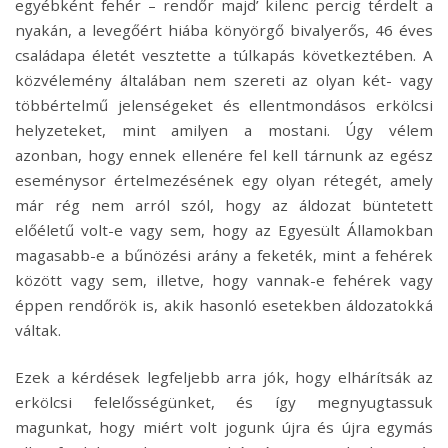
egyébként fehér – rendőr majd’ kilenc percig térdelt a
nyakán, a levegőért hiába könyörgő bivalyerős, 46 éves
családapa életét vesztette a túlkapás következtében. A
közvélemény általában nem szereti az olyan két- vagy
többértelmű jelenségeket és ellentmondásos erkölcsi
helyzeteket, mint amilyen a mostani. Úgy vélem
azonban, hogy ennek ellenére fel kell tárnunk az egész
eseménysor értelmezésének egy olyan rétegét, amely
már rég nem arról szól, hogy az áldozat büntetett
előéletű volt-e vagy sem, hogy az Egyesült Államokban
magasabb-e a bűnözési arány a feketék, mint a fehérek
között vagy sem, illetve, hogy vannak-e fehérek vagy
éppen rendőrök is, akik hasonló esetekben áldozatokká
váltak.
Ezek a kérdések legfeljebb arra jók, hogy elhárítsák az
erkölcsi felelősségünket, és így megnyugtassuk
magunkat, hogy miért volt jogunk újra és újra egymás