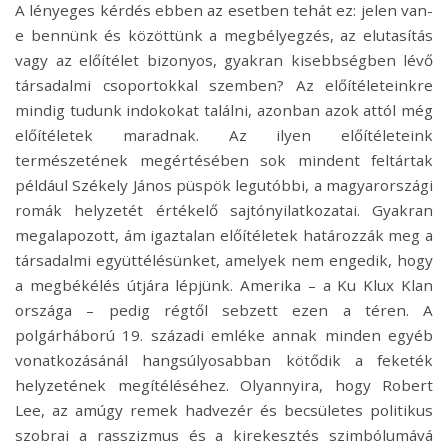
A lényeges kérdés ebben az esetben tehát ez: jelen van-
e bennünk és közöttünk a megbélyegzés, az elutasítás
vagy az előítélet bizonyos, gyakran kisebbségben lévő
társadalmi csoportokkal szemben? Az előítéleteinkre
mindig tudunk indokokat találni, azonban azok attól még
előítéletek maradnak. Az ilyen előítéleteink
természetének megértésében sok mindent feltártak
például Székely János püspök legutóbbi, a magyarországi
romák helyzetét értékelő sajtónyilatkozatai. Gyakran
megalapozott, ám igaztalan előítéletek határozzák meg a
társadalmi együttélésünket, amelyek nem engedik, hogy
a megbékélés útjára lépjünk. Amerika – a Ku Klux Klan
országa – pedig régtől sebzett ezen a téren. A
polgárháború 19. századi emléke annak minden egyéb
vonatkozásánál hangsúlyosabban kötődik a feketék
helyzetének megítéléséhez. Olyannyira, hogy Robert
Lee, az amúgy remek hadvezér és becsületes politikus
szobrai a rasszizmus és a kirekesztés szimbólumává