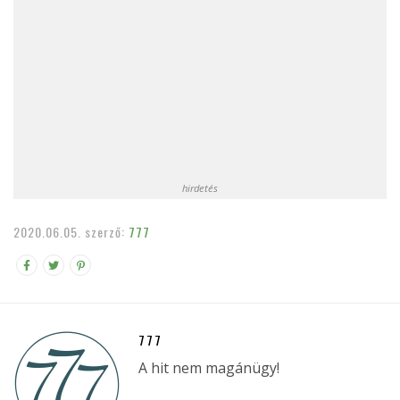
hirdetés
2020.06.05.
szerző:
777
777
A hit nem magánügy!