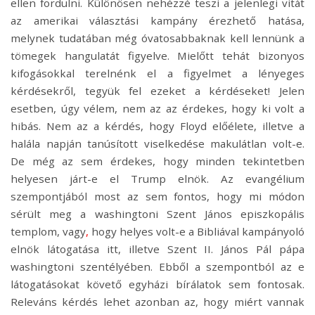
ellen fordulni. Különösen nehézzé teszi a jelenlegi vitát
az amerikai választási kampány érezhető hatása,
melynek tudatában még óvatosabbaknak kell lennünk a
tömegek hangulatát figyelve. Mielőtt tehát bizonyos
kifogásokkal terelnénk el a figyelmet a lényeges
kérdésekről, tegyük fel ezeket a kérdéseket! Jelen
esetben, úgy vélem, nem az az érdekes, hogy ki volt a
hibás. Nem az a kérdés, hogy Floyd előélete, illetve a
halála napján tanúsított viselkedése makulátlan volt-e.
De még az sem érdekes, hogy minden tekintetben
helyesen járt-e el Trump elnök. Az evangélium
szempontjából most az sem fontos, hogy mi módon
sérült meg a washingtoni Szent János episzkopális
templom, vagy
,
hogy helyes volt-e a Bibliával kampányoló
elnök látogatása itt, illetve Szent II. János Pál pápa
washingtoni szentélyében. Ebből a szempontból az e
látogatásokat követő egyházi bírálatok sem fontosak.
Releváns kérdés lehet azonban az, hogy miért vannak