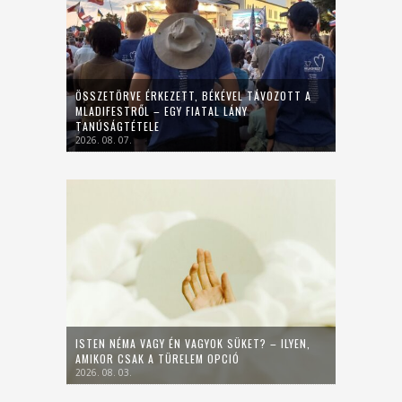
ÖSSZETÖRVE ÉRKEZETT, BÉKÉVEL TÁVOZOTT A
MLADIFESTRŐL – EGY FIATAL LÁNY
TANÚSÁGTÉTELE
2026. 08. 07.
ISTEN NÉMA VAGY ÉN VAGYOK SÜKET? – ILYEN,
AMIKOR CSAK A TÜRELEM OPCIÓ
2026. 08. 03.