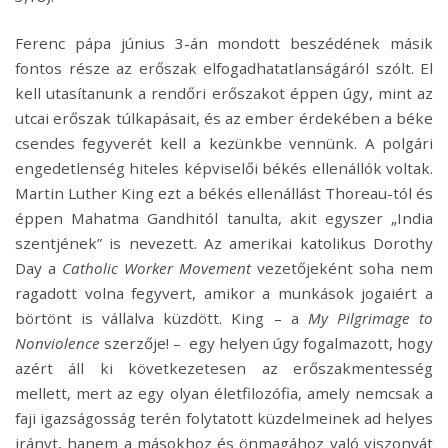
Ferenc pápa június 3-án mondott beszédének másik
fontos része az erőszak elfogadhatatlanságáról szólt. El
kell utasítanunk a rendőri erőszakot éppen úgy, mint az
utcai erőszak túlkapásait, és az ember érdekében a béke
csendes fegyverét kell a kezünkbe vennünk. A polgári
engedetlenség hiteles képviselői békés ellenállók voltak.
Martin Luther King ezt a békés ellenállást Thoreau-tól és
éppen Mahatma Gandhitól tanulta, akit egyszer „India
szentjének” is nevezett. Az amerikai katolikus Dorothy
Day a
Catholic Worker
Movement
vezetőjeként soha nem
ragadott volna fegyvert, amikor a munkások jogaiért a
börtönt is vállalva küzdött. King – a
My Pilgrimage to
Nonviolence
szerzője! – egy helyen úgy fogalmazott, hogy
azért áll ki következetesen az erőszakmentesség
mellett, mert az egy olyan életfilozófia, amely nemcsak a
faji igazságosság terén folytatott küzdelmeinek ad helyes
irányt, hanem a másokhoz és önmagához való viszonyát