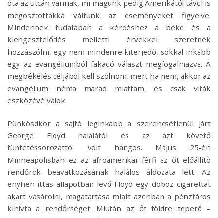
óta az utcán vannak, mi magunk pedig Amerikától távol is
megosztottakká váltunk az eseményeket figyelve.
Mindennek tudatában a kérdéshez a béke és a
kiengesztelődés melletti érvekkel szeretnék
hozzászólni, egy nem mindenre kiterjedő, sokkal inkább
egy az evangéliumból fakadó választ megfogalmazva. A
megbékélés céljából kell szólnom, mert ha nem, akkor az
evangélium néma marad miattam, és csak viták
eszközévé válok.
Pünkösdkor a sajtó leginkább a szerencsétlenül járt
George Floyd halálától és az azt követő
tüntetéssorozattól volt hangos. Május 25-én
Minneapolisban ez az afroamerikai férfi az őt előállító
rendőrök beavatkozásának halálos áldozata lett. Az
enyhén ittas állapotban lévő Floyd egy doboz cigarettát
akart vásárolni, magatartása miatt azonban a pénztáros
kihívta a rendőrséget. Miután az őt földre teperő –