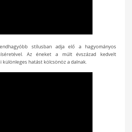
endhagyóbb stílusban adja elő a hagyományos
íséretével. Az éneket a múlt évszázad kedvelt
i különleges hatást kölcsönöz a dalnak.