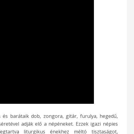
és barátaik dob, zongora, gitár, furulya, hegedű,
éretével adják elő a népéneket. Ezzek igazi népies
gtartva liturgikus énekhez méltó tisztaságot,