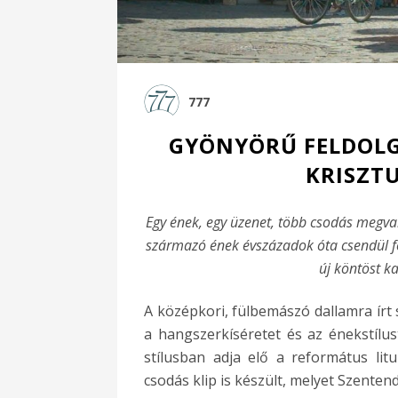
777
GYÖNYÖRŰ FELDOLG
KRISZT
Egy ének, egy üzenet, több csodás megval
származó ének évszázadok óta csendül 
új köntöst k
A középkori, fülbemászó dallamra írt
a hangszerkíséretet és az énekstílu
stílusban adja elő a református lit
csodás klip is készült, melyet Szente