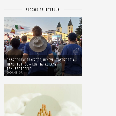
BLOGOK ÉS INTERJÚK
ÖSSZETÖRVE ÉRKEZETT, BÉKÉVEL TÁVOZOTT A
MLADIFESTRŐL – EGY FIATAL LÁNY
TANÚSÁGTÉTELE
2026. 08. 07.