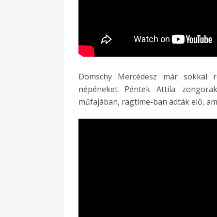
Domschy Mercédesz már sokkal r
népéneket Péntek Attila zongorak
műfajában, ragtime-ban adták elő, am