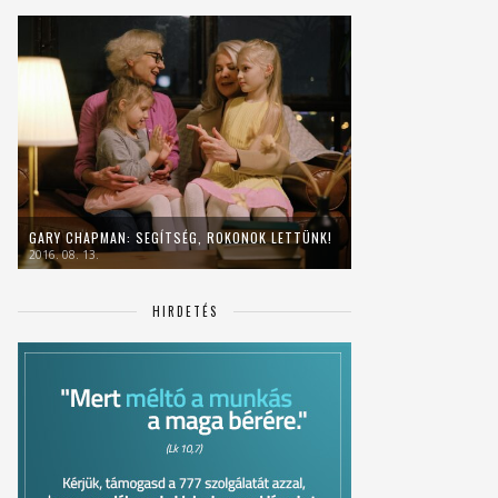
GARY CHAPMAN: SEGÍTSÉG, ROKONOK LETTÜNK!
2016. 08. 13.
HIRDETÉS