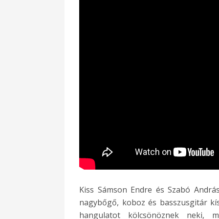
Kiss Sámson Endre és Szabó András 
nagybőgő, koboz és basszusgitár kís
hangulatot kölcsönöznek neki, me