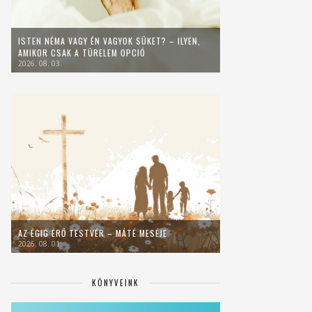
ISTEN NÉMA VAGY ÉN VAGYOK SÜKET? – ILYEN,
AMIKOR CSAK A TÜRELEM OPCIÓ
2026. 08. 03.
AZ ÉGIG ÉRŐ TESTVÉR – MÁTÉ MESÉJE
2026. 08. 01.
KÖNYVEINK