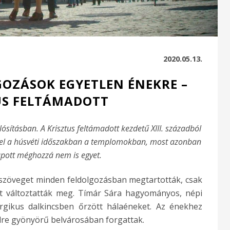
2020.05.13.
OZÁSOK EGYETLEN ÉNEKRE –
US FELTÁMADOTT
ósításban. A Krisztus feltámadott kezdetű XIII. századból
fel a húsvéti időszakban a templomokban, most azonban
apott méghozzá nem is egyet.
 szöveget minden feldolgozásban megtartották, csak
st változtatták meg. Tímár Sára hagyományos, népi
urgikus dalkincsben őrzött hálaéneket. Az énekhez
ndre gyönyörű belvárosában forgattak.