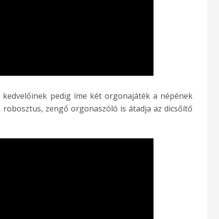
k kedvelőinek pedig íme két orgonajáték a népének
 robosztus, zengő orgonaszóló is átadja az dicsőítő