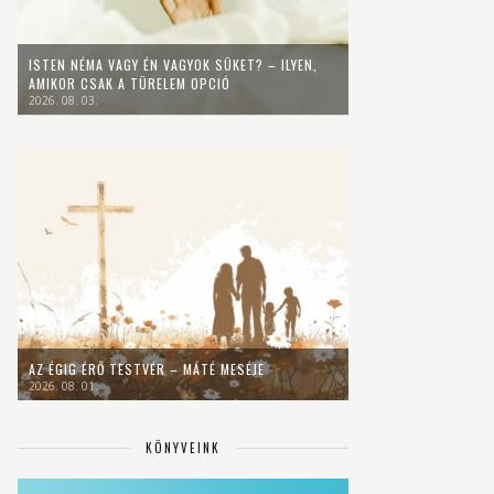
ISTEN NÉMA VAGY ÉN VAGYOK SÜKET? – ILYEN,
AMIKOR CSAK A TÜRELEM OPCIÓ
2026. 08. 03.
AZ ÉGIG ÉRŐ TESTVÉR – MÁTÉ MESÉJE
2026. 08. 01.
KÖNYVEINK