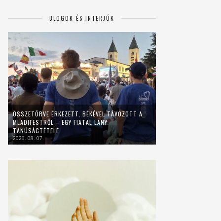
BLOGOK ÉS INTERJÚK
ÖSSZETÖRVE ÉRKEZETT, BÉKÉVEL TÁVOZOTT A
MLADIFESTRŐL – EGY FIATAL LÁNY
TANÚSÁGTÉTELE
2026. 08. 07.