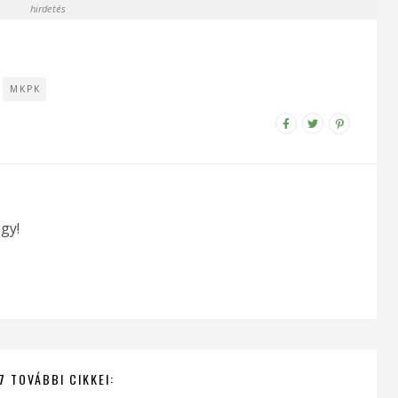
hirdetés
MKPK
gy!
7 TOVÁBBI CIKKEI: