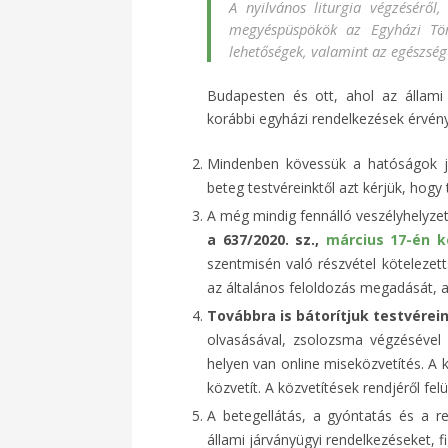
A nyilvános liturgia végzéséről,
megyéspüspökök az Egyházi Tör
lehetőségek, valamint az egészség
Budapesten és ott, ahol az állami 
korábbi egyházi rendelkezések érvén
Mindenben kövessük a hatóságok járv
beteg testvéreinktől azt kérjük, hog
A még mindig fennálló veszélyhelyzet
a 637/2020. sz.,
március 17-én k
szentmisén való részvétel kötelezett
az általános feloldozás megadását, am
Továbbra is bátorítjuk testvérei
olvasásával, zsolozsma végzéséve
helyen van online miseközvetítés. A 
közvetít. A közvetítések rendjéről fel
A betegellátás, a gyóntatás és a r
állami járványügyi rendelkezéseket, 