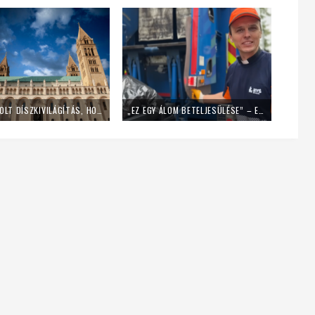
LEKAPCSOLT DÍSZKIVILÁGÍTÁS, HOME OFFICE – ÍGY SPÓROL AZ ENERGIÁVAL A PÉCSI EGYHÁZMEGYE
„EZ EGY ÁLOM BETELJESÜLÉSE” – EGY NAPIG KUKÁSNAK ÁLLT EGY LENGYEL PAP