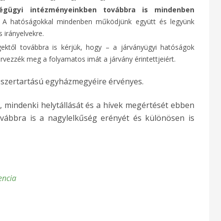
ségügyi intézményeinkben továbbra is mindenben
A hatóságokkal mindenben működjünk együtt és legyünk
s irányelvekre.
ektől továbbra is kérjük, hogy – a járványügyi hatóságok
rvezzék meg a folyamatos imát a járvány érintettjeiért.
 szertartású egyházmegyéire érvényes.
, mindenki helytállását és a hívek megértését ebben
ovábbra is a nagylelkűség erényét és különösen is
encia