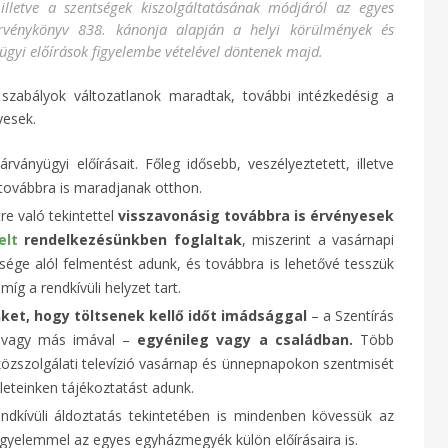
 illetve a szentségek kiszolgáltatásának módjáról az egyes
vénykönyv 838. kánonja alapján a helyi körülmények és
ügyi előírások figyelembe vételével döntenek majd.
szabályok változatlanok maradtak, további intézkedésig a
yesek.
ányügyi előírásait. Főleg idősebb, veszélyeztetett, illetve
y továbbra is maradjanak otthon.
re való tekintettel
visszavonásig továbbra is érvényesek
elt
rendelkezésünkben foglaltak
, miszerint a vasárnapi
sége alól felmentést adunk, és továbbra is lehetővé tesszük
íg a rendkívüli helyzet tart.
nket, hogy töltsenek kellő időt imádsággal
– a Szentírás
l vagy más imával –
egyénileg vagy a családban.
Több
közszolgálati televízió vasárnap és ünnepnapokon szentmisét
ületeinken tájékoztatást adunk.
endkívüli áldoztatás tekintetében is mindenben kövessük az
figyelemmel az egyes egyházmegyék külön előírásaira is.