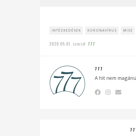
INTÉZKEDÉSEK
KORONAVÍRUS
MISE
2020.05.01.
szerző:
777
777
A hit nem magánü
77