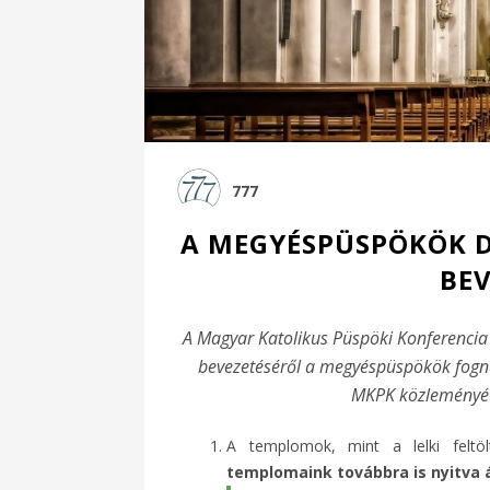
777
A MEGYÉSPÜSPÖKÖK D
BEV
A Magyar Katolikus Püspöki Konferencia 
bevezetéséről a megyéspüspökök fogna
MKPK közleményét 
A templomok, mint a lelki feltö
templomaink továbbra is nyitva 