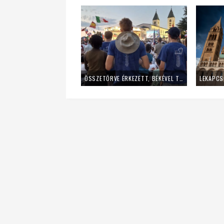
ÖSSZETÖRVE ÉRKEZETT, BÉKÉVEL TÁVOZOTT A MLADIFESTRŐL – EGY FIATAL LÁNY TANÚSÁGTÉTELE