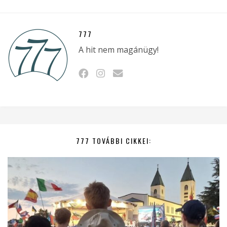
777
A hit nem magánügy!
777 TOVÁBBI CIKKEI: