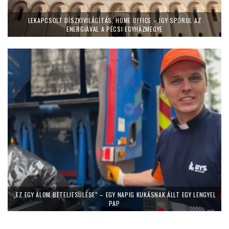
LEKAPCSOLT DÍSZKIVILÁGÍTÁS, HOME OFFICE – ÍGY SPÓROL AZ
ENERGIÁVAL A PÉCSI EGYHÁZMEGYE
„EZ EGY ÁLOM BETELJESÜLÉSE” – EGY NAPIG KUKÁSNAK ÁLLT EGY LENGYEL
PAP