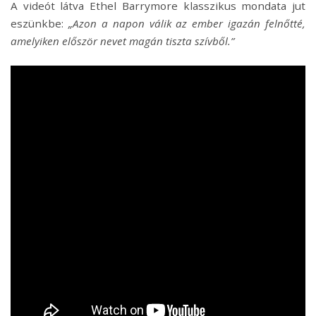
A videót látva Ethel Barrymore klasszikus mondata jut
eszünkbe:
„Azon a napon válik az ember igazán felnőtté,
amelyiken először nevet magán tiszta szívből.”