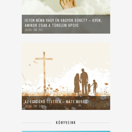
ISTEN NÉMA VAGY ÉN VAGYOK SÜKET? – ILYEN,
AMIKOR CSAK A TÜRELEM OPCIÓ
2026. 08. 03.
AZ ÉGIG ÉRŐ TESTVÉR – MÁTÉ MESÉJE
2026. 08. 01.
KÖNYVEINK