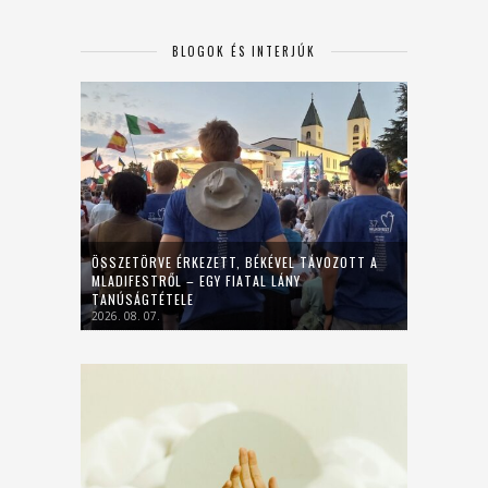
BLOGOK ÉS INTERJÚK
ÖSSZETÖRVE ÉRKEZETT, BÉKÉVEL TÁVOZOTT A
MLADIFESTRŐL – EGY FIATAL LÁNY
TANÚSÁGTÉTELE
2026. 08. 07.