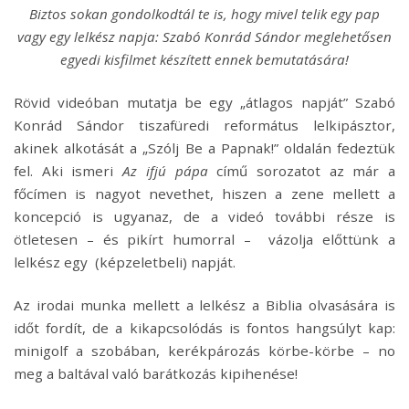
Biztos sokan gondolkodtál te is, hogy mivel telik egy pap
vagy egy lelkész napja: Szabó Konrád Sándor meglehetősen
egyedi kisfilmet készített ennek bemutatására!
Rövid videóban mutatja be egy „átlagos napját” Szabó
Konrád Sándor tiszafüredi református lelkipásztor,
akinek alkotását a „Szólj Be a Papnak!” oldalán fedeztük
fel. Aki ismeri
Az ifjú pápa
című sorozatot az már a
főcímen is nagyot nevethet, hiszen a zene mellett a
koncepció is ugyanaz, de a videó további része is
ötletesen – és pikírt humorral – vázolja előttünk a
lelkész egy (képzeletbeli) napját.
Az irodai munka mellett a lelkész a Biblia olvasására is
időt fordít, de a kikapcsolódás is fontos hangsúlyt kap:
minigolf a szobában, kerékpározás körbe-körbe – no
meg a baltával való barátkozás kipihenése!