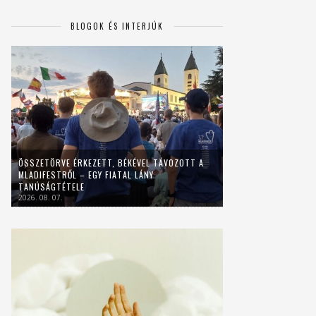
BLOGOK ÉS INTERJÚK
ÖSSZETÖRVE ÉRKEZETT, BÉKÉVEL TÁVOZOTT A
MLADIFESTRŐL – EGY FIATAL LÁNY
TANÚSÁGTÉTELE
2026. 08. 07.