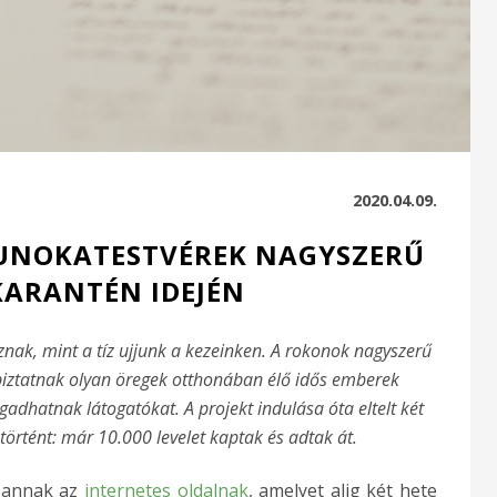
2020.04.09.
: UNOKATESTVÉREK NAGYSZERŰ
KARANTÉN IDEJÉN
oznak, mint a tíz ujjunk a kezeinken. A rokonok nagyszerű
ra biztatnak olyan öregek otthonában élő idős emberek
adhatnak látogatókat. A projekt indulása óta eltelt két
 történt: már 10.000 levelet kaptak és adtak át.
e annak az
internetes oldalnak
, amelyet alig két hete