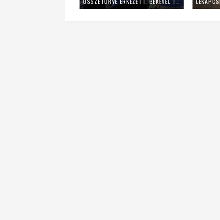
ÖSSZETÖRVE ÉRKEZETT, BÉKÉVEL TÁVOZOTT A MLADIFESTRŐL – EGY FIATAL LÁNY TANÚSÁGTÉTELE