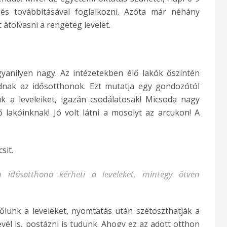
és továbbításával foglalkozni. Azóta már néhány
t átolvasni a rengeteg levelet.
gyanilyen nagy. Az intézetekben élő lakók őszintén
odnak az idősotthonok. Ezt mutatja egy gondozótól
k a leveleiket, igazán csodálatosak! Micsoda nagy
 lakóinknak! Jó volt látni a mosolyt az arcukon! A
sit.
idősotthona kérheti a leveleket, mintegy ötven
őlünk a leveleket, nyomtatás után szétoszthatják a
evél is, postázni is tudunk. Ahogy ez az adott otthon