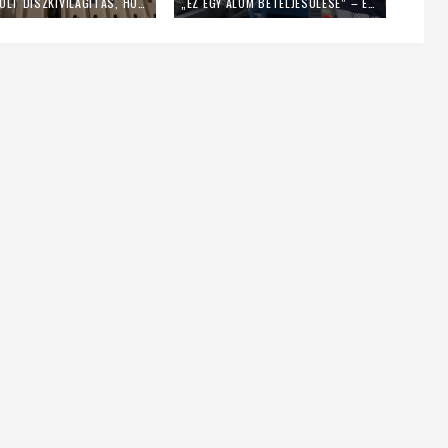
LEKAPCSOLT DÍSZKIVILÁGÍTÁS, HOME OFFICE – ÍGY SPÓROL AZ ENERGIÁVAL A PÉCSI EGYHÁZMEGYE
„EZ EGY ÁLOM BETELJESÜLÉSE” – EGY NAPIG KUKÁSNAK ÁLLT EGY LENGYEL PAP