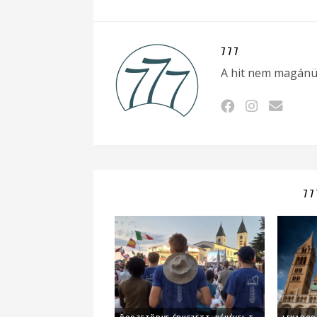
777
A hit nem magánü
77