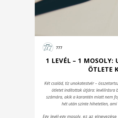
777
1 LEVÉL – 1 MOSOLY
ÖTLETE 
Két család, tíz unokatestvér – összetart
ötletet indítottak útjára: levélírás
számára, akik a karantén miatt nem fog
hét után szinte hihetetlen, ami
Egy levél-egy mosoly
, ez az elnevezés