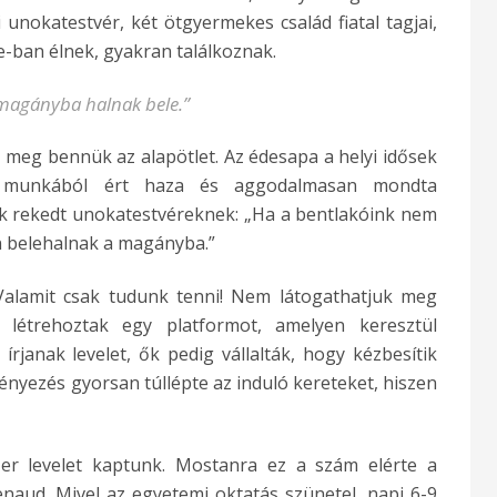
ti unokatestvér, két ötgyermekes család fiatal tagjai,
ye-ban élnek, gyakran találkoznak.
magányba halnak bele.”
 meg bennük az alapötlet. Az édesapa a helyi idősek
p munkából ért haza és aggodalmasan mondta
uk rekedt unokatestvéreknek: „Ha a bentlakóink nem
n belehalnak a magányba.”
 „Valamit csak tudunk tenni! Nem látogathatjuk meg
 létrehoztak egy platformot, amelyen keresztül
írjanak levelet, ők pedig vállalták, hogy kézbesítik
nyezés gyorsan túllépte az induló kereteket, hiszen
er levelet kaptunk. Mostanra ez a szám elérte a
enaud. Mivel az egyetemi oktatás szünetel, napi 6-9