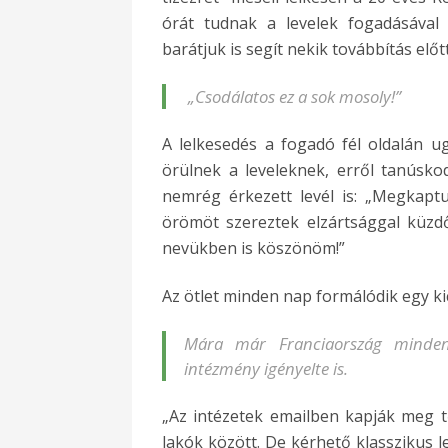
órát tudnak a levelek fogadásával 
barátjuk is segít nekik továbbítás előt
„Csodálatos ez a sok mosoly!”
A lelkesedés a fogadó fél oldalán u
örülnek a leveleknek, erről tanúsk
nemrég érkezett levél is: „Megkaptu
örömöt szereztek elzártsággal küzdő
nevükben is köszönöm!”
Az ötlet minden nap formálódik egy kic
Mára már Franciaország minden 
intézmény igényelte is.
„Az intézetek emailben kapják meg t
lakók között. De kérhető klasszikus l