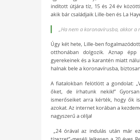
indított útjára tíz, 15 és 24 év közöt
akik bár családjaik Lille-ben és La Ha
„Ha nem a koronavírusba, akkor a 
Úgy két hete, Lille-ben fogalmazódott
otthonában dolgozik. Aznap ép
gyerekeinek és a karantén miatt nál
halnak bele a koronavírusba, biztosa
A fiatalokban felötlött a gondolat:
őket, de írhatunk nekik!” Gyorsan
ismerőseiket arra kérték, hogy ők is 
azokat. Az internet korában a kezdemé
nagyszerű a célja!
„24 órával az indulás után már ez
tízezret”-meséli lelkesen a 20 éves R