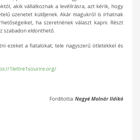
ól, akik vállalkoznak a levélírásra, azt kérik, hogy
telű üzenetet küldjenek. Akár magukról is írhatnak
hetőségeiket, ha szeretnének választ kapni. Részt
 ez szabadon eldönthető.
tni ezeket a fiatalokat, tele nagyszerű ötletekkel és
ps://1lettre1sourire.org/
Fordította:
Nagyé Molnár Ildikó