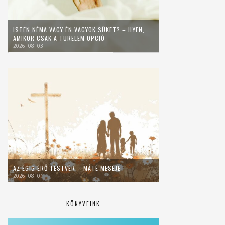
ISTEN NÉMA VAGY ÉN VAGYOK SÜKET? – ILYEN,
AMIKOR CSAK A TÜRELEM OPCIÓ
2026. 08. 03.
AZ ÉGIG ÉRŐ TESTVÉR – MÁTÉ MESÉJE
2026. 08. 01.
KÖNYVEINK