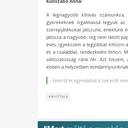
Kunszabó Anna:
A legnagyobb kihívás számunkra,
gyerekeknek izgalmassá tegyük az i
szerepjátékokat játszunk, éneklünk é
játssza: a nagyobb, rég nem látott pajt
éves. Igyekszem a legjobbat kihozni a
és a családdal, rendezkedni itthon. 
változatosság ránk fér. Azt hiszem
ebben a helyzetben mindannyiunknak
Fentről és egymásból is sok erőt mer
#WIFETALK