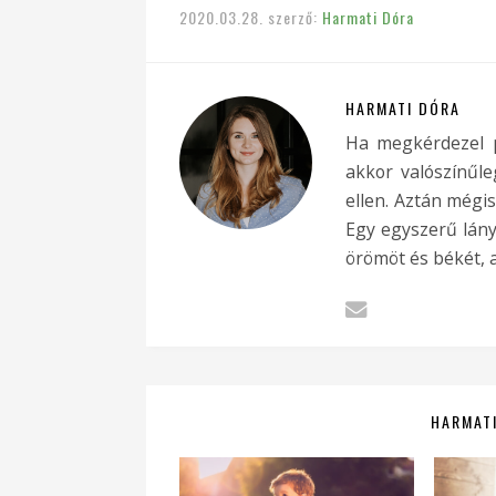
2020.03.28.
szerző:
Harmati Dóra
HARMATI DÓRA
Ha megkérdezel p
akkor valószínűle
ellen. Aztán mégis
Egy egyszerű lány
örömöt és békét, a
HARMATI