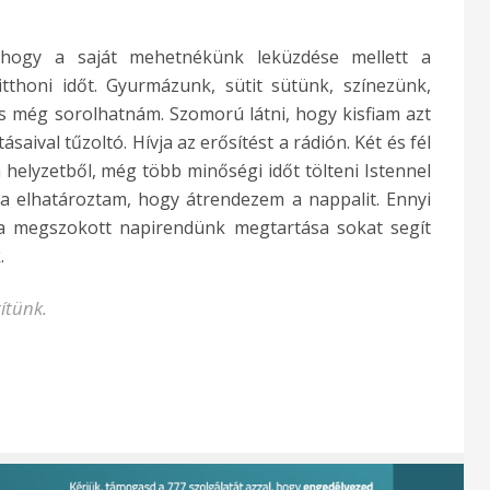
 hogy a saját mehetnékünk leküzdése mellett a
tthoni időt. Gyurmázunk, sütit sütünk, színezünk,
s még sorolhatnám. Szomorú látni, hogy kisfiam azt
ásaival tűzoltó. Hívja az erősítést a rádión. Két és fél
 helyzetből, még több minőségi időt tölteni Istennel
Ma elhatároztam, hogy átrendezem a nappalit. Ennyi
, a megszokott napirendünk megtartása sokat segít
.
ítünk.