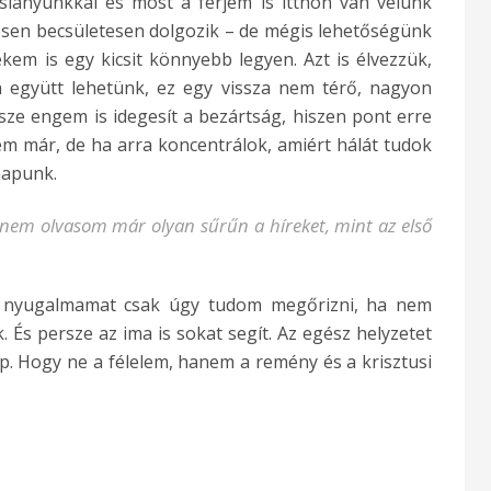
ányunkkal és most a férjem is itthon van velünk
esen becsületesen dolgozik – de mégis lehetőségünk
kem is egy kicsit könnyebb legyen. Azt is élvezzük,
n együtt lehetünk, ez egy vissza nem térő, nagyon
sze engem is idegesít a bezártság, hiszen pont erre
em már, de ha arra koncentrálok, amiért hálát tudok
napunk.
y nem olvasom már olyan sűrűn a híreket, mint az első
a nyugalmamat csak úgy tudom megőrizni, ha nem
És persze az ima is sokat segít. Az egész helyzetet
p. Hogy ne a félelem, hanem a remény és a krisztusi