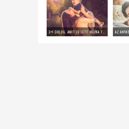
3+1 DOLOG, AMIT JÓ LETT VOLNA TUDNOM, MIELŐTT ANYA LESZEK