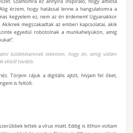
észet. Számomra ez annyira inspiráló, hogy amióta
 Alig érzem, hogy hatással lenne a hangulatomra a
talmas kegyelem ez, nem az én érdemem! Ugyanakkor
 Akiknek megszakadtak az emberi kapcsolatai, akik
szinte egyedül robotolnak a munkahelyükön, amíg
ukat”.
tni küldetésemnek tekintem, hogy én, amíg vidám
ak ebből tovább.
. Törjem rájuk a digitális ajtót, hívjam fel őket,
gem is feltölt.
rűbbek lettek a vírus miatt. Eddig is itthon voltam