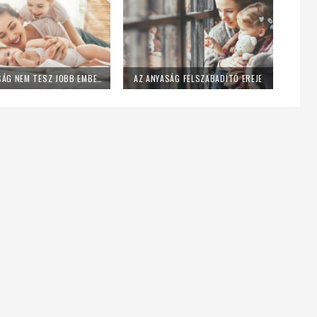
AZ ANYASÁG NEM TESZ JOBB EMBERRÉ
AZ ANYASÁG FELSZABADÍTÓ EREJE