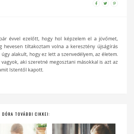
ár évvel ezelőtt, hogy hol képzelem el a jövőmet,
g hevesen tiltakoztam volna a keresztény újságírás
 úgy alakult, hogy ez lett a szenvedélyem, az életem.
 vagyok, aki szeretné megosztani másokkal is azt az
mit Istentől kapott.
 DÓRA TOVÁBBI CIKKEI: