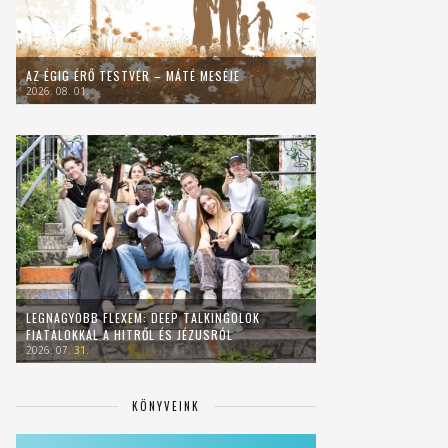
AZ ÉGIG ÉRŐ TESTVÉR – MÁTÉ MESÉJE
2026. 08. 01.
LEGNAGYOBB FLEXEM: DEEP TALKINGOLOK
FIATALOKKAL A HITRŐL ÉS JÉZUSRÓL
2026. 07. 31.
KÖNYVEINK