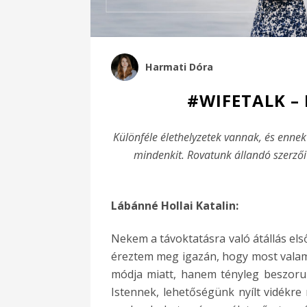
Harmati Dóra
#WIFETALK –
Különféle élethelyzetek vannak, és ennek
mindenkit. Rovatunk állandó szerzői
Lábánné Hollai Katalin:
Nekem a távoktatásra való átállás első 
éreztem meg igazán, hogy most valami
módja miatt, hanem tényleg beszorul
Istennek, lehetőségünk nyílt vidékre 