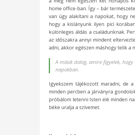
a még nem egészen két hónapos kisl
home office-ban. Így – bár természet
van úgy alakítani a napokat, hogy ne
hogy a kislányunk ilyen pici korába
különleges áldás a családunknak. Per
az időszakra annyi mindent eltervezt
adni, akkor egészen máshogy telik a 
A másik dolog, amire figyelek, hog
napokban.
Igyekszem tájékozott maradni, de 
minden percben a járványra gondolok. 
próbálom letenni Isten elé minden na
béke uralja a szívemet.