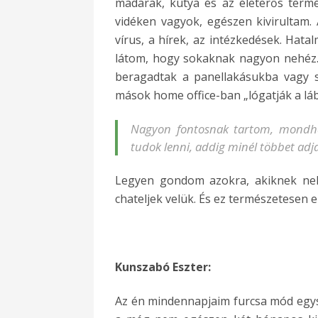
madarak, kutya és az életerős term
vidéken vagyok, egészen kivirultam.
vírus, a hírek, az intézkedések. Ha
látom, hogy sokaknak nagyon nehéz.
beragadtak a panellakásukba vagy 
mások home office-ban „lógatják a láb
Nagyon fontosnak tartom, mondha
tudok lenni, addig minél többet adj
Legyen gondom azokra, akiknek nehéz
chateljek velük. És ez természetesen en
Kunszabó Eszter:
Az én mindennapjaim furcsa mód egysze