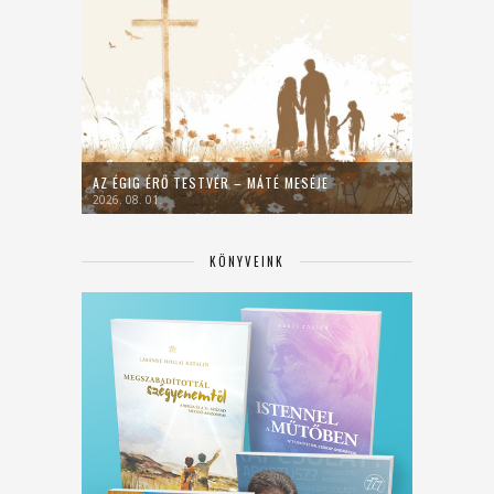
AZ ÉGIG ÉRŐ TESTVÉR – MÁTÉ MESÉJE
2026. 08. 01.
KÖNYVEINK