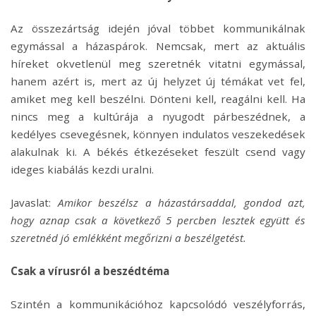
Az összezártság idején jóval többet kommunikálnak
egymással a házaspárok. Nemcsak, mert az aktuális
híreket okvetlenül meg szeretnék vitatni egymással,
hanem azért is, mert az új helyzet új témákat vet fel,
amiket meg kell beszélni. Dönteni kell, reagálni kell. Ha
nincs meg a kultúrája a nyugodt párbeszédnek, a
kedélyes csevegésnek, könnyen indulatos veszekedések
alakulnak ki. A békés étkezéseket feszült csend vagy
ideges kiabálás kezdi uralni.
Javaslat:
Amikor beszélsz a házastársaddal, gondod azt,
hogy aznap csak a következő 5 percben lesztek együtt és
szeretnéd jó emlékként megőrizni a beszélgetést.
Csak a vírusról a beszédtéma
Szintén a kommunikációhoz kapcsolódó veszélyforrás,