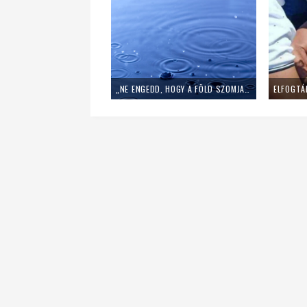
„NE ENGEDD, HOGY A FÖLD SZOMJAZZON” – 7 GYÖNYÖRŰ FOHÁSZ ESŐÉRT