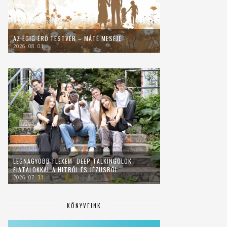
AZ ÉGIG ÉRŐ TESTVÉR – MÁTÉ MESÉJE
2026. 08. 01.
LEGNAGYOBB FLEXEM: DEEP TALKINGOLOK
FIATALOKKAL A HITRŐL ÉS JÉZUSRÓL
2026. 07. 31.
KÖNYVEINK