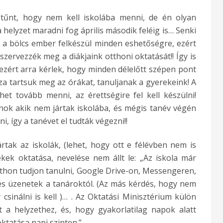
tűnt, hogy nem kell iskolába menni, de én olyan
 helyzet maradni fog április második feléig is… Senki
 a bölcs ember felkészül minden eshetőségre, ezért
zervezzék meg a diákjaink otthoni oktatását!! Így is
ezért arra kérlek, hogy minden délelőtt szépen pont
za tartsuk meg az órákat, tanuljanak a gyerekeink! A
et tovább menni, az érettségire fel kell készülni!
nok akik nem jártak iskolába, és mégis tanév végén
, így a tanévet el tudták végezni!!
tak az iskolák, (lehet, hogy ott e félévben nem is
ekek oktatása, nevelése nem állt le: „Az iskola már
thon tudjon tanulni, Google Drive-on, Messengeren,
s üzenetek a tanároktól. (Az más kérdés, hogy nem
sinálni is kell )… . Az Oktatási Minisztérium külön
 a helyzethez, és, hogy gyakorlatilag napok alatt
ktatása napi szinten.”