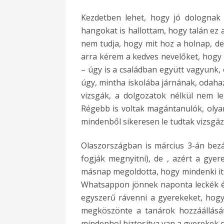
Kezdetben lehet, hogy jó dolognak 
hangokat is hallottam, hogy talán ez a
nem tudja, hogy mit hoz a holnap, de
arra kérem a kedves nevelőket, hogy s
– úgy is a családban együtt vagyunk, 
úgy
, mintha iskolába járnának, odaha
vizsgák, a dolgozatok nélkül nem leh
Régebb is voltak magántanulók, olya
mindenből sikeresen le tudtak vizsgázni
Olaszországban is március 3-án bezár
fogják megnyitni), de , azért a gyer
másnap megoldotta, hogy mindenki it
Whatsappon jönnek naponta leckék é
egyszerű rávenni a gyerekeket, hogy c
megköszönte a tanárok hozzáállását
mindenhol biztosítva van a gyerekek o