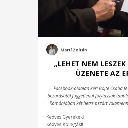
Martí Zoltán
„LEHET NEM LESZEK
ÜZENETE AZ 
Facebook-oldalán kéri Böjte Csaba fer
bezárásától függetlenül folytassák tanulm
Romániában két hétre bezárt valamennyi
Kedves Gyerekek!
Kedves Kollégák!!