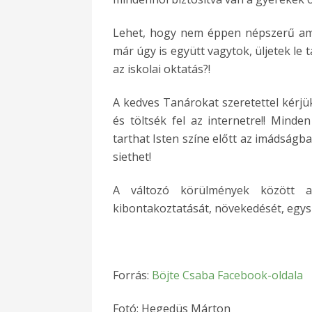
Lehet, hogy nem éppen népszerű amit
már úgy is együtt vagytok, üljetek le t
az iskolai oktatás?!
A kedves Tanárokat szeretettel kérjük
és töltsék fel az internetre!! Minde
tarthat Isten színe előtt az imádságba
siethet!
A változó körülmények között a 
kibontakoztatását, növekedését, egysz
Forrás:
Böjte Csaba Facebook-oldala
Fotó: Hegedüs Márton