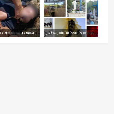
ELFOGTÁK A MEDJUGORJEI VANDÁLT, AKI FELGYÚJTOTTA AZ OLTÁRT ÉS SÁTÁNISTA FELIRATOKAT ÍRT A MÁRIA-SZOBROKRA – SAJTÓHÍR
„IMÁVAL, BÖJTÖLÉSSEL ÉS MEGBOCSÁTÁSSAL VÁLASZOLJUNK” – ÍGY REAGÁLT A MEDJUGORJEI PLÉBÁNIA A VANDALIZMUSRA