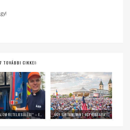
gy!
7 TOVÁBBI CIKKEI:
„EZ EGY ÁLOM BETELJESÜLÉSE” – EGY NAPIG KUKÁSNAK ÁLLT EGY LENGYEL PAP
„ÚGY SÍRTAM, MINT EGY KISBABA” – FIATALOK A MLADIFESTRŐL