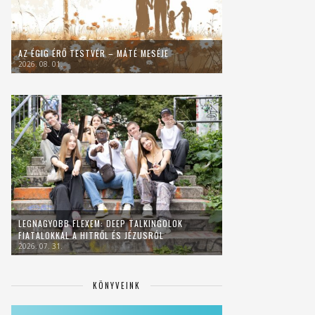
AZ ÉGIG ÉRŐ TESTVÉR – MÁTÉ MESÉJE
2026. 08. 01.
LEGNAGYOBB FLEXEM: DEEP TALKINGOLOK
FIATALOKKAL A HITRŐL ÉS JÉZUSRÓL
2026. 07. 31.
KÖNYVEINK