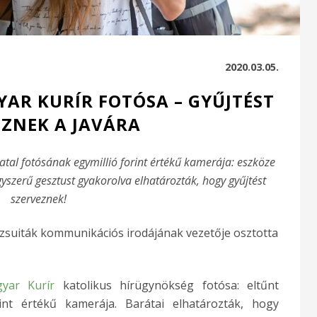
2020.03.05.
YAR KURÍR FOTÓSA – GYŰJTÉST
EZNEK A JAVÁRA
iatal fotósának egymillió forint értékű kamerája: eszköze
yszerű gesztust gyakorolva elhatározták, hogy gyűjtést
szerveznek!
 jezsuiták kommunikációs irodájának vezetője osztotta
yar Kurír
katolikus hírügynökség fotósa: eltűnt
nt értékű kamerája. Barátai elhatározták, hogy