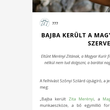
777
BAJBA KERÜLT A MAG
SZERV
Eltűnt Merényi Zitának, a Magyar Kurír f
nélkül nem tud dolgozni, a barátai nag
A felhívást Szőnyi Szilárd újságíró, a
meg:
„Bajba került
Zita Merényi
, a
Mag
munkaeszköze, a bő egymillió fori