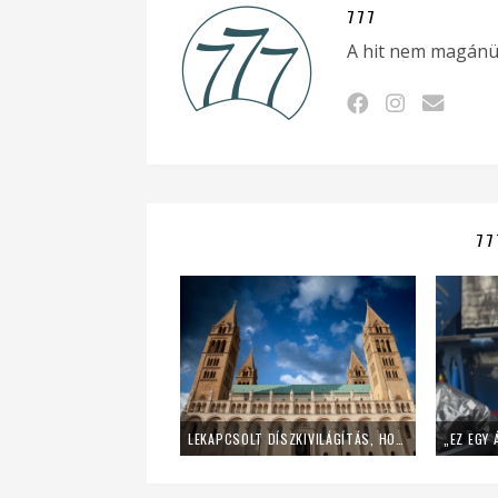
777
A hit nem magánü
77
LEKAPCSOLT DÍSZKIVILÁGÍTÁS, HOME OFFICE – ÍGY SPÓROL AZ ENERGIÁVAL A PÉCSI EGYHÁZMEGYE