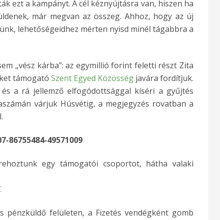
ták ezt a kampányt. A cél kéznyújtásra van, hiszen ha
küldenek, már megvan az összeg. Ahhoz, hogy az új
rünk, lehetőségeidhez mérten nyisd minél tágabbra a
 „vész kárba”: az egymillió forint feletti részt Zita
eket támogató
Szent Egyed Közösség
javára fordítjuk.
és a rá jellemző elfogódottsággal kíséri a gyűjtés
laszámán várjuk Húsvétig, a megjegyzés rovatban a
.
07-86755484-49571009
ehoztunk egy támogatói csoportot, hátha valaki
C
s pénzküldő felületen, a Fizetés vendégként gomb