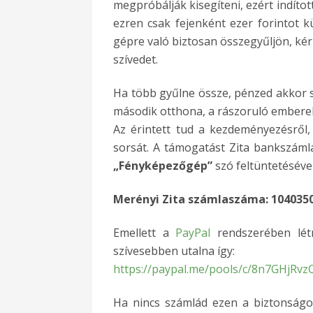
megpróbálják kisegíteni, ezért indítot
ezren csak fejenként ezer forintot 
gépre való biztosan összegyűljön, ké
szívedet.
Ha több gyűlne össze, pénzed akkor sem
második otthona, a rászoruló ember
Az érintett tud a kezdeményezésről, 
sorsát. A támogatást Zita bankszám
„Fényképezőgép”
szó feltüntetésével
Merényi Zita számlaszáma: 104035
Emellett a
PayPal
rendszerében létr
szívesebben utalna így:
https://paypal.me/pools/c/8n7GHjRvz
Ha nincs számlád ezen a biztonságo