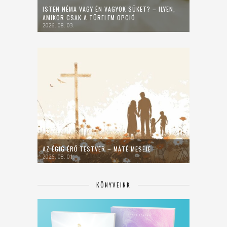
ISTEN NÉMA VAGY ÉN VAGYOK SÜKET? – ILYEN,
AMIKOR CSAK A TÜRELEM OPCIÓ
2026. 08. 03.
AZ ÉGIG ÉRŐ TESTVÉR – MÁTÉ MESÉJE
2026. 08. 01.
KÖNYVEINK