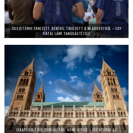
ÖSSZETÖRVE ÉRKEZETT, BÉKÉVEL TÁVOZOTT A MLADIFESTRŐL – EGY
FIATAL LÁNY TANÚSÁGTÉTELE
LEKAPCSOLT DÍSZKIVILÁGÍTÁS, HOME OFFICE – ÍGY SPÓROL AZ