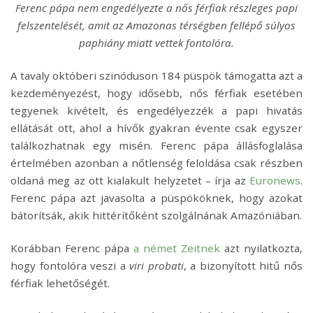
Ferenc pápa nem engedélyezte a nős férfiak részleges papi
felszentelését, amit az Amazonas térségben fellépő súlyos
paphiány miatt vettek fontolóra.
A tavaly októberi szinóduson 184 püspök támogatta azt a
kezdeményezést, hogy idősebb, nős férfiak esetében
tegyenek kivételt, és engedélyezzék a papi hivatás
ellátását ott, ahol a hívők gyakran évente csak egyszer
találkozhatnak egy misén. Ferenc pápa állásfoglalása
értelmében azonban a nőtlenség feloldása csak részben
oldaná meg az ott kialakult helyzetet – írja az
Euronews
.
Ferenc pápa azt javasolta a püspököknek, hogy azokat
bátorítsák, akik hittérítőként szolgálnának Amazóniában.
Korábban Ferenc pápa
a német Zeitnek
azt nyilatkozta,
hogy fontolóra veszi a
viri probati
, a bizonyított hitű nős
férfiak lehetőségét.