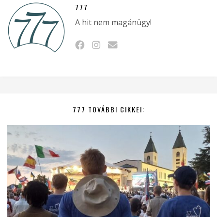
777
A hit nem magánügy!
777 TOVÁBBI CIKKEI: