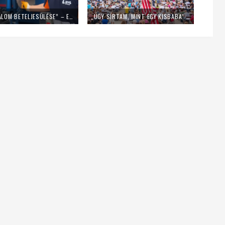
„EZ EGY ÁLOM BETELJESÜLÉSE” – EGY NAPIG KUKÁSNAK ÁLLT EGY LENGYEL PAP
„ÚGY SÍRTAM, MINT EGY KISBABA” – FIATALOK A MLADIFESTRŐL