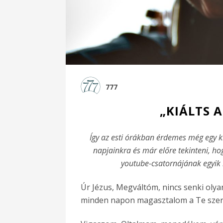
777
„KIÁLTS 
Így az esti órákban érdemes még egy ki
napjainkra és már előre tekinteni, hog
youtube-csatornájának egyik l
Úr Jézus, Megváltóm, nincs senki olya
minden napon magasztalom a Te szere