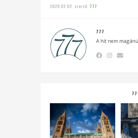
2020.02.02.
szerző:
777
777
A hit nem magánü
77