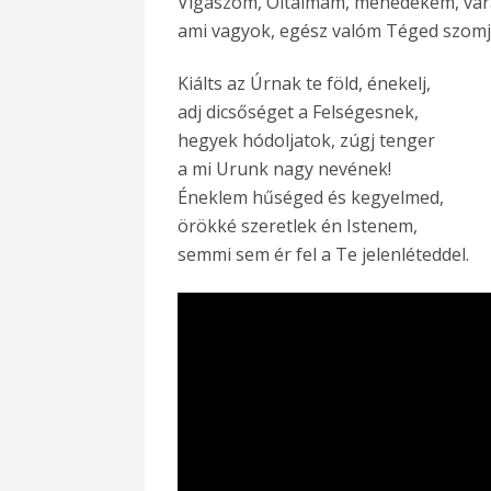
Vigaszom, Oltalmam, menedékem, vá
ami vagyok, egész valóm Téged szomj
Kiálts az Úrnak te föld, énekelj,
adj dicsőséget a Felségesnek,
hegyek hódoljatok, zúgj tenger
a mi Urunk nagy nevének!
Éneklem hűséged és kegyelmed,
örökké szeretlek én Istenem,
semmi sem ér fel a Te jelenléteddel.