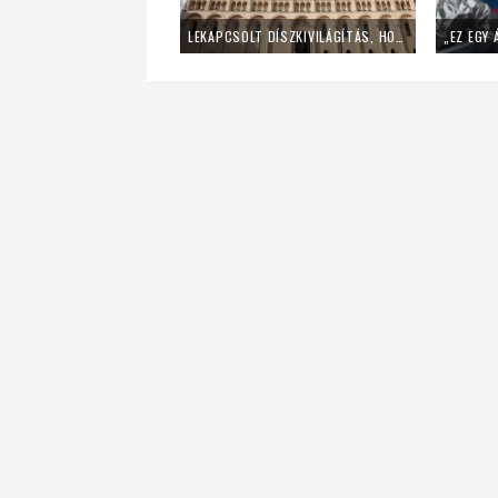
LEKAPCSOLT DÍSZKIVILÁGÍTÁS, HOME OFFICE – ÍGY SPÓROL AZ ENERGIÁVAL A PÉCSI EGYHÁZMEGYE