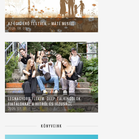
AZ ÉGIG ÉRŐ TESTVÉR – MÁTÉ MESÉJE
2026. 08. 01.
LEGNAGYOBB FLEXEM: DEEP TALKINGOLOK
FIATALOKKAL A HITRŐL ÉS JÉZUSRÓL
2026. 07. 31.
KÖNYVEINK