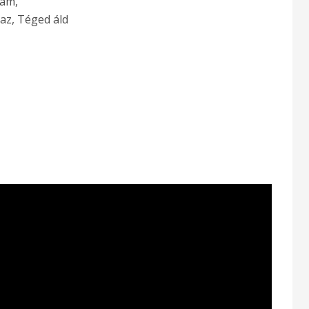
ram,
az, Téged áld