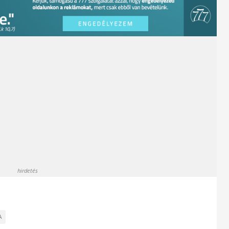
hirdetés
A