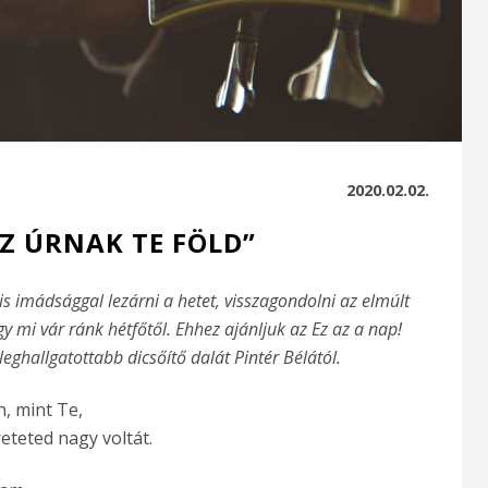
2020.02.02.
AZ ÚRNAK TE FÖLD”
s imádsággal lezárni a hetet, visszagondolni az elmúlt
y mi vár ránk hétfőtől. Ehhez ajánljuk az Ez az a nap!
eghallgatottabb dicsőítő dalát Pintér Bélától.
n, mint Te,
teted nagy voltát.