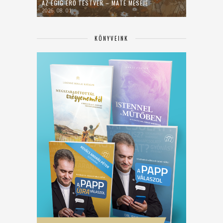
AZ ÉGIG ÉRŐ TESTVÉR – MÁTÉ MESÉJE
2026. 08. 01.
KÖNYVEINK