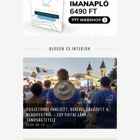
BLOGOK ÉS INTERJÚK
ÖSSZETÖRVE ÉRKEZETT, BÉKÉVEL TÁVOZOTT A
MLADIFESTRŐL – EGY FIATAL LÁNY
TANÚSÁGTÉTELE
2026. 08. 07.