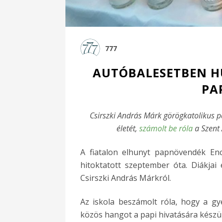
777
AUTÓBALESETBEN H
PA
Csirszki András Márk görögkatolikus 
életét,
számolt be róla
a Szent 
A fiatalon elhunyt papnövendék Enc
hitoktatott szeptember óta. Diákja
Csirszki András Márkról.
Az iskola beszámolt róla, hogy a gy
közös hangot a papi hivatására készül