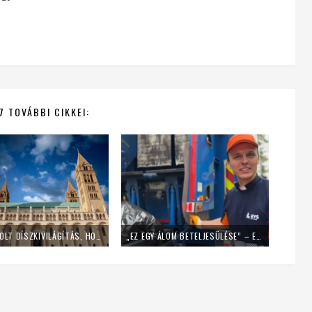
7 TOVÁBBI CIKKEI:
LEKAPCSOLT DÍSZKIVILÁGÍTÁS, HOME OFFICE – ÍGY SPÓROL AZ ENERGIÁVAL A PÉCSI EGYHÁZMEGYE
„EZ EGY ÁLOM BETELJESÜLÉSE” – EGY NAPIG KUKÁSNAK ÁLLT EGY LENGYEL PAP