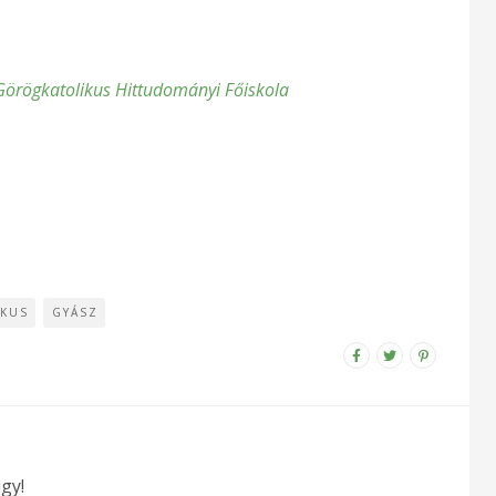
Görögkatolikus Hittudományi Főiskola
KUS
GYÁSZ
gy!