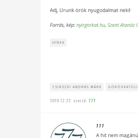
Adj, Urunk örök nyugodalmat neki!
Forrás, kép:
nyirgorkat.hu
,
Szent Atanáz 
HÍREK
CSIRSZKI ANDRÁS MÁRK
GÖRÖGKATOLI
2019.12.22.
szerző:
777
777
A hit nem magánü