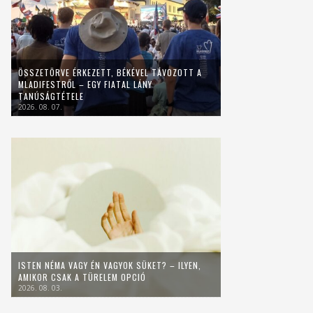
ÖSSZETÖRVE ÉRKEZETT, BÉKÉVEL TÁVOZOTT A
MLADIFESTRŐL – EGY FIATAL LÁNY
TANÚSÁGTÉTELE
2026. 08. 07.
ISTEN NÉMA VAGY ÉN VAGYOK SÜKET? – ILYEN,
AMIKOR CSAK A TÜRELEM OPCIÓ
2026. 08. 03.