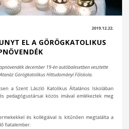
2019.12.22.
UNYT EL A GÖRÖGKATOLIKUS
PNÖVENDÉK
papnövendék december 19-én autóbalesetben vesztette
Atanáz Görögkatolikus Hittudományi Főiskola.
sen a Szent László Katolikus Általános Iskolában
i és pedagógustársai közös imával emlékeztek meg
ermekekkel és kollégáival is kitűnően megtalálta a
ő fiatalember.