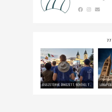
77
ÖSSZETÖRVE ÉRKEZETT, BÉKÉVEL TÁVOZOTT A MLADIFESTRŐL – EGY FIATAL LÁNY TANÚSÁGTÉTELE