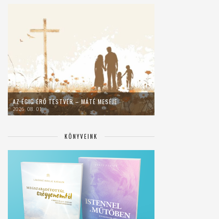
AZ ÉGIG ÉRŐ TESTVÉR – MÁTÉ MESÉJE
2026. 08. 01.
KÖNYVEINK