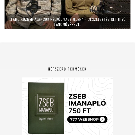
„TÁNC KÖZBEN ÁLARCOK NÉLKÜL VAGY JELEN” – BESZÉLGETÉS KÉT HÍVŐ
TÁNCMŰVÉSSZEL
NÉPSZERŰ TERMÉKEK