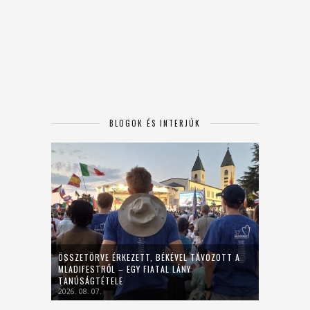
BLOGOK ÉS INTERJÚK
ÖSSZETÖRVE ÉRKEZETT, BÉKÉVEL TÁVOZOTT A
MLADIFESTRŐL – EGY FIATAL LÁNY
TANÚSÁGTÉTELE
2026. 08. 07.