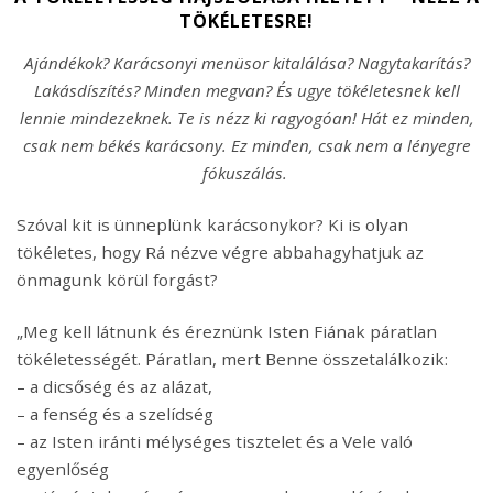
TÖKÉLETESRE!
Ajándékok? Karácsonyi menüsor kitalálása? Nagytakarítás?
Lakásdíszítés? Minden megvan? És ugye tökéletesnek kell
lennie mindezeknek. Te is nézz ki ragyogóan! Hát ez minden,
csak nem békés karácsony. Ez minden, csak nem a lényegre
fókuszálás.
Szóval kit is ünneplünk karácsonykor? Ki is olyan
tökéletes, hogy Rá nézve végre abbahagyhatjuk az
önmagunk körül forgást?
„Meg kell látnunk és éreznünk Isten Fiának páratlan
tökéletességét. Páratlan, mert Benne összetalálkozik:
– a dicsőség és az alázat,
– a fenség és a szelídség
– az Isten iránti mélységes tisztelet és a Vele való
egyenlőség