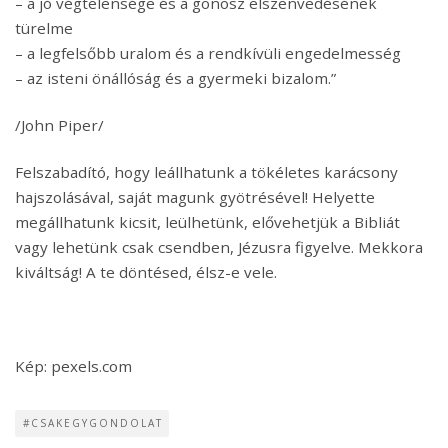
– a jó végtelensége és a gonosz elszenvedésének
türelme
– a legfelsőbb uralom és a rendkívüli engedelmesség
– az isteni önállóság és a gyermeki bizalom.”
/John Piper/
Felszabadító, hogy leállhatunk a tökéletes karácsony
hajszolásával, saját magunk gyötrésével! Helyette
megállhatunk kicsit, leülhetünk, elővehetjük a Bibliát
vagy lehetünk csak csendben, Jézusra figyelve. Mekkora
kiváltság! A te döntésed, élsz-e vele.
Kép: pexels.com
#CSAKEGYGONDOLAT