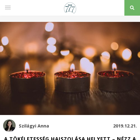
Szilágyi Anna
2019.12.21.
A TÖKÉLETESSÉG HAJSZOLÁSA HELYETT – NÉZZ A