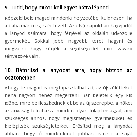
9. Tudd, hogy mikor kell egyet hátra lépned
Képzeld bele magad mindenki helyzetébe, különösen, ha
a baba már meg is érkezett. Az első napokban hagyj időt
a lányod számára, hogy férjével az oldalán üdvözölje
gyermekét. Sokkal jobb nagyobb teret hagyni és
megvárni, hogy kérjék a segítségedet, mint zavaró
tényezővé válni.
10. Bátorítsd a lányodat arra, hogy bízzon az
ösztöneiben
Ahogy te magad is megtapasztalhattad, az újszülötteket
néha nagyon nehéz megérteni. Bár beletelik egy kis
időbe, mire beilleszkednek ebbe az új szerepbe, a nőket
az anyaság felruházza minden olyan tulajdonsággal, ami
szükséges ahhoz, hogy megismerjék gyermeküket és
kielégítsék szükségleteiket. Erősítsd meg a lányodat
abban, hogy ő mindenkinél jobban ismeri a saját