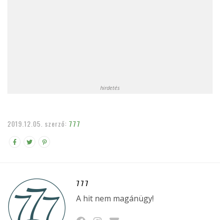
hirdetés
2019.12.05.
szerző:
777
777
A hit nem magánügy!