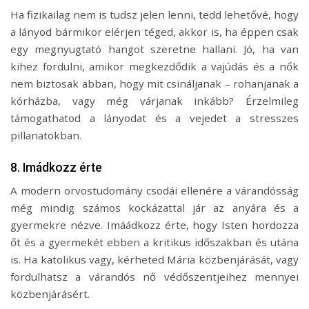
Ha fizikailag nem is tudsz jelen lenni, tedd lehetővé, hogy
a lányod bármikor elérjen téged, akkor is, ha éppen csak
egy megnyugtató hangot szeretne hallani. Jó, ha van
kihez fordulni, amikor megkezdődik a vajúdás és a nők
nem biztosak abban, hogy mit csináljanak – rohanjanak a
kórházba, vagy még várjanak inkább? Érzelmileg
támogathatod a lányodat és a vejedet a stresszes
pillanatokban.
8. Imádkozz érte
A modern orvostudomány csodái ellenére a várandósság
még mindig számos kockázattal jár az anyára és a
gyermekre nézve. Imáádkozz érte, hogy Isten hordozza
őt és a gyermekét ebben a kritikus időszakban és utána
is. Ha katolikus vagy, kérheted Mária közbenjárását, vagy
fordulhatsz a várandós nő védőszentjeihez mennyei
közbenjárásért.