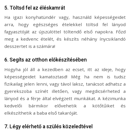
5. Töltsd fel az éléskamrát
Ha igazi konyhatündér vagy, használd képességeidet
arra, hogy egészséges ételekkel töltsd fel lányod
fagyasztóját az újszülöttel töltendő első napokra. Főzd
meg a kedvenc ételét, és készíts néhány ínycsiklandó
desszertet is a számára!
6. Segíts az otthon előkészítésében
Hogyha jól áll a kezedben az ecset, itt az ideje, hogy
képességeidet kamatoztasd! Még ha nem is tudsz
fizikailag jelen lenni, vagy távol laksz, tanácsot adhatsz a
gyerekszoba színét illetően, vagy megdicsérheted a
lányod és a férje által elvégzett munkákat. A kézimunka
kedvelői bármikor elővehetik a kötőtűiket és
elkészíthetik a baba első takaróját.
7. Légy elérhető a szülés közeledtével