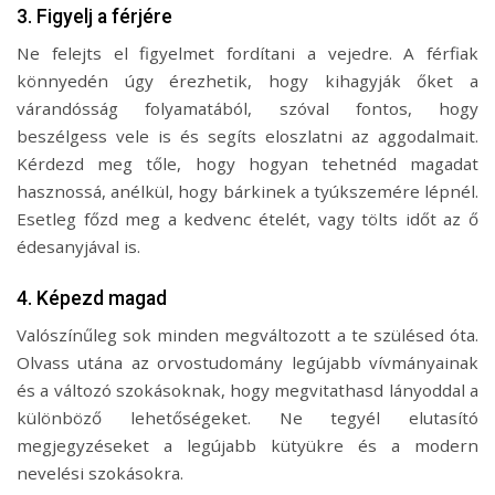
3. Figyelj a férjére
Ne felejts el figyelmet fordítani a vejedre. A férfiak
könnyedén úgy érezhetik, hogy kihagyják őket a
várandósság folyamatából, szóval fontos, hogy
beszélgess vele is és segíts eloszlatni az aggodalmait.
Kérdezd meg tőle, hogy hogyan tehetnéd magadat
hasznossá, anélkül, hogy bárkinek a tyúkszemére lépnél.
Esetleg főzd meg a kedvenc ételét, vagy tölts időt az ő
édesanyjával is.
4. Képezd magad
Valószínűleg sok minden megváltozott a te szülésed óta.
Olvass utána az orvostudomány legújabb vívmányainak
és a változó szokásoknak, hogy megvitathasd lányoddal a
különböző lehetőségeket. Ne tegyél elutasító
megjegyzéseket a legújabb kütyükre és a modern
nevelési szokásokra.