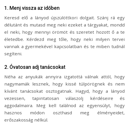
1. Menj vissza az időben
Keresd elő a lányod újszülöttkori dolgait. Szánj rá egy
délutánt és mutasd meg neki ezeket a tárgyakat, mondd
el neki, hogy mennyi örömöt és szeretet hozott ő a te
életedbe. Kérdezd meg tőle, hogy neki milyen tervei
vannak a gyermekével kapcsolatban és te miben tudnál
segíteni.
2. Óvatosan adj tanácsokat
Néha az anyukák annyira izgatottá válnak attól, hogy
nagymamák lesznek, hogy kissé túlpörögnek és nem
kívánt tanácsokat osztogatnak. Hagyd, hogy a lányod
vezessen, tapintatosan válaszolj kérdéseire és
aggodalmaira. Meg kell találnod az egyensúlyt, hogy
hasznos módon oszthasd meg élményeidet,
erőszakosság nélkül.