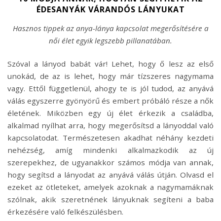
ÉDESANYÁK VÁRANDÓS LÁNYUKAT
Hasznos tippek az anya-lánya kapcsolat megerősítésére a
női élet egyik legszebb pillanatában.
Szóval a lányod babát vár! Lehet, hogy ő lesz az első
unokád, de az is lehet, hogy már tízszeres nagymama
vagy. Ettől függetlenül, ahogy te is jól tudod, az anyává
válás egyszerre gyönyörű és embert próbáló része a nők
életének. Miközben egy új élet érkezik a családba,
alkalmad nyílhat arra, hogy megerősítsd a lányoddal való
kapcsolatodat. Természetesen akadhat néhány kezdeti
nehézség, amíg mindenki alkalmazkodik az új
szerepekhez, de ugyanakkor számos módja van annak,
hogy segítsd a lányodat az anyává válás útján. Olvasd el
ezeket az ötleteket, amelyek azoknak a nagymamáknak
szólnak, akik szeretnének lányuknak segíteni a baba
érkezésére való felkészülésben.