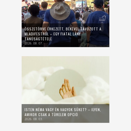
ÖSSZETÖRVE ÉRKEZETT, BÉKÉVEL TÁVOZOTT A
MLADIFESTRŐL – EGY FIATAL LÁNY
TANÚSÁGTÉTELE
2026. 08. 07.
ISTEN NÉMA VAGY ÉN VAGYOK SÜKET? – ILYEN,
AMIKOR CSAK A TÜRELEM OPCIÓ
2026. 08. 03.