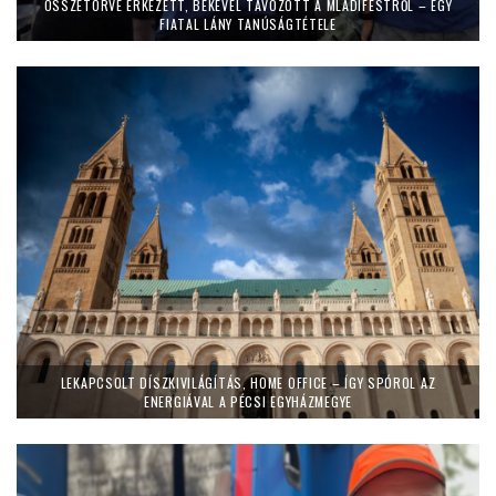
ÖSSZETÖRVE ÉRKEZETT, BÉKÉVEL TÁVOZOTT A MLADIFESTRŐL – EGY
FIATAL LÁNY TANÚSÁGTÉTELE
LEKAPCSOLT DÍSZKIVILÁGÍTÁS, HOME OFFICE – ÍGY SPÓROL AZ
ENERGIÁVAL A PÉCSI EGYHÁZMEGYE