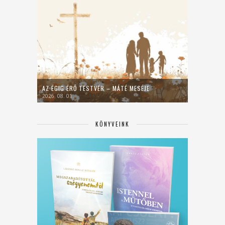
AZ ÉGIG ÉRŐ TESTVÉR – MÁTÉ MESÉJE
2026. 08. 01.
KÖNYVEINK