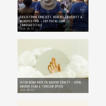
ÖSSZETÖRVE ÉRKEZETT, BÉKÉVEL TÁVOZOTT A
MLADIFESTRŐL – EGY FIATAL LÁNY
TANÚSÁGTÉTELE
2026. 08. 07.
ISTEN NÉMA VAGY ÉN VAGYOK SÜKET? – ILYEN,
AMIKOR CSAK A TÜRELEM OPCIÓ
2026. 08. 03.