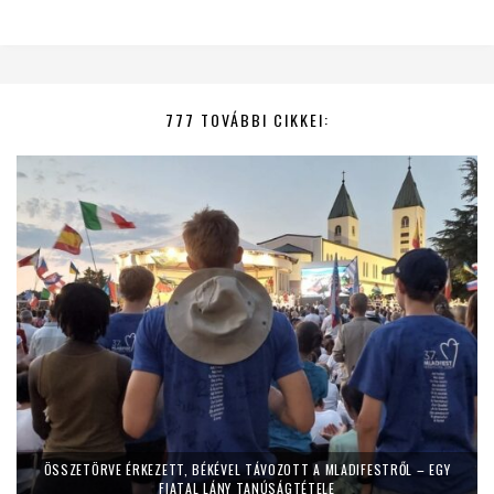
777 TOVÁBBI CIKKEI:
ÖSSZETÖRVE ÉRKEZETT, BÉKÉVEL TÁVOZOTT A MLADIFESTRŐL – EGY
FIATAL LÁNY TANÚSÁGTÉTELE