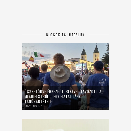
BLOGOK ÉS INTERJÚK
ÖSSZETÖRVE ÉRKEZETT, BÉKÉVEL TÁVOZOTT A
MLADIFESTRŐL – EGY FIATAL LÁNY
TANÚSÁGTÉTELE
2026. 08. 07.