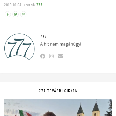
2019.10.04.
szerző:
777
777
A hit nem magánügy!
777 TOVÁBBI CIKKEI: