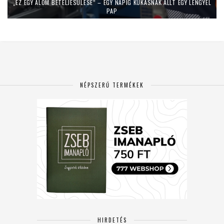
„EZ EGY ÁLOM BETELJESÜLÉSE” – EGY NAPIG KUKÁSNAK ÁLLT EGY LENGYEL
PAP
NÉPSZERŰ TERMÉKEK
HIRDETÉS