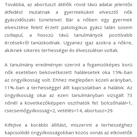
Továbbá, az abortuszt átélők rövid távú adatai jelentős
átfedést mutatnak a gyermeküket elvesztő nők
gyászidőszaki tüneteivel. Bár a nőben egy gyermek
elvesztése felett érzett patologikus gyász talán sosem
csillapul, a hosszú távú tanulmányok pozitívabb
érzésekről tanúskodnak. Ugyanez igaz azokra a nőkre,
akiknek sikeres terhességei és élveszülései voltak.
A tanulmány eredményei szerint a fogamzóképes korú
nők esetében bekövetkezett halálesetek oka 15%-ban
az öngyilkosság volt. Ehhez meglepően közeli arányban,
11%-ban a terhességgel állt kapcsolatban a halálok. Az
öngyilkosság okai az ezen tanulmányban vizsgált 73
nőnél a következőképpen oszthatók fel: bölcsőhalál=1,
csecsemőgyilkosság=2, vetélés=14, abortusz=29.
Kifejtve a korábbi állítást, miszerint a terhességhez
kapcsolódó öngyilkosságokban közös vonás az elkövetők