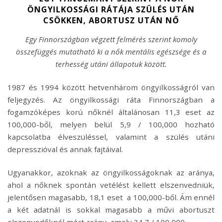
ÖNGYILKOSSÁGI RÁTÁJA SZÜLÉS UTÁN
CSÖKKEN, ABORTUSZ UTÁN NŐ
Egy Finnországban végzett felmérés szerint komoly
összefüggés mutatható ki a nők mentális egészsége és a
terhesség utáni állapotuk között.
1987 és 1994 között hetvenhárom öngyilkosságról van
feljegyzés. Az öngyilkossági ráta Finnországban a
fogamzóképes korú nőknél általánosan 11,3 eset az
100,000-ből, melyen belül 5,9 / 100,000 hozható
kapcsolatba élveszüléssel, valamint a szülés utáni
depresszióval és annak fajtáival.
Ugyanakkor, azoknak az öngyilkosságoknak az aránya,
ahol a nőknek spontán vetélést kellett elszenvedniük,
jelentősen magasabb, 18,1 eset a 100,000-ből. Ám ennél
a két adatnál is sokkal magasabb a művi abortuszt