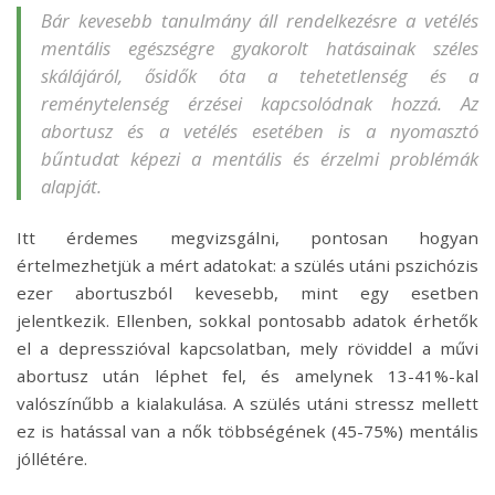
Bár kevesebb tanulmány áll rendelkezésre a vetélés
mentális egészségre gyakorolt hatásainak széles
skálájáról, ősidők óta a tehetetlenség és a
reménytelenség érzései kapcsolódnak hozzá. Az
abortusz és a vetélés esetében is a nyomasztó
bűntudat képezi a mentális és érzelmi problémák
alapját.
Itt érdemes megvizsgálni, pontosan hogyan
értelmezhetjük a mért adatokat: a szülés utáni pszichózis
ezer abortuszból kevesebb, mint egy esetben
jelentkezik. Ellenben, sokkal pontosabb adatok érhetők
el a depresszióval kapcsolatban, mely röviddel a művi
abortusz után léphet fel, és amelynek 13-41%-kal
valószínűbb a kialakulása. A szülés utáni stressz mellett
ez is hatással van a nők többségének (45-75%) mentális
jóllétére.