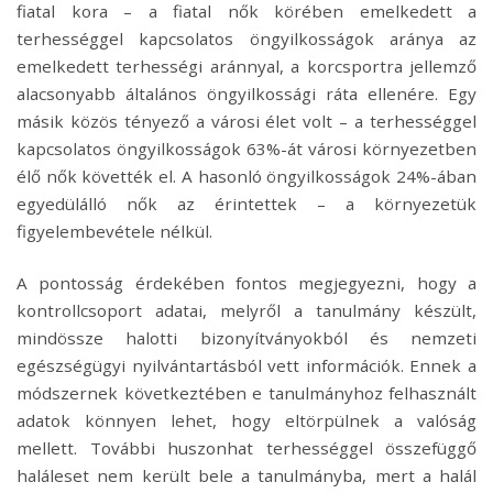
fiatal kora – a fiatal nők körében emelkedett a
terhességgel kapcsolatos öngyilkosságok aránya az
emelkedett terhességi aránnyal, a korcsportra jellemző
alacsonyabb általános öngyilkossági ráta ellenére. Egy
másik közös tényező a városi élet volt – a terhességgel
kapcsolatos öngyilkosságok 63%-át városi környezetben
élő nők követték el. A hasonló öngyilkosságok 24%-ában
egyedülálló nők az érintettek – a környezetük
figyelembevétele nélkül.
A pontosság érdekében fontos megjegyezni, hogy a
kontrollcsoport adatai, melyről a tanulmány készült,
mindössze halotti bizonyítványokból és nemzeti
egészségügyi nyilvántartásból vett információk. Ennek a
módszernek következtében e tanulmányhoz felhasznált
adatok könnyen lehet, hogy eltörpülnek a valóság
mellett. További huszonhat terhességgel összefüggő
haláleset nem került bele a tanulmányba, mert a halál