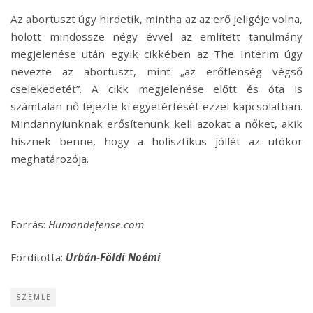
Az abortuszt úgy hirdetik, mintha az az erő jeligéje volna,
holott mindössze négy évvel az említett tanulmány
megjelenése után egyik cikkében az The Interim úgy
nevezte az abortuszt, mint „az erőtlenség végső
cselekedetét”. A cikk megjelenése előtt és óta is
számtalan nő fejezte ki egyetértését ezzel kapcsolatban.
Mindannyiunknak erősítenünk kell azokat a nőket, akik
hisznek benne, hogy a holisztikus jóllét az utókor
meghatározója.
Forrás:
Humandefense.com
Fordította:
Urbán-Földi Noémi
SZEMLE