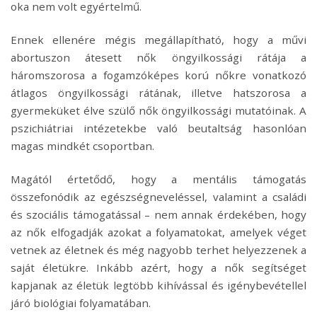
oka nem volt egyértelmű.
Ennek ellenére mégis megállapítható, hogy a művi
abortuszon átesett nők öngyilkossági rátája a
háromszorosa a fogamzóképes korú nőkre vonatkozó
átlagos öngyilkossági rátának, illetve hatszorosa a
gyermeküket élve szülő nők öngyilkossági mutatóinak. A
pszichiátriai intézetekbe való beutaltság hasonlóan
magas mindkét csoportban.
Magától értetődő, hogy a mentális támogatás
összefonódik az egészségneveléssel, valamint a családi
és szociális támogatással – nem annak érdekében, hogy
az nők elfogadják azokat a folyamatokat, amelyek véget
vetnek az életnek és még nagyobb terhet helyezzenek a
saját életükre. Inkább azért, hogy a nők segítséget
kapjanak az életük legtöbb kihívással és igénybevétellel
járó biológiai folyamatában.