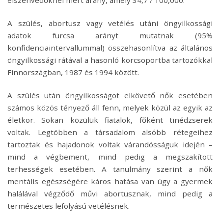
elszenvedőknél mért arány, amely 34,7 / 100,000.
A szülés, abortusz vagy vetélés utáni öngyilkossági
adatok furcsa arányt mutatnak (95%
konfidenciaintervallummal) összehasonlítva az általános
öngyilkossági rátával a hasonló korcsoportba tartozókkal
Finnországban, 1987 és 1994 között.
A szülés után öngyilkosságot elkövető nők esetében
számos közös tényező áll fenn, melyek közül az egyik az
életkor. Sokan közülük fiatalok, főként tinédzserek
voltak. Legtöbben a társadalom alsóbb rétegeihez
tartoztak és hajadonok voltak várandósságuk idején –
mind a végbement, mind pedig a megszakított
terhességek esetében. A tanulmány szerint a nők
mentális egészségére káros hatása van úgy a gyermek
halálával végződő művi abortusznak, mind pedig a
természetes lefolyású vetélésnek.