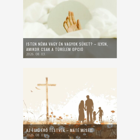
ISTEN NÉMA VAGY ÉN VAGYOK SÜKET? – ILYEN,
AMIKOR CSAK A TÜRELEM OPCIÓ
2026. 08. 03.
AZ ÉGIG ÉRŐ TESTVÉR – MÁTÉ MESÉJE
2026. 08. 01.