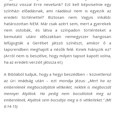
jöhetsz vissza! Erre nevelünk? Ezt kell képviselnie egy
színházi előadásnak, ami ráadásul nem is egyezik az
eredeti történettel? Biztosan nem. Vagyis inkább:
határozottan NEM. Már csak azért sem, mert a gyerekek
nem ostobák, és látva a színpadon történteket a
bemutató utáni időszakban nemegyszer hangosan
lefújjogták a Gerébet játszó színészt, amikor ő a
tapsrendben meghajolt a nézők felé. Kinek hiányzik ez?
(Arról nem is beszélve, hogy milyen tapsot kapott volna,
ha az eredeti verziót játssza el.)
A Bibliából tudjuk, hogy a hegyi beszédben – közvetlenül
az úri imádság után – ezt mondja Jézus:
„Mert ha az
embereknek megbocsátjátok vétkeiket, nektek is megbocsát
mennyei Atyátok. Ha pedig nem bocsátotok meg az
embereknek, Atyátok sem bocsátja meg a ti vétkeiteket.” (Mt
6:14-15)