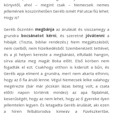
könyvtől, ahol – megint csak – Nemecsek nemes
jellemének köszönhetően Geréb ismét Pál utcai fiú lehet.
Hogy is?
Geréb őszintén
megbánja
az árulását és visszamegy a
grundra
bocsánatot kérni
, és szeretné
jóvátenni
a
hibáját. (Tiszta, bibliai rendezés.) Nem megjátszásból,
nem cselből, nem hízelkedésből. Szembenézett tettével,
és a jó helyen kereste a megbánást, elfulladó hangon,
sírva alázta meg magát Boka előtt. Első körben nem
fogadták el ezt. Csakhogy otthon is kiderült a bűn, és
Geréb apja elment a grundra, mert nem akarta elhinni,
hogy az ő fia áruló lenne. Végül Nemecsek lelke valahogy
megérezte (bár már jócskán lázas beteg volt, a csata
előtti napon történik mindez) az apa fájdalmát,
keserűségét, hogy az nem lehet, hogy az ő gyereke ilyen
jellemtelen legyen. És letagadta Geréb árulását, aki ezen
a híren felbátorodva kimegy a Füvészkertbe,