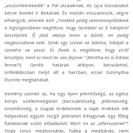
„viszontkémkedik” a Pál utcaiaknak, és újra bocsánatot
kérve levelet ír Bokának. És miután visszaveszik, végre
elhangzik, aminek kell:
„Tinektek pedig valamennyiőtöknek
a legszigorúbban megtiltom, hogy Gerébbel az ő hibájáról
beszéljetek. Ő jóvá akarja tenni a bűnét, mi pedig
megbocsátunk neki. Senki egy szóval ne bántsa, hibáját a
szemére ne vesse. És őneki is megtiltom, hogy erről
beszéljen, mert ez most be van fejezve.”
(Mintha ez is bibliai
lenne?!) Geréb határait átlépve, becsülettel,
önfeláldozóan helyt áll a harcban, ezzel bizonyítva
őszinte megbánását.
Kemény üzenet az, ha egy ilyen jelentőségű, az egész
könyv szellemiségével (becsületesség, jellemesség,
önzetlenség, a csapat érdekeinek a saját érdekek elé
helyezése) együtt rezgő jelenetet kihagynak egy főleg
fiataloknak szóló előadásból. Mert mi az „ellenüzenet”?
Hogy nincs megbocsátás, hiába a megbánás, nem