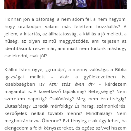
Honnan jön a bátorság, a nem adom fel, a nem hagyom,
hogy uralkodjon valami más felettem hozzáállás? A
jellem, a kitartás, az állhatatosság, a kiállás a jó mellett, a
hűség, az olyan szintű meggyőződés, ami teljesen az
identitásunk része már, ami miatt nem tudunk máshogy
cselekedni, csak jól?
Kiállni Isten ügye, „grundja”, a menny valósága, a Biblia
igazságai mellett – akár a gyülekezetben is,
kisebbségben is?
Ázni száz éven át?
– kérdezem
magamtól is. A következő fájdalomig? Betegségig? Nem
szeretem napokig? Csalódásig? Meg nem értettségig?
Elutasításig? Ezredik mérföldig? És harag, számonkérés,
kérdőjelek nélkül tovább menni? Mindhalálig? Nem
megbotránkozva Őbenne? Ezt tényleg csak úgy lehet, ha
elengedem a földi kényszereket, és egész szívvel hiszem