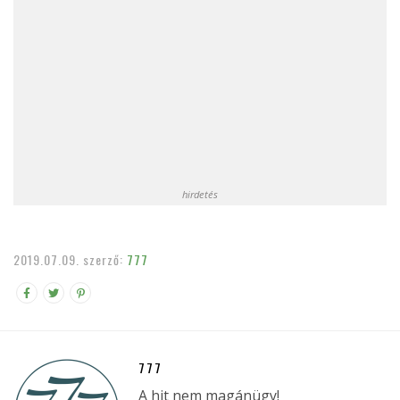
hirdetés
2019.07.09.
szerző:
777
777
A hit nem magánügy!