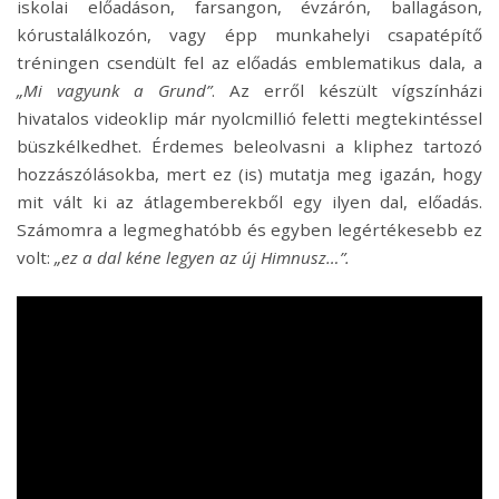
iskolai előadáson, farsangon, évzárón, ballagáson,
kórustalálkozón, vagy épp munkahelyi csapatépítő
tréningen csendült fel az előadás emblematikus dala, a
„Mi vagyunk a Grund”
. Az erről készült vígszínházi
hivatalos videoklip már nyolcmillió feletti megtekintéssel
büszkélkedhet. Érdemes beleolvasni a kliphez tartozó
hozzászólásokba, mert ez (is) mutatja meg igazán, hogy
mit vált ki az átlagemberekből egy ilyen dal, előadás.
Számomra a legmeghatóbb és egyben legértékesebb ez
volt:
„ez a dal kéne legyen az új Himnusz…”
.