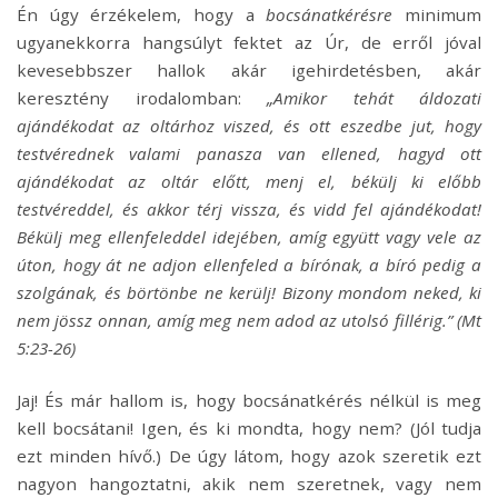
Én úgy érzékelem, hogy a
bocsánatkérésre
minimum
ugyanekkorra hangsúlyt fektet az Úr, de erről jóval
kevesebbszer hallok akár igehirdetésben, akár
keresztény irodalomban:
„Amikor tehát áldozati
ajándékodat az oltárhoz viszed, és ott eszedbe jut, hogy
testvérednek valami panasza van ellened, hagyd ott
ajándékodat az oltár előtt, menj el, békülj ki előbb
testvéreddel, és akkor térj vissza, és vidd fel ajándékodat!
Békülj meg ellenfeleddel idejében, amíg együtt vagy vele az
úton, hogy át ne adjon ellenfeled a bírónak, a bíró pedig a
szolgának, és börtönbe ne kerülj! Bizony mondom neked, ki
nem jössz onnan, amíg meg nem adod az utolsó fillérig.” (Mt
5:23-26)
Jaj! És már hallom is, hogy bocsánatkérés nélkül is meg
kell bocsátani! Igen, és ki mondta, hogy nem? (Jól tudja
ezt minden hívő.) De úgy látom, hogy azok szeretik ezt
nagyon hangoztatni, akik nem szeretnek, vagy nem