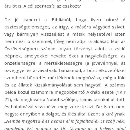
árulót is. A cél szentesíti az eszközt?
De jó ismerni a Bibliából, hogy ilyen nincs! A
tisztességtelenséget, az irigy, a máséra vágyódó szívet,
vagy bármilyen visszaélést a másik helyzetével Isten
nem nézi jó szemmel, főleg nem adja rá áldását. Már az
Ószövetségben számos olyan törvényt adott a zsidó
népnek, amelyekkel nevelte őket a nagylelkűségre, az
önzetlenségre, a mértékletességre (a jövevénnyel, az
özveggyel és árvával való bánásmód, a bűnt elkövetőkkel
szembeni büntetés mértékének meghúzása, még a föld
és az állatok kizsákmányolását sem hagyta!). A számos
példa közül számomra megdöbbentő Akháb esete (1Kir
21), aki megkívánta Nábót szőlőjét, hamis tanúkat állított,
és hatalmával visszaélve megszerezte azt. De Isten nem
hagyta ennyiben a dolgot, és Illés által üzent a királynak:
„Nemde megölted-é és nemde el is foglaltad-é? És szólj néki,
mondván: Ezt mondja az Úr: Ugyanazon a helyen, ahol