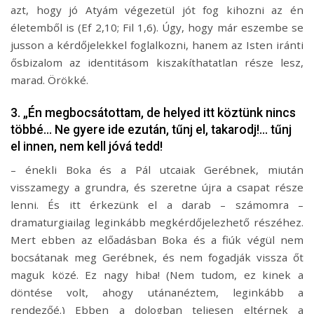
azt, hogy jó Atyám végezetül jót fog kihozni az én
életemből is (Ef 2,10; Fil 1,6). Úgy, hogy már eszembe se
jusson a kérdőjelekkel foglalkozni, hanem az Isten iránti
ősbizalom az identitásom kiszakíthatatlan része lesz,
marad. Örökké.
3. „Én megbocsátottam, de helyed itt köztünk nincs
többé… Ne gyere ide ezután, tűnj el, takarodj!… tűnj
el innen, nem kell jóvá tedd!
– énekli Boka és a Pál utcaiak Gerébnek, miután
visszamegy a grundra, és szeretne újra a csapat része
lenni. És itt érkezünk el a darab – számomra –
dramaturgiailag leginkább megkérdőjelezhető részéhez.
Mert ebben az előadásban Boka és a fiúk végül nem
bocsátanak meg Gerébnek, és nem fogadják vissza őt
maguk közé. Ez nagy hiba! (Nem tudom, ez kinek a
döntése volt, ahogy utánanéztem, leginkább a
rendezőé.) Ebben a dologban teljesen eltérnek a