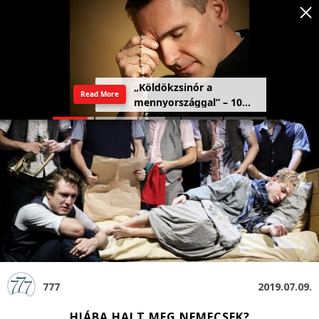
Szeretetország: a haza,
Read More
amely a szívben kezdődik
777
2019.07.09.
HIÁBA HALT MEG NEMECSEK?