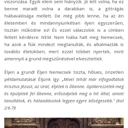
viszonzása. Egyik elem sem hiányzik. Jó lett volna, ha ez
benne maradt volna a darabban is, a gittrágás
hiábavalósága mellett. De még jobb lenne, ha az én
életemben és mindannyiunkéban ilyen egyszerűen,
tisztán működne ez! És ezzel válaszolok is a címben
feltett kérdésre: NEM. Nem hiába halt meg Nemecsek,
ha azok a fiúk mindezt megtanulták, és alkalmazták is
további életükben, mert ezzel többet nyertek, mint
amennyit a grund megszűnésével elvesztettek.
Éljen a grund! Éljen Nemecsek tiszta, hősies, önzetlen
példamutatása! Éljünk így:
„Mivel tehát már elfogadtátok
Krisztus Jézust, az Urat, éljetek is őbenne. Gyökerezzetek meg
és épüljetek fel őbenne, erősödjetek meg a hit által, amint
tanultátok, és hálaadásotok legyen egyre bőségesebb.” (Kol
2:6-7)
!