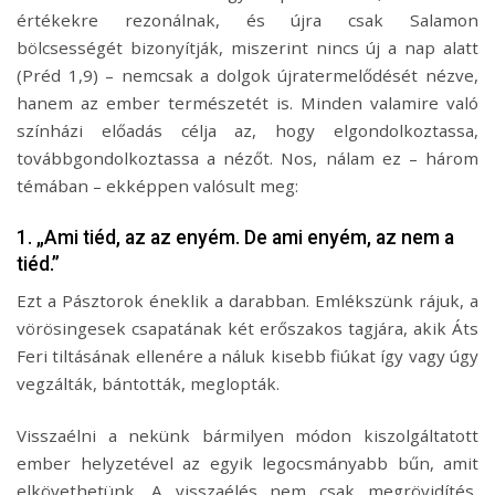
értékekre rezonálnak, és újra csak Salamon
bölcsességét bizonyítják, miszerint nincs új a nap alatt
(Préd 1,9) – nemcsak a dolgok újratermelődését nézve,
hanem az ember természetét is. Minden valamire való
színházi előadás célja az, hogy elgondolkoztassa,
továbbgondolkoztassa a nézőt. Nos, nálam ez – három
témában – ekképpen valósult meg:
1. „Ami tiéd, az az enyém. De ami enyém, az nem a
tiéd.”
Ezt a Pásztorok éneklik a darabban. Emlékszünk rájuk, a
vörösingesek csapatának két erőszakos tagjára, akik Áts
Feri tiltásának ellenére a náluk kisebb fiúkat így vagy úgy
vegzálták, bántották, meglopták.
Visszaélni a nekünk bármilyen módon kiszolgáltatott
ember helyzetével az egyik legocsmányabb bűn, amit
elkövethetünk. A visszaélés nem csak megrövidítés,