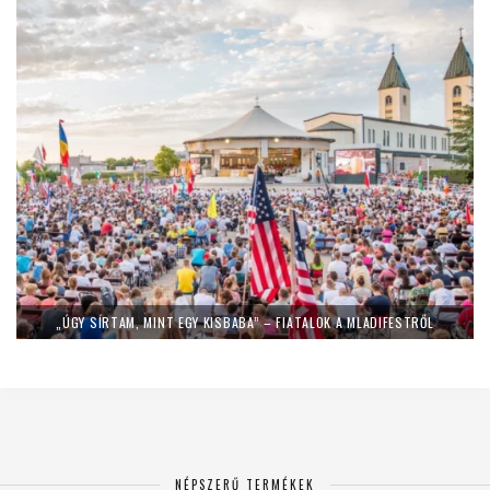
„ÚGY SÍRTAM, MINT EGY KISBABA” – FIATALOK A MLADIFESTRŐL
NÉPSZERŰ TERMÉKEK