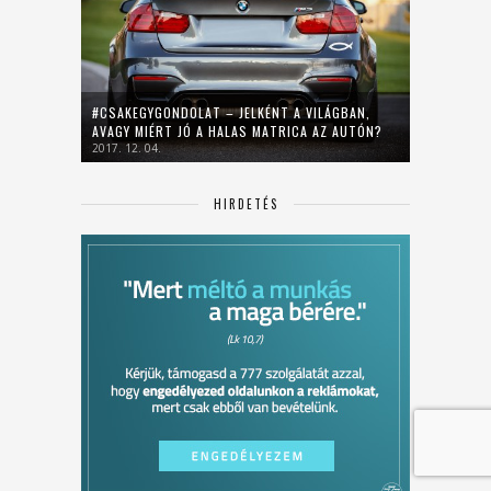
#CSAKEGYGONDOLAT – JELKÉNT A VILÁGBAN,
AVAGY MIÉRT JÓ A HALAS MATRICA AZ AUTÓN?
2017. 12. 04.
HIRDETÉS