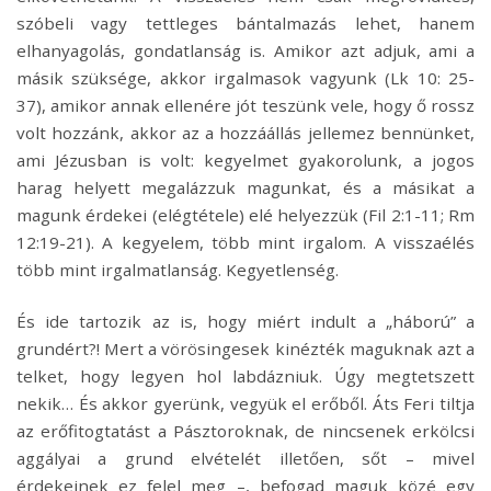
szóbeli vagy tettleges bántalmazás lehet, hanem
elhanyagolás, gondatlanság is. Amikor azt adjuk, ami a
másik szüksége, akkor irgalmasok vagyunk (Lk 10: 25-
37), amikor annak ellenére jót teszünk vele, hogy ő rossz
volt hozzánk, akkor az a hozzáállás jellemez bennünket,
ami Jézusban is volt: kegyelmet gyakorolunk, a jogos
harag helyett megalázzuk magunkat, és a másikat a
magunk érdekei (elégtétele) elé helyezzük (Fil 2:1-11; Rm
12:19-21). A kegyelem, több mint irgalom. A visszaélés
több mint irgalmatlanság. Kegyetlenség.
És ide tartozik az is, hogy miért indult a „háború” a
grundért?! Mert a vörösingesek kinézték maguknak azt a
telket, hogy legyen hol labdázniuk. Úgy megtetszett
nekik… És akkor gyerünk, vegyük el erőből. Áts Feri tiltja
az erőfitogtatást a Pásztoroknak, de nincsenek erkölcsi
aggályai a grund elvételét illetően, sőt – mivel
érdekeinek ez felel meg –, befogad maguk közé egy