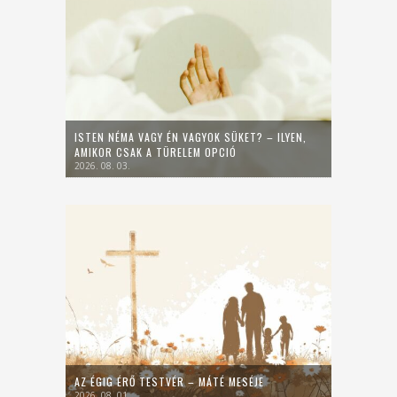
ISTEN NÉMA VAGY ÉN VAGYOK SÜKET? – ILYEN,
AMIKOR CSAK A TÜRELEM OPCIÓ
2026. 08. 03.
AZ ÉGIG ÉRŐ TESTVÉR – MÁTÉ MESÉJE
2026. 08. 01.