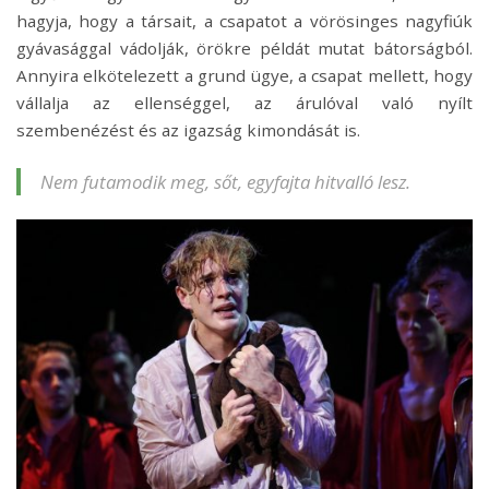
hagyja, hogy a társait, a csapatot a vörösinges nagyfiúk
gyávasággal vádolják, örökre példát mutat bátorságból.
Annyira elkötelezett a grund ügye, a csapat mellett, hogy
vállalja az ellenséggel, az árulóval való nyílt
szembenézést és az igazság kimondását is.
Nem futamodik meg, sőt, egyfajta hitvalló lesz.