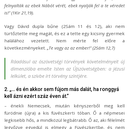
felnyalták az ebek Nábót vérét, ebek nyalják fel a te véredet
is!” (1Kir 21,19).
Vagy Dávid dupla bűne (2Sám 11 és 12), aki nem
türtőztette meg magát, és ez a tette egy kicsiny gyermek
halálához vezetett. Nem mérte fel előre a
következményeket.
„Te vagy az az ember!” (2Sám 12,7)
Ráadásul az ószövetségi törvények követelményeit új
dimenzióba emelte Isten az Újszövetségben: a jézusi
lelkület, a szívbe írt törvény szintjére.
2. „… és én akkor sem fújom más dalát, ha ronggyá
kell ázni ezért száz éven át.”
– énekli Nemecsek, miután kényszerből meg kell
fürödnie (újra) a kis füvészkerti tóban. Ő a népmesei
legkisebb hős, a mindközül legbátrabb. Ő az, aki félelmét
legyőzve egyedül is elmegy a Füvészkertbe, és nem