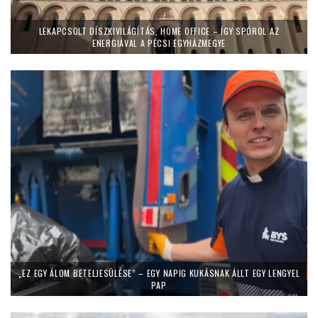
LEKAPCSOLT DÍSZKIVILÁGÍTÁS, HOME OFFICE – ÍGY SPÓROL AZ
ENERGIÁVAL A PÉCSI EGYHÁZMEGYE
„EZ EGY ÁLOM BETELJESÜLÉSE” – EGY NAPIG KUKÁSNAK ÁLLT EGY LENGYEL
PAP