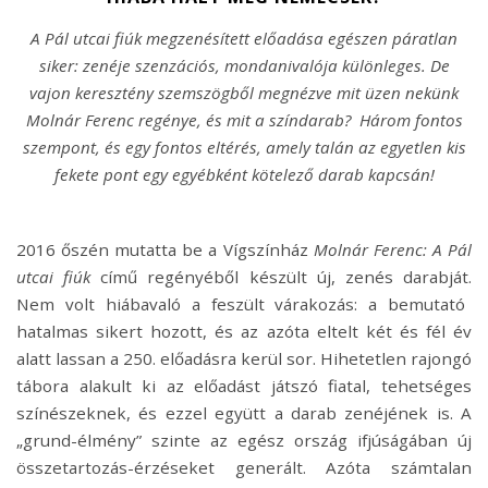
A Pál utcai fiúk megzenésített előadása egészen páratlan
siker: zenéje szenzációs, mondanivalója különleges. De
vajon keresztény szemszögből megnézve mit üzen nekünk
Molnár Ferenc regénye, és mit a színdarab? Három fontos
szempont, és egy fontos eltérés, amely talán az egyetlen kis
fekete pont egy egyébként kötelező darab kapcsán!
2016 őszén mutatta be a Vígszínház
Molnár Ferenc: A Pál
utcai fiúk
című regényéből készült új, zenés darabját.
Nem volt hiábavaló a feszült várakozás: a bemutató
hatalmas sikert hozott, és az azóta eltelt két és fél év
alatt lassan a 250. előadásra kerül sor. Hihetetlen rajongó
tábora alakult ki az előadást játszó fiatal, tehetséges
színészeknek, és ezzel együtt a darab zenéjének is. A
„grund-élmény” szinte az egész ország ifjúságában új
összetartozás-érzéseket generált. Azóta számtalan