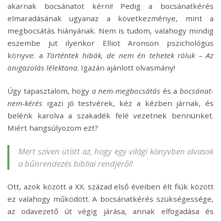
akarnak bocsánatot kérni! Pedig a bocsánatkérés
elmaradásának ugyanaz a következménye, mint a
megbocsátás hiányának. Nem is tudom, valahogy mindig
eszembe jut ilyenkor Elliot Aronson pszichológus
könyve: a
Történtek hibák, de nem én tehetek róluk – Az
önigazolás lélektana
. Igazán ajánlott olvasmány!
Úgy tapasztalom, hogy
a nem-megbocsátás
és a
bocsánat-
nem-kérés
igazi jó testvérek, kéz a kézben járnak, és
belénk karolva a szakadék felé vezetnek bennünket.
Miért hangsúlyozom ezt?
Mert szíven ütött az, hogy egy világi könyvben olvasok
a bűnrendezés bibliai rendjéről!
Ott, azok között a XX. század első éveiben élt fiúk között
ez valahogy működött. A bocsánatkérés szükségessége,
az odavezető út végig járása, annak elfogadása és