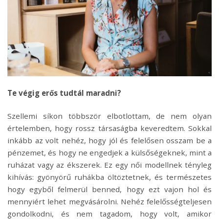
Te végig erős tudtál maradni?
Szellemi síkon többször elbotlottam, de nem olyan
értelemben, hogy rossz társaságba keveredtem. Sokkal
inkább az volt nehéz, hogy jól és felelősen osszam be a
pénzemet, és hogy ne engedjek a külsőségeknek, mint a
ruházat vagy az ékszerek. Ez egy női modellnek tényleg
kihívás: gyönyörű ruhákba öltöztetnek, és természetes
hogy egyből felmerül benned, hogy ezt vajon hol és
mennyiért lehet megvásárolni. Nehéz felelősségteljesen
gondolkodni, és nem tagadom, hogy volt, amikor