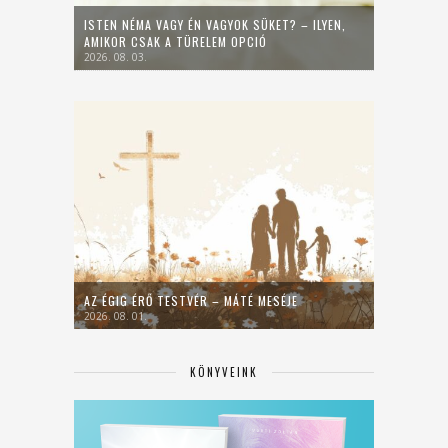
ISTEN NÉMA VAGY ÉN VAGYOK SÜKET? – ILYEN,
AMIKOR CSAK A TÜRELEM OPCIÓ
2026. 08. 03.
AZ ÉGIG ÉRŐ TESTVÉR – MÁTÉ MESÉJE
2026. 08. 01.
KÖNYVEINK