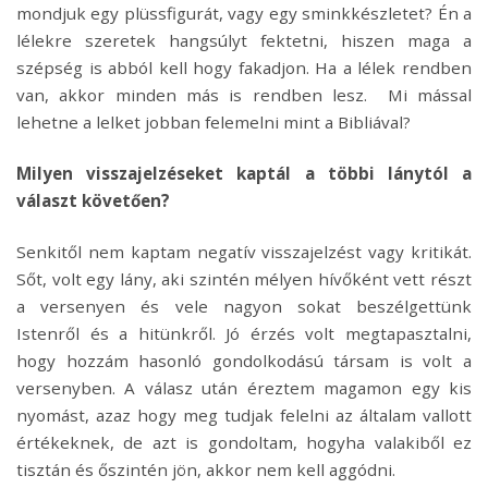
mondjuk egy plüssfigurát, vagy egy sminkkészletet? Én a
lélekre szeretek hangsúlyt fektetni, hiszen maga a
szépség is abból kell hogy fakadjon. Ha a lélek rendben
van, akkor minden más is rendben lesz. Mi mással
lehetne a lelket jobban felemelni mint a Bibliával?
Milyen visszajelzéseket kaptál a többi lánytól a
választ követően?
Senkitől nem kaptam negatív visszajelzést vagy kritikát.
Sőt, volt egy lány, aki szintén mélyen hívőként vett részt
a versenyen és vele nagyon sokat beszélgettünk
Istenről és a hitünkről. Jó érzés volt megtapasztalni,
hogy hozzám hasonló gondolkodású társam is volt a
versenyben. A válasz után éreztem magamon egy kis
nyomást, azaz hogy meg tudjak felelni az általam vallott
értékeknek, de azt is gondoltam, hogyha valakiből ez
tisztán és őszintén jön, akkor nem kell aggódni.