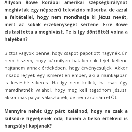
Allyson Rowe korábbi amerikai szépségkirálynőt
meghívták egy népszerű televíziós műsorba, de azzal
a feltétellel, hogy nem mondhatja ki Jézus nevét,
mert az sokak érzékenységét sértené. Erre Rowe
elutasította a meghívást. Te is így döntöttél volna a
helyében?
Biztos vagyok benne, hogy csapot-papot ott hagynék. Én
nem hiszem, hogy bármilyen hatalomnak fejet kellene
hajtanom annak érdekében, hogy érvényesüljek. Akkor
inkább legyek egy ismeretlen ember, aki a munkájában
is kevésbé sikeres. Ha így nem kellek, ha csak úgy
maradhatnék valahol, hogy meg kell tagadnom Jézust,
akkor más pályát választanék, de nem árulnám el Őt.
Mennyire nehéz úgy párt találnod, hogy ne csak a
külsődre figyeljenek oda, hanem a belső értékeid is
hangsúlyt kapjanak?