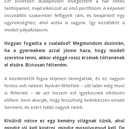
Ezt követően Budapesten elvégeztem a hat hetes
tanfolyamot, majd elkészült az első portfólióm. A képeket
összeállító szakember felfigyelt rám, és beajánlott egy
ügynökséghez, ahol azóta is vagyok. Így kezdődött a
modell pályafutásom.
Hogyan fogadta a családod? Megmondom őszintén,
ha a gyermekem azzal jönne haza, hogy modell
szeretne lenni, akkor eléggé rossz érzések töltenének
el elsőre. Biztosan félteném.
A kezdetektől fogva teljesen támogattak, és ez nagyon
fontos volt nekem. Nyilván féltettek – sőt talán még most
is féltenek – de azt hiszem ezt igyekeznek eltitkolni
előlem. Nem akarják, hogy feszültség keletkezzen emiatt
bennem, és ezért hálás vagyok nekik.
Kívülről nézve ez egy kemény világnak tűnik, ahol
mindig jól kell kinézni, mindig mosolyognod kell. De