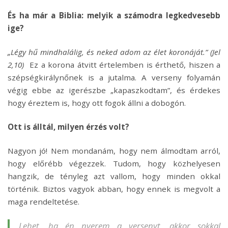
És ha már a Biblia: melyik a számodra legkedvesebb
ige?
„Légy hű mindhalálig, és neked adom az élet koronáját.” (Jel
2,10)
Ez a korona átvitt értelemben is érthető, hiszen a
szépségkirálynőnek is a jutalma. A verseny folyamán
végig ebbe az igerészbe „kapaszkodtam”, és érdekes
hogy éreztem is, hogy ott fogok állni a dobogón.
Ott is álltál, milyen érzés volt?
Nagyon jó! Nem mondanám, hogy nem álmodtam arról,
hogy előrébb végezzek. Tudom, hogy közhelyesen
hangzik, de tényleg azt vallom, hogy minden okkal
történik. Biztos vagyok abban, hogy ennek is megvolt a
maga rendeltetése.
Lehet, ha én nyerem a versenyt, akkor sokkal