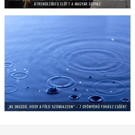
ÁTRENDEZŐDÉS ELŐTT A MAGYAR EGYHÁZ
„NE ENGEDD, HOGY A FÖLD SZOMJAZZON” – 7 GYÖNYÖRŰ FOHÁSZ ESŐÉRT