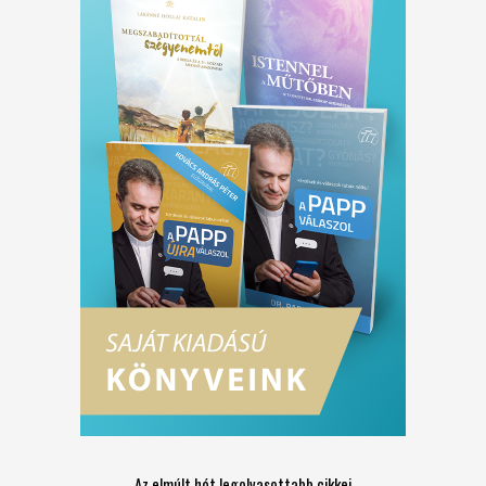
Az elmúlt hét legolvasottabb cikkei