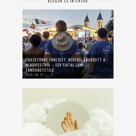
BLOGOK ÉS INTERJÚK
ÖSSZETÖRVE ÉRKEZETT, BÉKÉVEL TÁVOZOTT A
MLADIFESTRŐL – EGY FIATAL LÁNY
TANÚSÁGTÉTELE
2026. 08. 07.