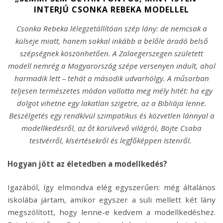
INTERJÚ CSONKA REBEKA MODELLEL
Csonka Rebeka lélegzetállítóan szép lány: de nemcsak a
külseje miatt, hanem sokkal inkább a belőle áradó belső
szépségnek köszönhetően. A Zalaegerszegen született
modell nemrég a Magyarország szépe versenyen indult, ahol
harmadik lett – tehát a második udvarhölgy. A műsorban
teljesen természetes módon vallotta meg mély hitét: ha egy
dolgot vihetne egy lakatlan szigetre, az a Bibliája lenne.
Beszélgetés egy rendkívül szimpatikus és közvetlen lánnyal a
modellkedésről, az őt körülvevő világról, Böjte Csaba
testvérről, kísértésekről és legfőképpen Istenről.
Hogyan jött az életedben a modellkedés?
Igazából, így elmondva elég egyszerűen: még általános
iskolába jártam, amikor egyszer a suli mellett két lány
megszólított, hogy lenne-e kedvem a modellkedéshez.