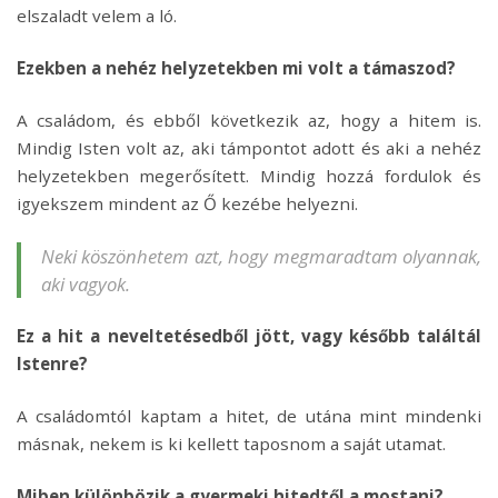
elszaladt velem a ló.
Ezekben a nehéz helyzetekben mi volt a támaszod?
A családom, és ebből következik az, hogy a hitem is.
Mindig Isten volt az, aki támpontot adott és aki a nehéz
helyzetekben megerősített. Mindig hozzá fordulok és
igyekszem mindent az Ő kezébe helyezni.
Neki köszönhetem azt, hogy megmaradtam olyannak,
aki vagyok.
Ez a hit a neveltetésedből jött, vagy később találtál
Istenre?
A családomtól kaptam a hitet, de utána mint mindenki
másnak, nekem is ki kellett taposnom a saját utamat.
Miben különbözik a gyermeki hitedtől a mostani?