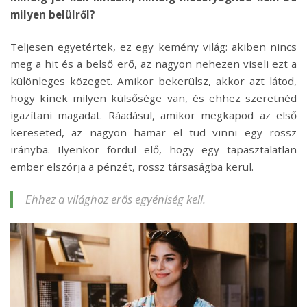
milyen belülről?
Teljesen egyetértek, ez egy kemény világ: akiben nincs
meg a hit és a belső erő, az nagyon nehezen viseli ezt a
különleges közeget. Amikor bekerülsz, akkor azt látod,
hogy kinek milyen külsősége van, és ehhez szeretnéd
igazítani magadat. Ráadásul, amikor megkapod az első
kereseted, az nagyon hamar el tud vinni egy rossz
irányba. Ilyenkor fordul elő, hogy egy tapasztalatlan
ember elszórja a pénzét, rossz társaságba kerül.
Ehhez a világhoz erős egyéniség kell.