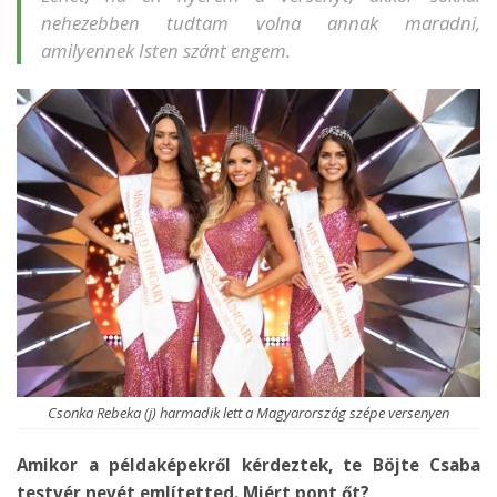
nehezebben tudtam volna annak maradni,
amilyennek Isten szánt engem.
Csonka Rebeka (j) harmadik lett a Magyarország szépe versenyen
Amikor a példaképekről kérdeztek, te Böjte Csaba
testvér nevét említetted. Miért pont őt?