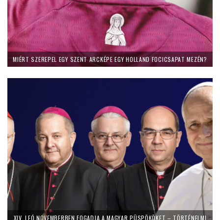
MIÉRT SZEREPEL EGY SZENT ARCKÉPE EGY HOLLAND FOCICSAPAT MEZÉN?
XIV. LEÓ NOVEMBERBEN FOGADJA A MAGYAR PÜSPÖKÖKET – TÖRTÉNELMI