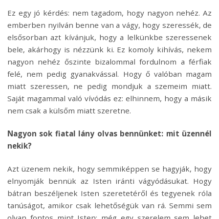
Ez egy jó kérdés: nem tagadom, hogy nagyon nehéz. Az
emberben nyilván benne van a vágy, hogy szeressék, de
elsősorban azt kívánjuk, hogy a lelkünkbe szeressenek
bele, akárhogy is nézzünk ki. Ez komoly kihívás, nekem
nagyon nehéz őszinte bizalommal fordulnom a férfiak
felé, nem pedig gyanakvással. Hogy ő valóban magam
miatt szeressen, ne pedig mondjuk a szemeim miatt.
Saját magammal való vívódás ez: elhinnem, hogy a másik
nem csak a külsőm miatt szeretne.
Nagyon sok fiatal lány olvas bennünket: mit üzennél
nekik?
Azt üzenem nekik, hogy semmiképpen se hagyják, hogy
elnyomják bennük az Isten iránti vágyódásukat. Hogy
bátran beszéljenek Isten szeretetéről és tegyenek róla
tanúságot, amikor csak lehetőségük van rá. Semmi sem
olyan fontos mint Isten: még egy szerelem sem lehet