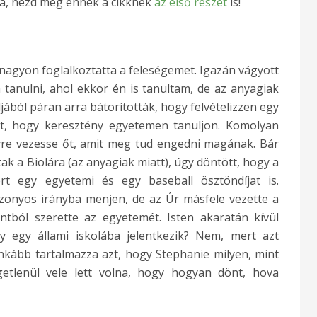
ba, nézd meg ennek a cikknek
az első részét
is!
nagyon foglalkoztatta a feleségemet. Igazán vágyott
tanulni, ahol ekkor én is tanultam, de az anyagiak
jából páran arra bátorították, hogy felvételizzen egy
olt, hogy keresztény egyetemen tanuljon. Komolyan
yre vezesse őt, amit meg tud engedni magának. Bár
tak a Biolára (az anyagiak miatt), úgy döntött, hogy a
t egy egyetemi és egy baseball ösztöndíjat is.
izonyos irányba menjen, de az Úr másfele vezette a
ntból szerette az egyetemét. Isten akaratán kívül
gy egy állami iskolába jelentkezik? Nem, mert azt
inkább tartalmazza azt, hogy Stephanie milyen, mint
ggetlenül vele lett volna, hogy hogyan dönt, hova