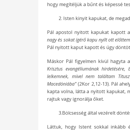
hogy megítéljük a bűnt és képessé te
2. Isten kinyit kapukat, de mega
Pál apostol nyitott kapukat kapott 
nagy és sokat ígérő kapu nyílt ott előttem,
Pál nyitott kaput kapott és úgy döntöt
Máskor Pál figyelmen kívül hagyta a
Krisztus evangéliumának hirdetésére,
lelkemnek, mivel nem találtam Titusz
Macedóniába”
(2Kor 2,12-13). Pál ahel
kapta volna, látta a nyitott kapukat, 
rajtuk vagy ignorálja őket.
3.Bölcsesség által vezérelt dönt
Láttuk, hogy Istent sokkal inkább 