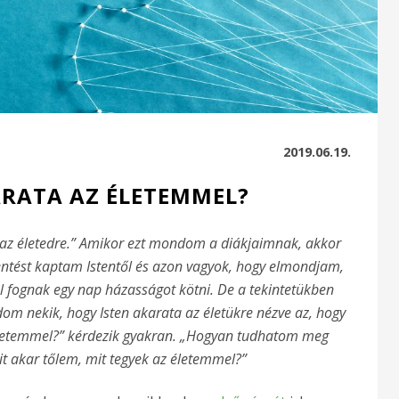
2019.06.19.
ARATA AZ ÉLETEMMEL?
 az életedre.” Amikor ezt mondom a diákjaimnak, akkor
lentést kaptam Istentől és azon vagyok, hogy elmondjam,
el fognak egy nap házasságot kötni. De a tekintetükben
om nekik, hogy Isten akarata az életükre nézve az, hogy
 életemmel?” kérdezik gyakran. „Hogyan tudhatom meg
it akar tőlem, mit tegyek az életemmel?”