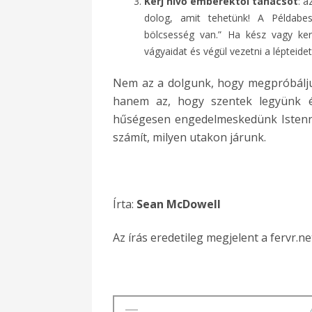
Kérj hívő emberektől tanácsot
: a
dolog, amit tehetünk! A Példab
bölcsesség van.” Ha kész vagy kere
vágyaidat és végül vezetni a lépteidet
Nem az a dolgunk, hogy megpróbáljuk 
hanem az, hogy szentek legyünk é
hűségesen engedelmeskedünk Istenne
számít, milyen utakon járunk.
Írta:
Sean McDowell
Az írás eredetileg megjelent a fervr.ne