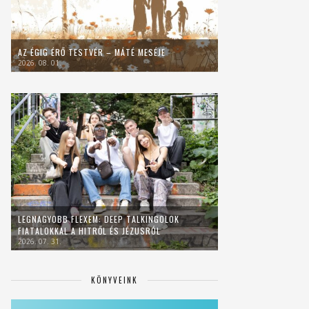
AZ ÉGIG ÉRŐ TESTVÉR – MÁTÉ MESÉJE
2026. 08. 01.
LEGNAGYOBB FLEXEM: DEEP TALKINGOLOK
FIATALOKKAL A HITRŐL ÉS JÉZUSRÓL
2026. 07. 31.
KÖNYVEINK