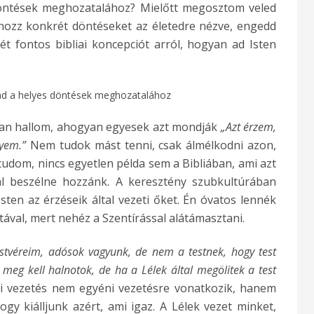
döntések meghozatalához? Mielőtt megosztom veled
hozz konkrét döntéseket az életedre nézve, engedd
t fontos bibliai koncepciót arról, hogyan ad Isten
 ad a helyes döntések meghozatalához
ran hallom, ahogyan egyesek azt mondják
„Azt érzem,
gyem.”
Nem tudok mást tenni, csak álmélkodni azon,
udom, nincs egyetlen példa sem a Bibliában, ami azt
tal beszélne hozzánk. A keresztény szubkultúrában
Isten az érzéseik által vezeti őket. Én óvatos lennék
tával, mert nehéz a Szentírással alátámasztani.
testvéreim, adósok vagyunk, de nem a testnek, hogy test
k, meg kell halnotok, de ha a Lélek által megölitek a test
li vezetés nem egyéni vezetésre vonatkozik, hanem
ogy kiálljunk azért, ami igaz. A Lélek vezet minket,