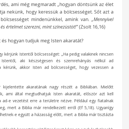
kérdés, ami még megmaradt „hogyan döntsünk az élet
ítja nekünk, hogy keressük a bölcsességet. Sőt azt a
 bölcsességet mindenünkkel, amink van.
„Mennyivel
és értelmet szerezni, mint színezüstöt!”
(Zsolt 16,16)
 és hogyan tudjuk meg Isten akaratát?
y kérjünk Istentől bölcsességet: „Ha pedig valakinek nincsen
t Istentől, aki készségesen és szemrehányás nélkül ad
a kérünk, akkor Isten ad bölcsességet, hogy vezessen a
 kijelentette akaratának nagy részét a Bibliában. Mielőtt
 ami által megtudhatjuk Isten akaratát, először azt kell
 ad-e vezetést erre a területre nézve. Például egy fiatalnak
g, mert a Biblia már rendelkezett erről (Ef 5,18). Ugyanígy
hetnek-e együtt a házasság előtt, mert a Biblia már tisztázta