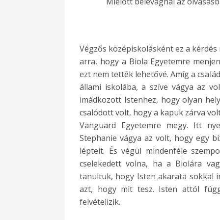
Mielőtt belevágnál az olvasás
Végzős középiskolásként ez a kérdés 
arra, hogy a Biola Egyetemre menjen 
ezt nem tették lehetővé. Amíg a család
állami iskolába, a szíve vágya az v
imádkozott Istenhez, hogy olyan hel
csalódott volt, hogy a kapuk zárva vol
Vanguard Egyetemre megy. Itt nyer
Stephanie vágya az volt, hogy egy b
lépteit. És végül mindenféle szempo
cselekedett volna, ha a Biolára va
tanultuk, hogy Isten akarata sokkal 
azt, hogy mit tesz. Isten attól fü
felvételizik.