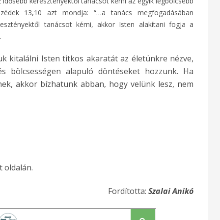
z idősebb keresztényektől tanácsot kérni az egyik legbölcsebb
eszédek 13,10 azt mondja: “…a tanács megfogadásában
sztényektől tanácsot kérni, akkor Isten alakítani fogja a
.
kitalálni Isten titkos akaratát az életünkre nézve,
s bölcsességen alapuló döntéseket hozzunk. Ha
k, akkor bízhatunk abban, hogy velünk lesz, nem
t oldalán.
Fordította:
Szalai Anikó