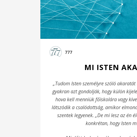
777
MI ISTEN AK
„Tudom Isten személyre szóló akaratát
gyakran azt gondolják, hogy külön kije
hova kell menniük főiskolára vagy kiv
látszódik a csalódottság, amikor elmond
szentek legyenek. „De mi lesz az én
konkrétan, hogy Isten m