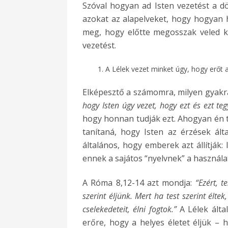
Szóval hogyan ad Isten vezetést a 
azokat az alapelveket, hogy hogyan 
meg, hogy előtte megosszak veled ké
vezetést.
A Lélek vezet minket úgy, hogy erőt
Elképesztő a számomra, milyen gyak
hogy Isten úgy vezet, hogy ezt és ezt te
hogy honnan tudják ezt. Ahogyan én t
tanítaná, hogy Isten az érzések ál
általános, hogy emberek azt állítják: 
ennek a sajátos “nyelvnek” a használa
A Róma 8,12-14 azt mondja:
“Ezért, 
szerint éljünk. Mert ha test szerint élte
cselekedeteit, élni fogtok.”
A Lélek álta
erőre, hogy a helyes életet éljük – h