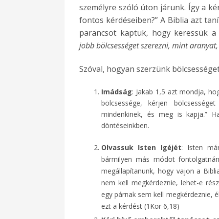
személyre szóló úton járunk. Így a 
fontos kérdéseiben?” A Biblia azt tan
parancsot kaptuk, hogy keressük a
jobb bölcsességet szerezni, mint aranyat, 
Szóval, hogyan szerzünk bölcsességet
Imádság
: Jakab 1,5 azt mondja, hog
bölcsessége, kérjen bölcsessége
mindenkinek, és meg is kapja.” H
döntéseinkben.
Olvassuk Isten Igéjét
: Isten már
bármilyen más módot fontolgatnánk,
megállapítanunk, hogy vajon a Biblia
nem kell megkérdeznie, lehet-e része
egy párnak sem kell megkérdeznie, él
ezt a kérdést (1Kor 6,18)