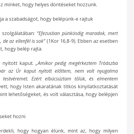
sz minket, hogy helyes döntéseket hozzunk.
dja a szabadságot, hogy belépünk-e rajtuk
a szolgálatában:
“Efezusban pünkösdig maradok, mert
 de az ellenfél is sok”
(1Kor 16,8-9). Ebben az esetben
t, hogy belép rajta.
 nyitott kaput.
„Amikor pedig megérkeztem Tróászba
 bár az Úr kaput nyitott előttem, nem volt nyugalma
 testvéremet. Ezért elbúcsúztam tőlük, és elmentem
yett, hogy Isten akaratának titkos kinyilatkoztatását
mint lehetőségeket, és volt választása, hogy belépjen
éseket hozni
érdekli, hogy hogyan élünk, mint az, hogy milyen