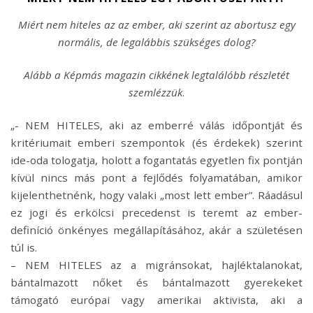
Miért nem hiteles az az ember, aki szerint az abortusz egy
normális, de legalábbis szükséges dolog?
Alább a Képmás magazin cikkének legtalálóbb részletét
szemlézzük
.
„- NEM HITELES, aki az emberré válás időpontját és
kritériumait emberi szempontok (és érdekek) szerint
ide-oda tologatja, holott a fogantatás egyetlen fix pontján
kívül nincs más pont a fejlődés folyamatában, amikor
kijelenthetnénk, hogy valaki „most lett ember”. Ráadásul
ez jogi és erkölcsi precedenst is teremt az ember-
definíció önkényes megállapításához, akár a születésen
túl is.
– NEM HITELES az a migránsokat, hajléktalanokat,
bántalmazott nőket és bántalmazott gyerekeket
támogató európai vagy amerikai aktivista, aki a