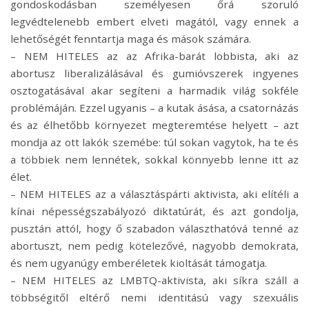
gondoskodásban személyesen őrá szoruló
legvédtelenebb embert elveti magától, vagy ennek a
lehetőségét fenntartja maga és mások számára.
– NEM HITELES az az Afrika-barát lobbista, aki az
abortusz liberalizálásával és gumióvszerek ingyenes
osztogatásával akar segíteni a harmadik világ sokféle
problémáján. Ezzel ugyanis – a kutak ásása, a csatornázás
és az élhetőbb környezet megteremtése helyett – azt
mondja az ott lakók szemébe: túl sokan vagytok, ha te és
a többiek nem lennétek, sokkal könnyebb lenne itt az
élet.
– NEM HITELES az a választáspárti aktivista, aki elítéli a
kínai népességszabályozó diktatúrát, és azt gondolja,
pusztán attól, hogy ő szabadon választhatóvá tenné az
abortuszt, nem pedig kötelezővé, nagyobb demokrata,
és nem ugyanúgy emberéletek kioltását támogatja.
– NEM HITELES az LMBTQ-aktivista, aki síkra száll a
többségitől eltérő nemi identitású vagy szexuális