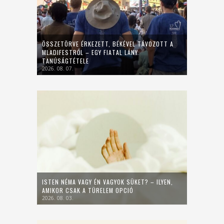
ÖSSZETÖRVE ÉRKEZETT, BÉKÉVEL TÁVOZOTT A
MLADIFESTRŐL – EGY FIATAL LÁNY
TANÚSÁGTÉTELE
2026. 08. 07.
ISTEN NÉMA VAGY ÉN VAGYOK SÜKET? – ILYEN,
AMIKOR CSAK A TÜRELEM OPCIÓ
2026. 08. 03.