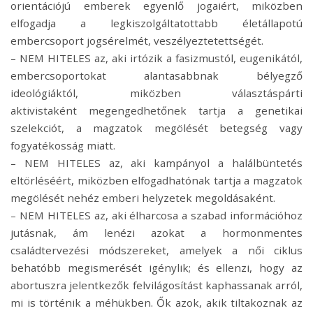
orientációjú emberek egyenlő jogaiért, miközben
elfogadja a legkiszolgáltatottabb életállapotú
embercsoport jogsérelmét, veszélyeztetettségét.
– NEM HITELES az, aki irtózik a fasizmustól, eugenikától,
embercsoportokat alantasabbnak bélyegző
ideológiáktól, miközben választáspárti
aktivistaként megengedhetőnek tartja a genetikai
szelekciót, a magzatok megölését betegség vagy
fogyatékosság miatt.
– NEM HITELES az, aki kampányol a halálbüntetés
eltörléséért, miközben elfogadhatónak tartja a magzatok
megölését nehéz emberi helyzetek megoldásaként.
– NEM HITELES az, aki élharcosa a szabad információhoz
jutásnak, ám lenézi azokat a hormonmentes
családtervezési módszereket, amelyek a női ciklus
behatóbb megismerését igénylik; és ellenzi, hogy az
abortuszra jelentkezők felvilágosítást kaphassanak arról,
mi is történik a méhükben. Ők azok, akik tiltakoznak az