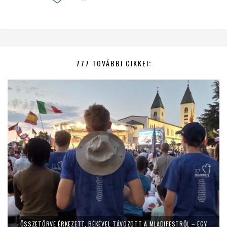
777 TOVÁBBI CIKKEI:
ÖSSZETÖRVE ÉRKEZETT, BÉKÉVEL TÁVOZOTT A MLADIFESTRŐL – EGY