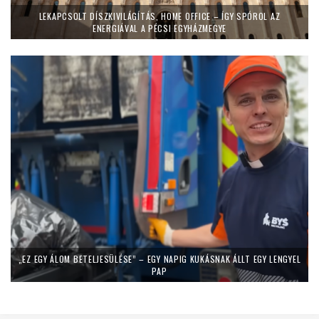
LEKAPCSOLT DÍSZKIVILÁGÍTÁS, HOME OFFICE – ÍGY SPÓROL AZ
ENERGIÁVAL A PÉCSI EGYHÁZMEGYE
„EZ EGY ÁLOM BETELJESÜLÉSE” – EGY NAPIG KUKÁSNAK ÁLLT EGY LENGYEL
PAP