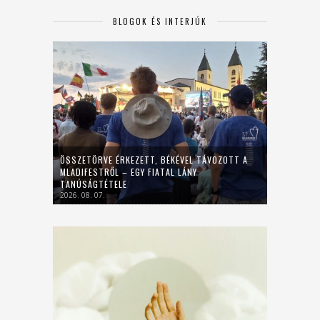
BLOGOK ÉS INTERJÚK
ÖSSZETÖRVE ÉRKEZETT, BÉKÉVEL TÁVOZOTT A
MLADIFESTRŐL – EGY FIATAL LÁNY
TANÚSÁGTÉTELE
2026. 08. 07.