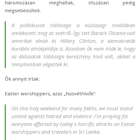
háromszázan meghaltak, ötszázan pedig
megsebesültek.
A politikusok többsége a közösségi médiában
emlékezett meg az esetről. Így tett Barack Obama volt
amerikai elnök és Hillary Clinton, a demokraták
korábbi elnökjelöltje is. Azonban ők nem írták le, hogy
az áldozatok többsége keresztény hívő volt, akiket a
templomban végeztek ki.
Ők annyit írtak:
Easter worshippers, azaz „húsvéthívők”.
On this holy weekend for many faiths, we must stand
united against hatred and violence. I'm praying for
everyone affected by today's horrific attacks on Easter
worshippers and travelers in Sri Lanka.