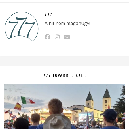
777
A hit nem magánügy!
777 TOVÁBBI CIKKEI: