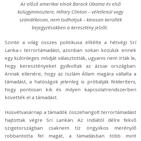
Az előző amerikai elnök Barack Obama és első
külügyminisztere, Hillary Clinton – véletlenül vagy
szándékosan, nem tudhatjuk – kínosan kerülték
bejegyzésükben a keresztény jelzőt.
Szinte a világ összes politikusa elítélte a hétvégi Srí
Lanka-i terrortámadást, azonban sokan közülük ennek
egy különleges módját választották, ugyanis nem írták le,
hogy keresztényeket gyilkoltak az ázsiai országban.
Annak ellenére, hogy az Iszlám Állam magára vállalta a
támadást, a hatóságok jelenleg is próbálják felderíteni,
hogy pontosan kik és milyen kapcsolatrendszerben
követték el a támadást.
Húsvétvasárnap a támadók összehangolt terrortámadást
hajtottak végre Srí Lankán. Az Indiától délre fekvő
szigetországban csaknem tíz öngyilkos merénylő
robbantotta fel magát, a támadásban több mint