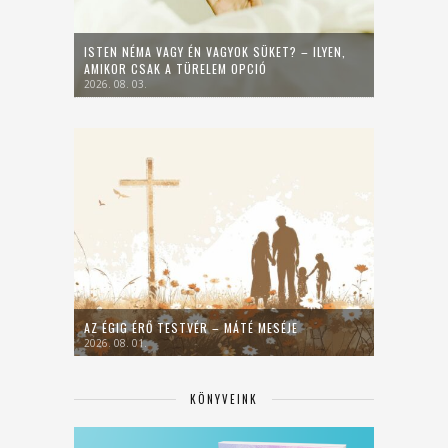
ISTEN NÉMA VAGY ÉN VAGYOK SÜKET? – ILYEN,
AMIKOR CSAK A TÜRELEM OPCIÓ
2026. 08. 03.
AZ ÉGIG ÉRŐ TESTVÉR – MÁTÉ MESÉJE
2026. 08. 01.
KÖNYVEINK