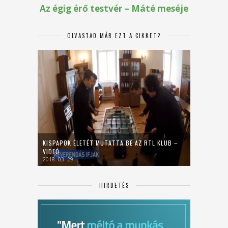
OLVASTAD MÁR EZT A CIKKET?
KISPAPOK ÉLETÉT MUTATTA BE AZ RTL KLUB –
VIDEÓ
2018. 03. 29.
HIRDETÉS