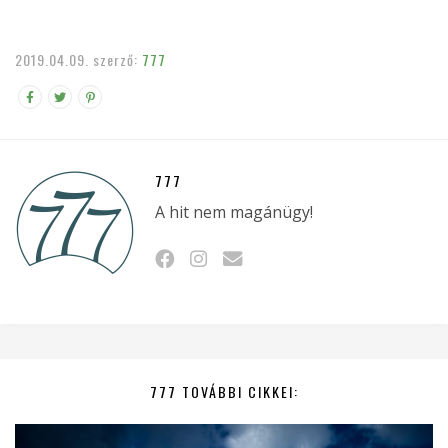
2019.04.09.
szerző:
777
777
A hit nem magánügy!
777 TOVÁBBI CIKKEI: