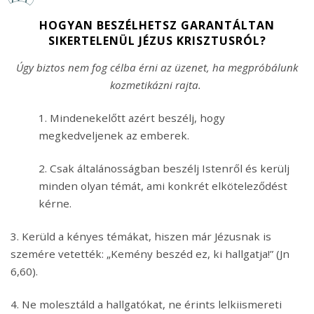
HOGYAN BESZÉLHETSZ GARANTÁLTAN
SIKERTELENÜL JÉZUS KRISZTUSRÓL?
Úgy biztos nem fog célba érni az üzenet, ha megpróbálunk
kozmetikázni rajta.
1. Mindenekelőtt azért beszélj, hogy
megkedveljenek az emberek.
2. Csak általánosságban beszélj Istenről és kerülj
minden olyan témát, ami konkrét elköteleződést
kérne.
3. Kerüld a kényes témákat, hiszen már Jézusnak is
szemére vetették: „Kemény beszéd ez, ki hallgatja!” (Jn
6,60).
4. Ne molesztáld a hallgatókat, ne érints lelkiismereti