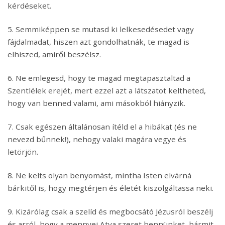
kérdéseket.
5. Semmiképpen se mutasd ki lelkesedésedet vagy
fájdalmadat, hiszen azt gondolhatnák, te magad is
elhiszed, amiről beszélsz.
6. Ne emlegesd, hogy te magad megtapasztaltad a
Szentlélek erejét, mert ezzel azt a látszatot keltheted,
hogy van benned valami, ami másokból hiányzik.
7. Csak egészen általánosan ítéld el a hibákat (és ne
nevezd bűnnek!), nehogy valaki magára vegye és
letörjön.
8. Ne kelts olyan benyomást, mintha Isten elvárná
bárkitől is, hogy megtérjen és életét kiszolgáltassa neki.
9. Kizárólag csak a szelíd és megbocsátó Jézusról beszélj
és arról, hogy a mennyei Atya szeret bennünket, bármit