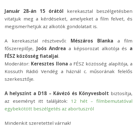
Január 28-án 15 órától
kerekasztal beszélgetésben
vitatjuk meg a kérdéseket, amelyeket a film felvet, és
megismerhetjük az alkotók gondolatait is.
A kerekasztal résztvevői:
Mészáros Blanka
a film
főszereplője,
Joós Andrea
a képsorozat alkotója és
a
FÉSZ közösség fiataljai
.
Moderátor:
Keresztes Ilona
a FÉSZ közösség alapítója, a
Kossuth Rádió Vendég a háznál c. műsorának felelős
szerkesztője.
A helyszínt a D18 – Kávézó és Könyvesbolt
biztosítja,
az eseményt itt találjátok:
12 hét – filmbemutatóval
egybekötött beszélgetés az abortuszról
Mindenkit szeretettel várnak!