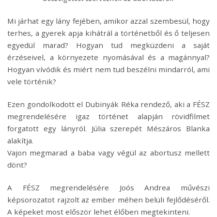
Mi járhat egy lány fejében, amikor azzal szembesül, hogy
terhes, a gyerek apja kihátrál a történetből és ő teljesen
egyedül marad? Hogyan tud megküzdeni a saját
érzéseivel, a környezete nyomásával és a magánnyal?
Hogyan vívódik és miért nem tud beszélni mindarról, ami
vele történik?
Ezen gondolkodott el Dubinyák Réka rendező, aki a FÉSZ
megrendelésére igaz történet alapján rövidfilmet
forgatott egy lányról. Júlia szerepét Mészáros Blanka
alakítja.
Vajon megmarad a baba vagy végül az abortusz mellett
dönt?
A FÉSZ megrendelésére Joós Andrea művészi
képsorozatot rajzolt az ember méhen belüli fejlődéséről.
A képeket most először lehet élőben megtekinteni.