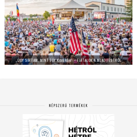
„ÚGY SÍRTAM, MINT EGY KISBABA” – FIATALOK A MLADIFESTRŐL
NÉPSZERŰ TERMÉKEK