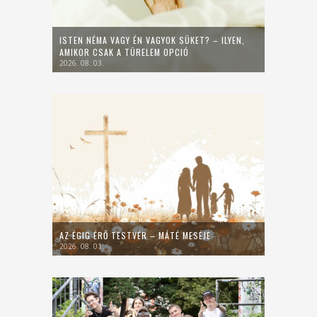
ISTEN NÉMA VAGY ÉN VAGYOK SÜKET? – ILYEN,
AMIKOR CSAK A TÜRELEM OPCIÓ
2026. 08. 03.
AZ ÉGIG ÉRŐ TESTVÉR – MÁTÉ MESÉJE
2026. 08. 01.