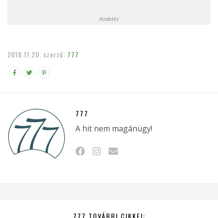
hirdetés
2018.11.20.
szerző:
777
777
A hit nem magánügy!
777 TOVÁBBI CIKKEI: