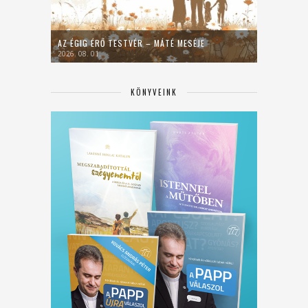
AZ ÉGIG ÉRŐ TESTVÉR – MÁTÉ MESÉJE
2026. 08. 01.
KÖNYVEINK