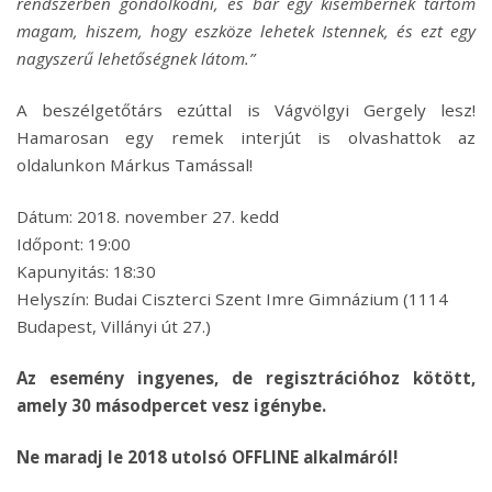
rendszerben gondolkodni, és bár egy kisembernek tartom
magam, hiszem, hogy eszköze lehetek Istennek, és ezt egy
nagyszerű lehetőségnek látom.”
A beszélgetőtárs ezúttal is Vágvölgyi Gergely lesz!
Hamarosan egy remek interjút is olvashattok az
oldalunkon Márkus Tamással!
Dátum: 2018. november 27. kedd
Időpont: 19:00
Kapunyitás: 18:30
Helyszín: Budai Ciszterci Szent Imre Gimnázium (1114
Budapest, Villányi út 27.)
Az esemény ingyenes, de regisztrációhoz kötött,
amely 30 másodpercet vesz igénybe.
Ne maradj le 2018 utolsó OFFLINE alkalmáról!