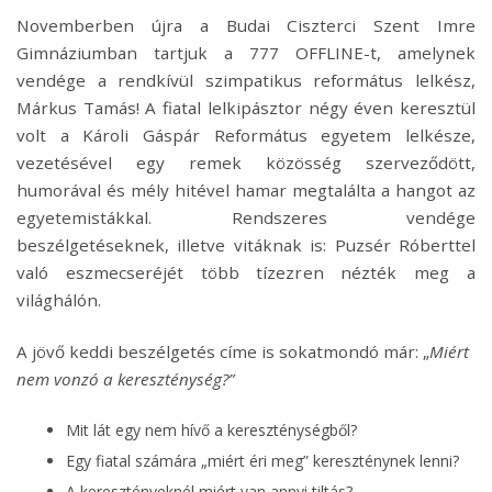
Novemberben újra a Budai Ciszterci Szent Imre
Gimnáziumban tartjuk a 777 OFFLINE-t, amelynek
vendége a rendkívül szimpatikus református lelkész,
Márkus Tamás! A fiatal lelkipásztor négy éven keresztül
volt a Károli Gáspár Református egyetem lelkésze,
vezetésével egy remek közösség szerveződött,
humorával és mély hitével hamar megtalálta a hangot az
egyetemistákkal. Rendszeres vendége
beszélgetéseknek, illetve vitáknak is: Puzsér Róberttel
való eszmecseréjét több tízezren nézték meg a
világhálón.
A jövő keddi beszélgetés címe is sokatmondó már: „
Miért
nem vonzó a kereszténység?”
Mit lát egy nem hívő a kereszténységből?
Egy fiatal számára „miért éri meg” kereszténynek lenni?
A keresztényeknél miért van annyi tiltás?