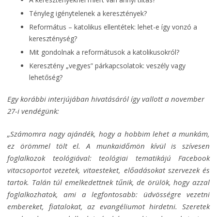
Tényleg igénytelenek a keresztények?
Református – katolikus ellentétek: lehet-e így vonzó a
kereszténység?
Mit gondolnak a reformátusok a katolikusokról?
Keresztény „vegyes” párkapcsolatok: veszély vagy
lehetőség?
Egy korábbi interjújában hivatásáról így vallott a november
27-i vendégünk:
„Számomra nagy ajándék, hogy a hobbim lehet a munkám,
ez örömmel tölt el. A munkaidőmön kívül is szívesen
foglalkozok teológiával: teológiai tematikájú Facebook
vitacsoportot vezetek, vitaesteket, előadásokat szervezek és
tartok. Talán túl emelkedettnek tűnik, de örülök, hogy azzal
foglalkozhatok, ami a legfontosabb: üdvösségre vezetni
embereket, fiatalokat, az evangéliumot hirdetni. Szeretek