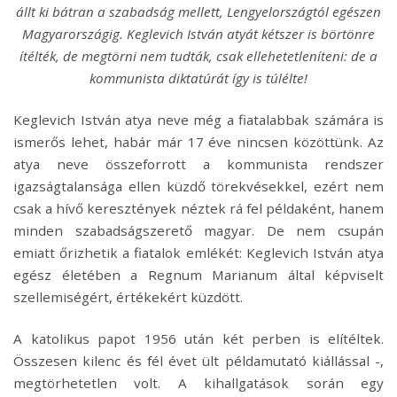
állt ki bátran a szabadság mellett, Lengyelországtól egészen
Magyarországig. Keglevich István atyát kétszer is börtönre
ítélték, de megtörni nem tudták, csak ellehetetleníteni: de a
kommunista diktatúrát így is túlélte!
Keglevich István atya neve még a fiatalabbak számára is
ismerős lehet, habár már 17 éve nincsen közöttünk. Az
atya neve összeforrott a kommunista rendszer
igazságtalansága ellen küzdő törekvésekkel, ezért nem
csak a hívő keresztények néztek rá fel példaként, hanem
minden szabadságszerető magyar. De nem csupán
emiatt őrizhetik a fiatalok emlékét: Keglevich István atya
egész életében a Regnum Marianum által képviselt
szellemiségért, értékekért küzdött.
A katolikus papot 1956 után két perben is elítéltek.
Összesen kilenc és fél évet ült példamutató kiállással -,
megtörhetetlen volt. A kihallgatások során egy