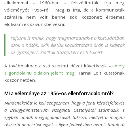
alkalommal – 1960-ban – felszólították, írja meg
véleményét 1956-ról. Meg is írta, de a kommunisták
számára nem volt benne sok köszönet: érdemes
elolvasni és szívünkbe vésni:
rajtunk is múlik, hogy megmaradnak-e a köztudatban
azok a hősök, akik életük kockáztatása árán is kiálltak
az igazságért, kiálltak hazájukért és hitükért.
A továbbiakban a szó szerinti idézet következik –
amely
a gondola.hu oldalon jelent meg
, Tarnai Edit kutatónak
köszönhetően.
Mi a véleménye az 1956-os ellenforradalomról?
Mindenekelőtt le kell szögeznem, hogy a fenti kérdésfeltevés
a Belügyminisztérium Vizsgálati Osztályától származik, s
egyben annak megfogalmazását tükrözi, mellyel a magam
részéről nem értek egyet, s ilyen feltevésben nem is tudok rá