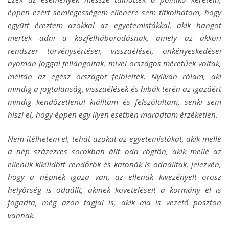
éppen ezért semlegességem ellenére sem titkolhatom, hogy
együtt éreztem azokkal az egyetemistákkal, akik hangot
mertek adni a közfelháborodásnak, amely az akkori
rendszer törvénysértései, visszaélései, önkényeskedései
nyomán joggal fellángoltak, mivel országos méretűek voltak,
méltán az egész országot felölelték. Nyilván rólam, aki
mindig a jogtalanság, visszaélések és hibák terén az igazáért
mindig kendőzetlenül kiálltam és felszólaltam, senki sem
hiszi el, hogy éppen egy ilyen esetben maradtam érzéketlen.
Nem ítélhetem el, tehát azokat az egyetemistákat, akik mellé
a nép százezres sorokban állt oda rögtön, akik mellé az
ellenük kiküldött rendőrök és katonák is odaálltak, jelezvén,
hogy a népnek igaza van, az ellenük kivezényelt orosz
helyőrség is odaállt, akinek követeléseit a kormány el is
fogadta, még azon tagjai is, akik ma is vezető poszton
vannak.