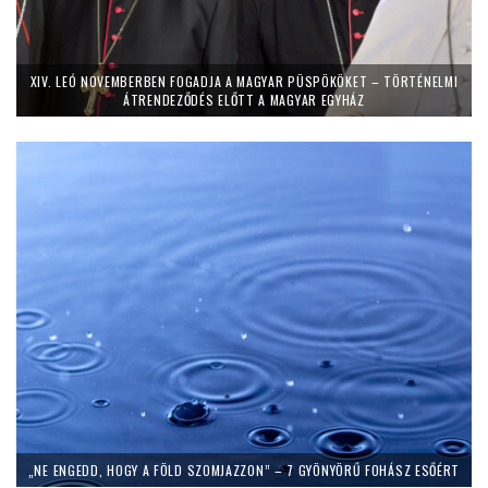
XIV. LEÓ NOVEMBERBEN FOGADJA A MAGYAR PÜSPÖKÖKET – TÖRTÉNELMI
ÁTRENDEZŐDÉS ELŐTT A MAGYAR EGYHÁZ
„NE ENGEDD, HOGY A FÖLD SZOMJAZZON” – 7 GYÖNYÖRŰ FOHÁSZ ESŐÉRT