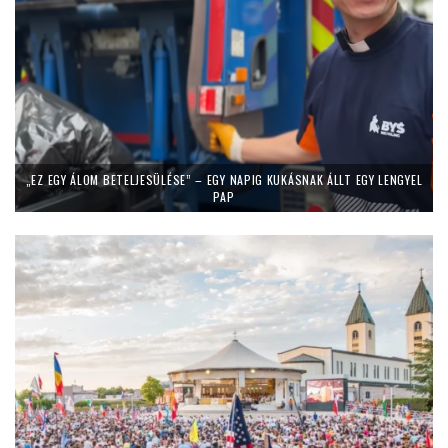
„EZ EGY ÁLOM BETELJESÜLÉSE” – EGY NAPIG KUKÁSNAK ÁLLT EGY LENGYEL
PAP