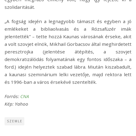
szolidaritását.
„A fogság idején a legnagyobb támaszt és egyben a jó
emlékeket a bibliaolvasás és a Rózsafüzér imák
jelentették” – tette hozzá Kaunas városának érseke, akit
a volt szovjet elnök, Mikhail Gorbacsov által meghirdetett
peresztrojka (jelentése átépítés, a szovjet
demokratizálódás folyamatának egy fontos időszaka – a
ford.) idején helyeztek szabad lábra. Miután kiszabadult,
a kaunasi szeminárium lelki vezetője, majd rektora lett
és 1996-ban a város érsekévé szentelték.
Forrás:
CNA
Kép: Yahoo
SZEMLE