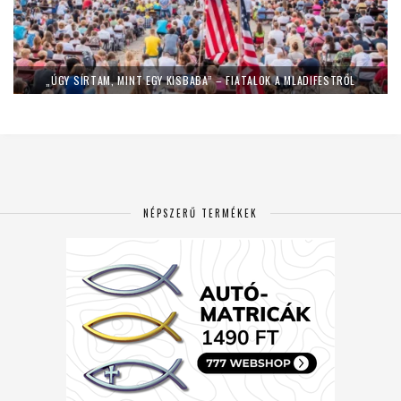
„ÚGY SÍRTAM, MINT EGY KISBABA” – FIATALOK A MLADIFESTRŐL
NÉPSZERŰ TERMÉKEK