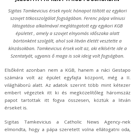
Sigitas Tamkevicius érsek nyolc hónapot töltött az egykori
szovjet titkosszolgálat fogságában. Ferenc pápa vilniusi
látogatása alkalmával meglátogatott egy egykori KGB
épületet , amely a szovjet elnyomás időszaka alatt
börtönként szolgált, ahol sok litván életét vesztette a
kínzásokban. Tamkevicius érsek volt az, aki elkísérte ide a
Szentatyát, ugyanis ő maga is sok ideig volt fogságban.
Elsőként azonban nem a KGB, hanem a náci Gestapo
számára volt az épület egyfajta központ, még a II.
világháború alatt. Az adatok szerint több mint kétezer
embert végeztek itt ki és megközelítőleg háromszáz
papot tartottak itt fogva összesen, köztük a litván
érseket is.
Sigitas Tamkevicius a Catholic News Agency-nek
elmondta, hogy a pápa szeretett volna ellátogatni oda,