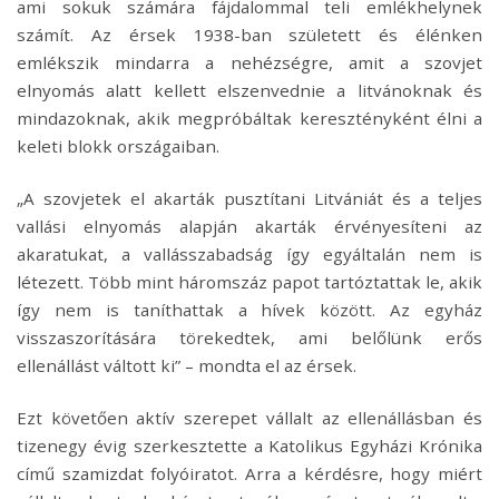
ami sokuk számára fájdalommal teli emlékhelynek
számít. Az érsek 1938-ban született és élénken
emlékszik mindarra a nehézségre, amit a szovjet
elnyomás alatt kellett elszenvednie a litvánoknak és
mindazoknak, akik megpróbáltak keresztényként élni a
keleti blokk országaiban.
„A szovjetek el akarták pusztítani Litvániát és a teljes
vallási elnyomás alapján akarták érvényesíteni az
akaratukat, a vallásszabadság így egyáltalán nem is
létezett. Több mint háromszáz papot tartóztattak le, akik
így nem is taníthattak a hívek között. Az egyház
visszaszorítására törekedtek, ami belőlünk erős
ellenállást váltott ki” – mondta el az érsek.
Ezt követően aktív szerepet vállalt az ellenállásban és
tizenegy évig szerkesztette a Katolikus Egyházi Krónika
című szamizdat folyóiratot. Arra a kérdésre, hogy miért