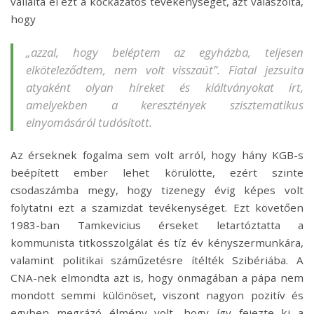
vállalta el ezt a kockázatos tevékenységet, azt válaszolta,
hogy
„azzal, hogy beléptem az egyházba, teljesen
elköteleződtem, nem volt visszaút”. Fiatal jezsuita
atyaként olyan híreket és kiáltványokat írt,
amelyekben a keresztények szisztematikus
elnyomásáról tudósított.
Az érseknek fogalma sem volt arról, hogy hány KGB-s
beépített ember lehet körülötte, ezért szinte
csodaszámba megy, hogy tizenegy évig képes volt
folytatni ezt a szamizdat tevékenységet. Ezt követően
1983-ban Tamkevicius érseket letartóztatta a
kommunista titkosszolgálat és tíz év kényszermunkára,
valamint politikai száműzetésre ítélték Szibériába. A
CNA-nek elmondta azt is, hogy önmagában a pápa nem
mondott semmi különöset, viszont nagyon pozitív és
egyben megrázó élmény volt, hogy így fejezte ki a