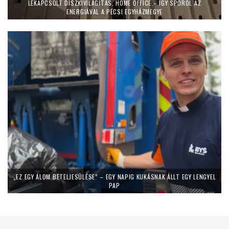
LEKAPCSOLT DÍSZKIVILÁGÍTÁS, HOME OFFICE – ÍGY SPÓROL AZ
ENERGIÁVAL A PÉCSI EGYHÁZMEGYE
„EZ EGY ÁLOM BETELJESÜLÉSE” – EGY NAPIG KUKÁSNAK ÁLLT EGY LENGYEL
PAP