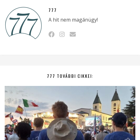
777
A hit nem magánügy!
777 TOVÁBBI CIKKEI: