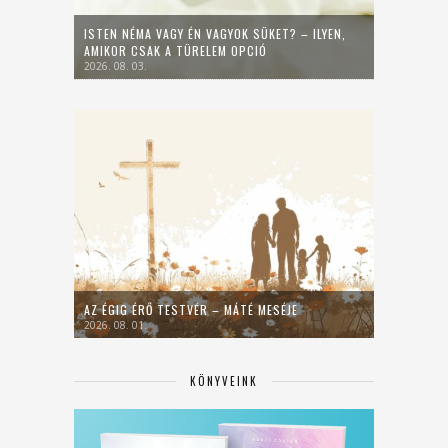
ISTEN NÉMA VAGY ÉN VAGYOK SÜKET? – ILYEN,
AMIKOR CSAK A TÜRELEM OPCIÓ
2026. 08. 03.
AZ ÉGIG ÉRŐ TESTVÉR – MÁTÉ MESÉJE
2026. 08. 01.
KÖNYVEINK