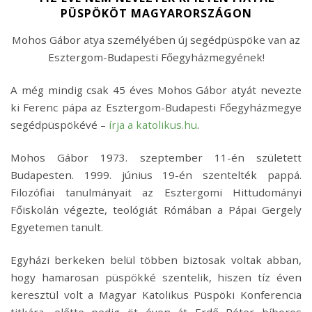
PÜSPÖKÖT MAGYARORSZÁGON
Mohos Gábor atya személyében új segédpüspöke van az
Esztergom-Budapesti Főegyházmegyének!
A még mindig csak 45 éves Mohos Gábor atyát nevezte
ki Ferenc pápa az Esztergom-Budapesti Főegyházmegye
segédpüspökévé –
írja a katolikus.hu
.
Mohos Gábor 1973. szeptember 11-én született
Budapesten. 1999. június 19-én szentelték pappá.
Filozófiai tanulmányait az Esztergomi Hittudományi
Főiskolán végezte, teológiát Rómában a Pápai Gergely
Egyetemen tanult.
Egyházi berkeken belül többen biztosak voltak abban,
hogy hamarosan püspökké szentelik, hiszen tíz éven
keresztül volt a Magyar Katolikus Püspöki Konferencia