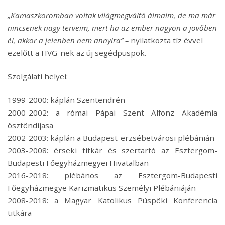
„Kamaszkoromban voltak világmegváltó álmaim, de ma már
nincsenek nagy terveim, mert ha az ember nagyon a jövőben
él, akkor a jelenben nem annyira” –
nyilatkozta tíz évvel
ezelőtt a HVG-nek az új segédpüspök.
Szolgálati helyei:
1999-2000: káplán Szentendrén
2000-2002: a római Pápai Szent Alfonz Akadémia
ösztöndíjasa
2002-2003: káplán a Budapest-erzsébetvárosi plébánián
2003-2008: érseki titkár és szertartó az Esztergom-
Budapesti Főegyházmegyei Hivatalban
2016-2018: plébános az Esztergom-Budapesti
Főegyházmegye Karizmatikus Személyi Plébániáján
2008-2018: a Magyar Katolikus Püspöki Konferencia
titkára