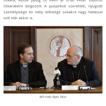
titkára, előtte pedig öt éven át Erdő Péter bíboros
titkáraként dolgozott. A püspökök szerették, nyugodt
személyisége és mély lelkisége sokakra nagy hatással
volt már akkor is.
MTI Fotó: Illyés Tibor