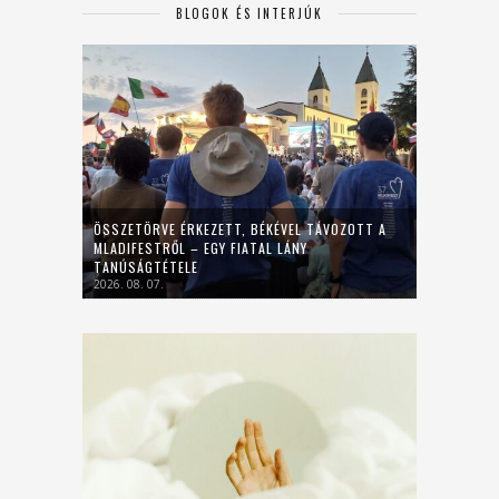
BLOGOK ÉS INTERJÚK
ÖSSZETÖRVE ÉRKEZETT, BÉKÉVEL TÁVOZOTT A
MLADIFESTRŐL – EGY FIATAL LÁNY
TANÚSÁGTÉTELE
2026. 08. 07.