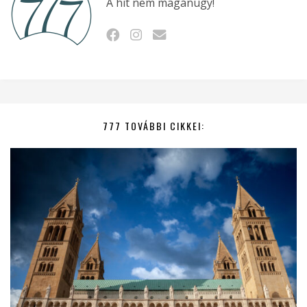
A hit nem magánügy!
777 TOVÁBBI CIKKEI: