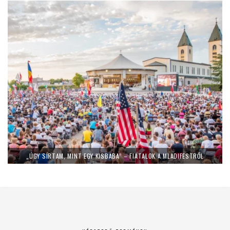
„ÚGY SÍRTAM, MINT EGY KISBABA” – FIATALOK A MLADIFESTRŐL