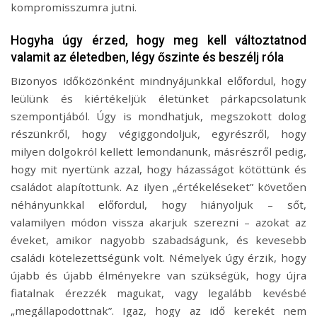
kompromisszumra jutni.
Hogyha úgy érzed, hogy meg kell változtatnod
valamit az életedben, légy őszinte és beszélj róla
Bizonyos időközönként mindnyájunkkal előfordul, hogy
leülünk és kiértékeljük életünket párkapcsolatunk
szempontjából. Úgy is mondhatjuk, megszokott dolog
részünkről, hogy végiggondoljuk, egyrészről, hogy
milyen dolgokról kellett lemondanunk, másrészről pedig,
hogy mit nyertünk azzal, hogy házasságot kötöttünk és
családot alapítottunk. Az ilyen „értékeléseket” követően
néhányunkkal előfordul, hogy hiányoljuk – sőt,
valamilyen módon vissza akarjuk szerezni – azokat az
éveket, amikor nagyobb szabadságunk, és kevesebb
családi kötelezettségünk volt. Némelyek úgy érzik, hogy
újabb és újabb élményekre van szükségük, hogy újra
fiatalnak érezzék magukat, vagy legalább kevésbé
„megállapodottnak”. Igaz, hogy az idő kerekét nem