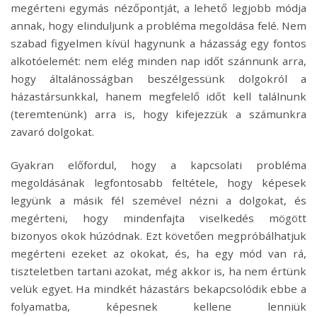
megérteni egymás nézőpontját, a lehető legjobb módja
annak, hogy elinduljunk a probléma megoldása felé. Nem
szabad figyelmen kívül hagynunk a házasság egy fontos
alkotóelemét: nem elég minden nap időt szánnunk arra,
hogy általánosságban beszélgessünk dolgokról a
házastársunkkal, hanem megfelelő időt kell találnunk
(teremtenünk) arra is, hogy kifejezzük a számunkra
zavaró dolgokat.
Gyakran előfordul, hogy a kapcsolati probléma
megoldásának legfontosabb feltétele, hogy képesek
legyünk a másik fél szemével nézni a dolgokat, és
megérteni, hogy mindenfajta viselkedés mögött
bizonyos okok húzódnak. Ezt követően megpróbálhatjuk
megérteni ezeket az okokat, és, ha egy mód van rá,
tiszteletben tartani azokat, még akkor is, ha nem értünk
velük egyet. Ha mindkét házastárs bekapcsolódik ebbe a
folyamatba, képesnek kellene lenniük