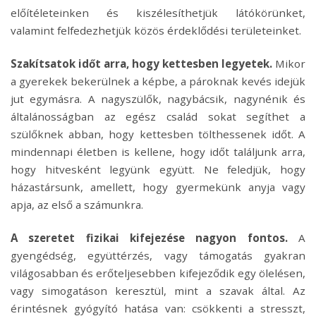
előítéleteinken és kiszélesíthetjük látókörünket,
valamint felfedezhetjük közös érdeklődési területeinket.
Szakítsatok időt arra, hogy kettesben legyetek.
Mikor
a gyerekek bekerülnek a képbe, a pároknak kevés idejük
jut egymásra. A nagyszülők, nagybácsik, nagynénik és
általánosságban az egész család sokat segíthet a
szülőknek abban, hogy kettesben tölthessenek időt. A
mindennapi életben is kellene, hogy időt találjunk arra,
hogy hitvesként legyünk együtt. Ne feledjük, hogy
házastársunk, amellett, hogy gyermekünk anyja vagy
apja, az első a számunkra.
A szeretet fizikai kifejezése nagyon fontos.
A
gyengédség, együttérzés, vagy támogatás gyakran
világosabban és erőteljesebben kifejeződik egy ölelésen,
vagy simogatáson keresztül, mint a szavak által. Az
érintésnek gyógyító hatása van: csökkenti a stresszt,