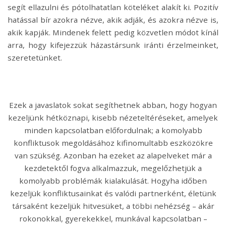
segít ellazulni és pótolhatatlan köteléket alakít ki. Pozitív
hatással bír azokra nézve, akik adják, és azokra nézve is,
akik kapják. Mindenek felett pedig közvetlen módot kínál
arra, hogy kifejezzük házastársunk iránti érzelmeinket,
szeretetünket.
Ezek a javaslatok sokat segíthetnek abban, hogy hogyan
kezeljünk hétköznapi, kisebb nézeteltéréseket, amelyek
minden kapcsolatban előfordulnak; a komolyabb
konfliktusok megoldásához kifinomultabb eszközökre
van szükség. Azonban ha ezeket az alapelveket már a
kezdetektől fogva alkalmazzuk, megelőzhetjük a
komolyabb problémák kialakulását. Hogyha időben
kezeljük konfliktusainkat és valódi partnerként, életünk
társaként kezeljük hitvesüket, a többi nehézség – akár
rokonokkal, gyerekekkel, munkával kapcsolatban –