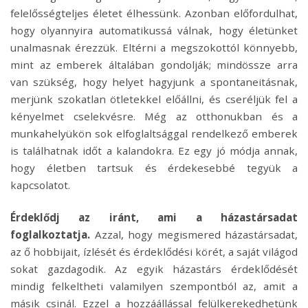
felelősségteljes életet élhessünk. Azonban előfordulhat,
hogy olyannyira automatikussá válnak, hogy életünket
unalmasnak érezzük. Eltérni a megszokottól könnyebb,
mint az emberek általában gondolják; mindössze arra
van szükség, hogy helyet hagyjunk a spontaneitásnak,
merjünk szokatlan ötletekkel előállni, és cseréljük fel a
kényelmet cselekvésre. Még az otthonukban és a
munkahelyükön sok elfoglaltsággal rendelkező emberek
is találhatnak időt a kalandokra. Ez egy jó módja annak,
hogy életben tartsuk és érdekesebbé tegyük a
kapcsolatot.
Érdeklődj az iránt, ami a házastársadat
foglalkoztatja.
Azzal, hogy megismered házastársadat,
az ő hobbijait, ízlését és érdeklődési körét, a saját világod
sokat gazdagodik. Az egyik házastárs érdeklődését
mindig felkeltheti valamilyen szempontból az, amit a
másik csinál. Ezzel a hozzáállással felülkerekedhetünk