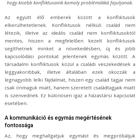
hogy kisebb konfliktusaink komoly problémákká fajuljanak.
Az együtt élő emberek között a konfliktusok
elkerülhetetlenek. Konfliktusok nélküli család nem
létezik, illetve az ideális család nem konfliktusoktól
mentes, hiszen a megfelelően kezelt konfliktusok
segíthetnek minket a növekedésben, új és jobb
kapcsolódási pontokat jelentenek egymás között. A
társadalmi konfliktusok közül a családi veszekedések a
leggyakoribbak, illetve általában ezek okozzák a
legnagyobb lelki fájdalmat, hiszen egy család tagjai nem
csak önmaguk miatt, hanem szeretett családtagjaik miatt
is szenvednek. Ez különösen igaz a házastársi kapcsolat
esetében.
A kommunikáció és egymás megértésének
fontossága
Az, hogy meghallgatjuk egymást és megpróbáljuk