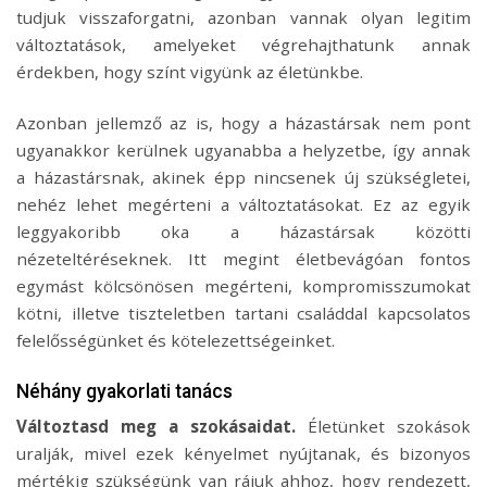
tudjuk visszaforgatni, azonban vannak olyan legitim
változtatások, amelyeket végrehajthatunk annak
érdekben, hogy színt vigyünk az életünkbe.
Azonban jellemző az is, hogy a házastársak nem pont
ugyanakkor kerülnek ugyanabba a helyzetbe, így annak
a házastársnak, akinek épp nincsenek új szükségletei,
nehéz lehet megérteni a változtatásokat. Ez az egyik
leggyakoribb oka a házastársak közötti
nézeteltéréseknek. Itt megint életbevágóan fontos
egymást kölcsönösen megérteni, kompromisszumokat
kötni, illetve tiszteletben tartani családdal kapcsolatos
felelősségünket és kötelezettségeinket.
Néhány gyakorlati tanács
Változtasd meg a szokásaidat.
Életünket szokások
uralják, mivel ezek kényelmet nyújtanak, és bizonyos
mértékig szükségünk van rájuk ahhoz, hogy rendezett,