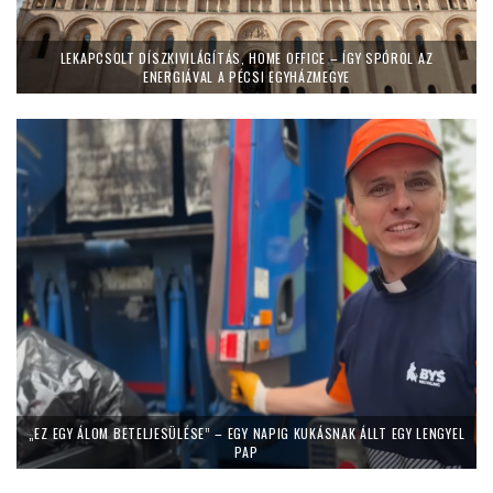
LEKAPCSOLT DÍSZKIVILÁGÍTÁS, HOME OFFICE – ÍGY SPÓROL AZ
ENERGIÁVAL A PÉCSI EGYHÁZMEGYE
„EZ EGY ÁLOM BETELJESÜLÉSE” – EGY NAPIG KUKÁSNAK ÁLLT EGY LENGYEL
PAP