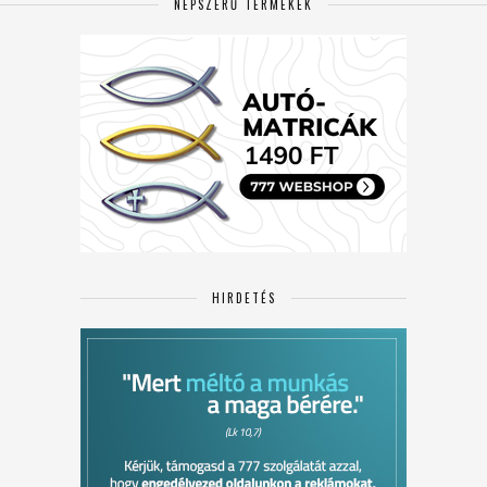
NÉPSZERŰ TERMÉKEK
HIRDETÉS