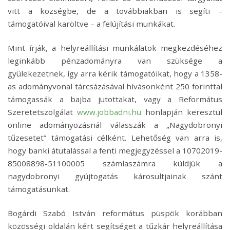
vitt a községbe, de a továbbiakban is segíti –
támogatóival karöltve – a felújítási munkákat.
Mint írják, a helyreállítási munkálatok megkezdéséhez
leginkább pénzadományra van szüksége a
gyülekezetnek, így arra kérik támogatóikat, hogy a 1358-
as adományvonal tárcsázásával hívásonként 250 forinttal
támogassák a bajba jutottakat, vagy a Református
Szeretetszolgálat
www.jobbadni.hu
honlapján keresztül
online adományozásnál válasszák a „Nagydobronyi
tűzesetet” támogatási célként. Lehetőség van arra is,
hogy banki átutalással a fenti megjegyzéssel a 10702019-
85008898-51100005 számlaszámra küldjük a
nagydobronyi gyújtogatás károsultjainak szánt
támogatásunkat.
Bogárdi Szabó István református püspök korábban
közösségi oldalán kért segítséget a tűzkár helyreállítása