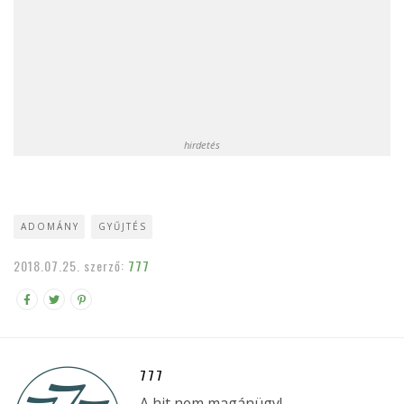
hirdetés
ADOMÁNY
GYŰJTÉS
2018.07.25.
szerző:
777
777
A hit nem magánügy!