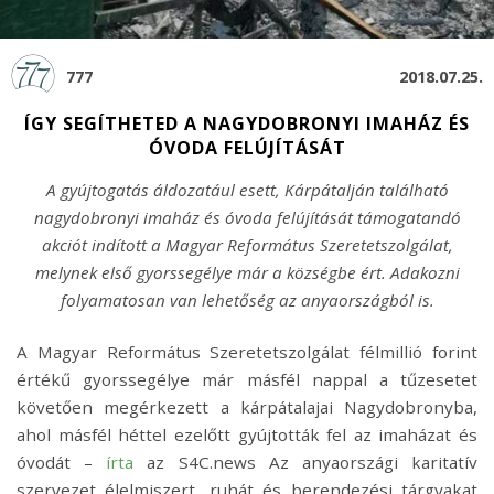
777
2018.07.25.
ÍGY SEGÍTHETED A NAGYDOBRONYI IMAHÁZ ÉS
ÓVODA FELÚJÍTÁSÁT
A gyújtogatás áldozatául esett, Kárpátalján található
nagydobronyi imaház és óvoda felújítását támogatandó
akciót indított a Magyar Református Szeretetszolgálat,
melynek első gyorssegélye már a községbe ért. Adakozni
folyamatosan van lehetőség az anyaországból is.
A Magyar Református Szeretetszolgálat félmillió forint
értékű gyorssegélye már másfél nappal a tűzesetet
követően megérkezett a kárpátalajai Nagydobronyba,
ahol másfél héttel ezelőtt gyújtották fel az imaházat és
óvodát –
írta
az S4C.news Az anyaországi karitatív
szervezet élelmiszert, ruhát és berendezési tárgyakat