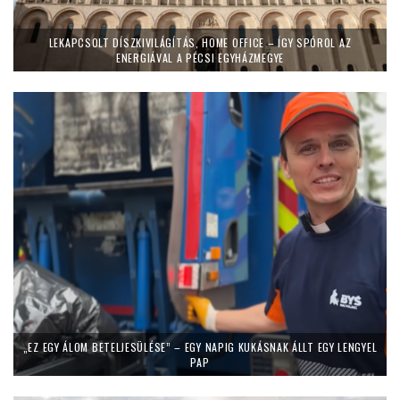
LEKAPCSOLT DÍSZKIVILÁGÍTÁS, HOME OFFICE – ÍGY SPÓROL AZ
ENERGIÁVAL A PÉCSI EGYHÁZMEGYE
„EZ EGY ÁLOM BETELJESÜLÉSE” – EGY NAPIG KUKÁSNAK ÁLLT EGY LENGYEL
PAP