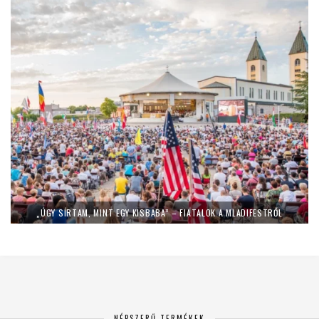
„ÚGY SÍRTAM, MINT EGY KISBABA” – FIATALOK A MLADIFESTRŐL
NÉPSZERŰ TERMÉKEK