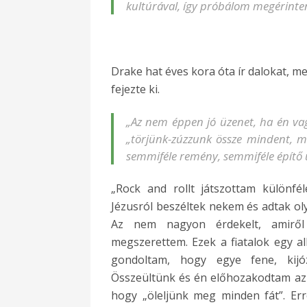
kultúrával, így próbálom megérinte
Drake hat éves kora óta ír dalokat, me
fejezte ki.
„Az nem éppen jó üzenet, ha én va
„törjünk-zúzzunk össze mindent, me
semmiféle remény, semmiféle építő ü
„Rock and rollt játszottam különfél
Jézusról beszéltek nekem és adtak ol
Az nem nagyon érdekelt, amiről
megszerettem. Ezek a fiatalok egy a
gondoltam, hogy egye fene, kijó
Összeültünk és én előhozakodtam az é
hogy „öleljünk meg minden fát”. Erre