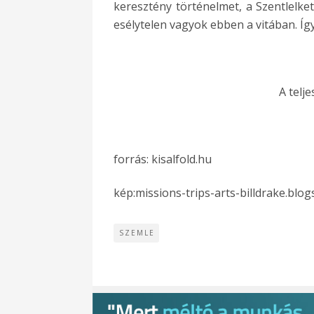
keresztény történelmet, a Szentlelke
esélytelen vagyok ebben a vitában. Íg
A telje
forrás: kisalfold.hu
kép:missions-trips-arts-billdrake.blo
SZEMLE