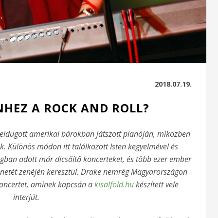
2018.07.19.
NHEZ A ROCK AND ROLL?
 eldugott amerikai bárokban játszott pianóján, miközben
ek. Különös módon itt találkozott Isten kegyelmével és
ágban adott már dicsőítő koncerteket, és több ezer ember
zenetét zenéjén keresztül. Drake nemrég Magyarországon
 koncertet, aminek kapcsán a
kisalfold.hu
készített vele
interjút.