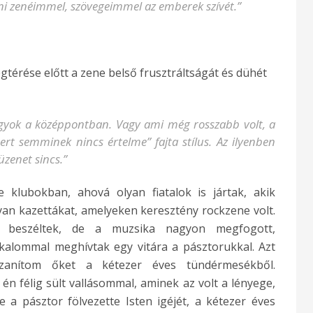
ni zenéimmel, szövegeimmel az emberek szívét.”
gtérése előtt a zene belső frusztráltságát és dühét
gyok a középpontban. Vagy ami még rosszabb volt, a
rt semminek nincs értelme” fajta stílus. Az ilyenben
zenet sincs.”
e klubokban, ahová olyan fiatalok is jártak, akik
yan kazettákat, amelyeken keresztény rockzene volt.
 beszéltek, de a muzsika nagyon megfogott,
lkalommal meghívtak egy vitára a pásztorukkal. Azt
zanítom őket a kétezer éves tündérmesékből.
n félig sült vallásommal, aminek az volt a lényege,
 a pásztor fölvezette Isten igéjét, a kétezer éves