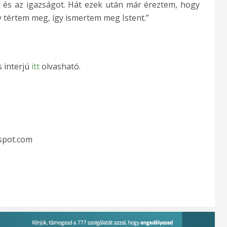
t és az igazságot. Hát ezek után már éreztem, hogy
y tértem meg, így ismertem meg Istent.”
s interjú
itt
olvasható.
gspot.com