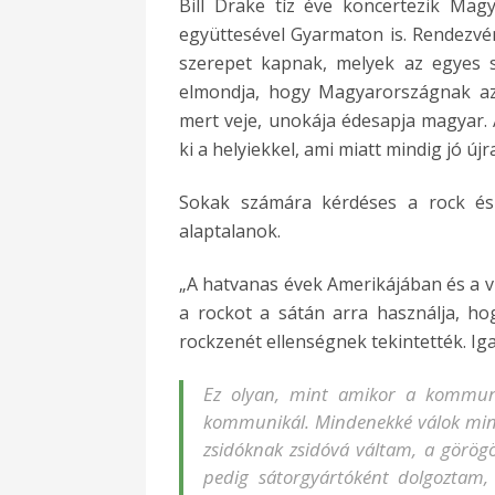
Bill Drake tíz éve koncertezik Mag
együttesével Gyarmaton is. Rendezvén
szerepet kapnak, melyek az egyes 
elmondja, hogy Magyarországnak azé
mert veje, unokája édesapja magyar. 
ki a helyiekkel, ami miatt mindig jó ú
Sokak számára kérdéses a rock és I
alaptalanok.
„A hatvanas évek Amerikájában és a vi
a rockot a sátán arra használja, hog
rockzenét ellenségnek tekintették. Iga
Ez olyan, mint amikor a kommunik
kommunikál. Mindenekké válok min
zsidóknak zsidóvá váltam, a görögö
pedig sátorgyártóként dolgoztam,