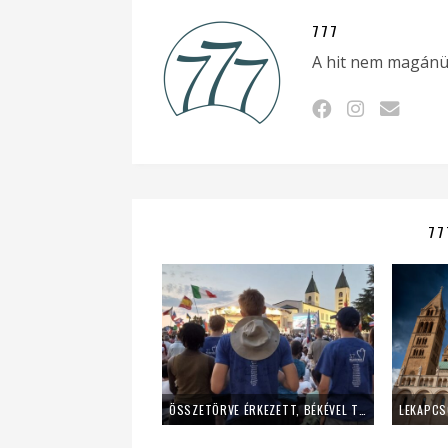
777
A hit nem magánü
77
ÖSSZETÖRVE ÉRKEZETT, BÉKÉVEL TÁVOZOTT A MLADIFESTRŐL – EGY FIATAL LÁNY TANÚSÁGTÉTELE