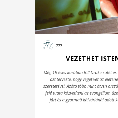
777
VEZETHET ISTE
Még 19 éves korában Bill Drake sötét és
azt tervezte, hogy véget vet az életén
szeretetével. Azóta több mint ötven orsz
felé tudta közvetíteni az evangélium ü
járt és a gyarmati kálváriánál adott