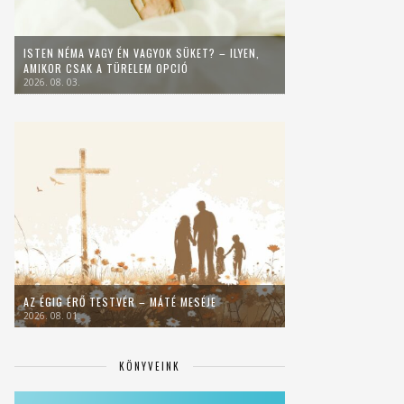
ISTEN NÉMA VAGY ÉN VAGYOK SÜKET? – ILYEN,
AMIKOR CSAK A TÜRELEM OPCIÓ
2026. 08. 03.
AZ ÉGIG ÉRŐ TESTVÉR – MÁTÉ MESÉJE
2026. 08. 01.
KÖNYVEINK