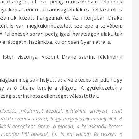
yarországon, öt éve pedig rendszeresen fellépnek
yeiken a zenén túl tanúságtételek és példázatok is
számok között hangzanak el. Az interjúban Drake
rt is van megkülönböztetett szerepe a szívében,
A fellépések során pedig igazi barátságok alakultak
jra ellátogatni hazánkba, különösen Gyarmatra is.
sten viszonya, viszont Drake szerint félelmeink
lágban még sok helyütt az a vélekedés terjedt, hogy
y az ő útjaira terelje a világot. A gyülekezetek a
zság szerint rossz ellenséget választottak.
ációs médiumot kezdjük kritizálni, ahelyett, amit
denki számára azért, hogy megnyerjek némelyeket. A
knél görögként éltem, a piacon, a kereskedők között
 mondja Pál apostol. Én is ezt vallom és teszem a