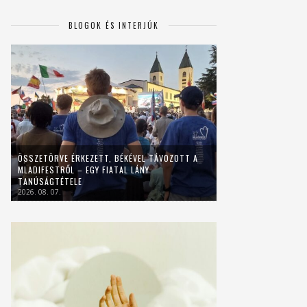
BLOGOK ÉS INTERJÚK
ÖSSZETÖRVE ÉRKEZETT, BÉKÉVEL TÁVOZOTT A
MLADIFESTRŐL – EGY FIATAL LÁNY
TANÚSÁGTÉTELE
2026. 08. 07.