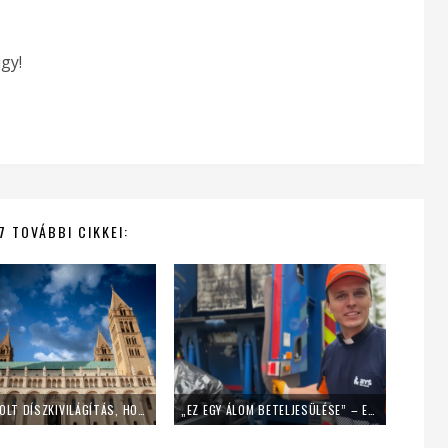
gy!
7 TOVÁBBI CIKKEI:
LEKAPCSOLT DÍSZKIVILÁGÍTÁS, HOME OFFICE – ÍGY SPÓROL AZ ENERGIÁVAL A PÉCSI EGYHÁZMEGYE
„EZ EGY ÁLOM BETELJESÜLÉSE” – EGY NAPIG KUKÁSNAK ÁLLT EGY LENGYEL PAP