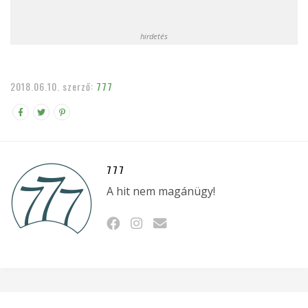
hirdetés
2018.06.10.
szerző:
777
777
A hit nem magánügy!