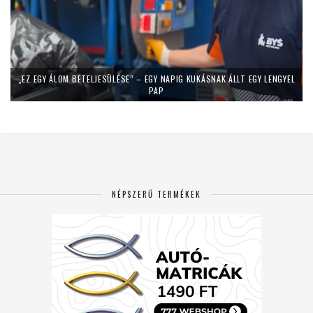
„EZ EGY ÁLOM BETELJESÜLÉSE” – EGY NAPIG KUKÁSNAK ÁLLT EGY LENGYEL
PAP
NÉPSZERŰ TERMÉKEK