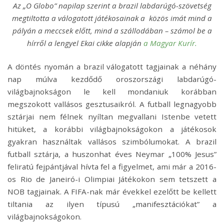
Az „O Globo” napilap szerint a brazil labdarúgó-szövetség
megtiltotta a válogatott játékosainak a közös imát mind a
pályán a meccsek előtt, mind a szállodában – számol be a
hírről a lengyel Ekai cikke alapján
a Magyar Kurír.
A döntés nyomán a brazil válogatott tagjainak a néhány
nap múlva kezdődő oroszországi labdarúgó-
világbajnokságon le kell mondaniuk korábban
megszokott vallásos gesztusaikról. A futball legnagyobb
sztárjai nem félnek nyíltan megvallani Istenbe vetett
hitüket, a korábbi világbajnokságokon a játékosok
gyakran használtak vallásos szimbólumokat. A brazil
futball sztárja, a huszonhat éves Neymar „100% Jesus”
feliratú fejpántjával hívta fel a figyelmet, ami már a 2016-
os Rio de Janeiró-i Olimpiai Játékokon sem tetszett a
NOB tagjainak. A FIFA-nak már évekkel ezelőtt be kellett
tiltania az ilyen típusú „manifesztációkat” a
világbajnokságokon.