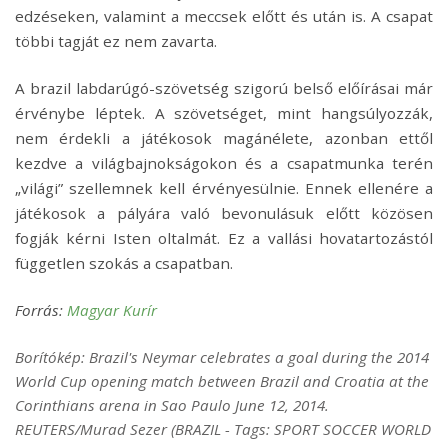
edzéseken, valamint a meccsek előtt és után is. A csapat
többi tagját ez nem zavarta.
A brazil labdarúgó-szövetség szigorú belső előírásai már
érvénybe léptek. A szövetséget, mint hangsúlyozzák,
nem érdekli a játékosok magánélete, azonban ettől
kezdve a világbajnokságokon és a csapatmunka terén
„világi” szellemnek kell érvényesülnie. Ennek ellenére a
játékosok a pályára való bevonulásuk előtt közösen
fogják kérni Isten oltalmát. Ez a vallási hovatartozástól
független szokás a csapatban.
Forrás:
Magyar Kurír
Borítókép: Brazil's Neymar celebrates a goal during the 2014
World Cup opening match between Brazil and Croatia at the
Corinthians arena in Sao Paulo June 12, 2014.
REUTERS/Murad Sezer (BRAZIL - Tags: SPORT SOCCER WORLD