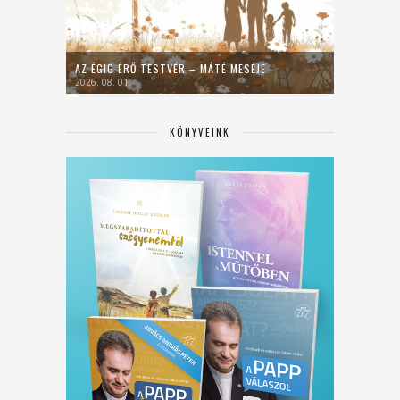
AZ ÉGIG ÉRŐ TESTVÉR – MÁTÉ MESÉJE
2026. 08. 01.
KÖNYVEINK