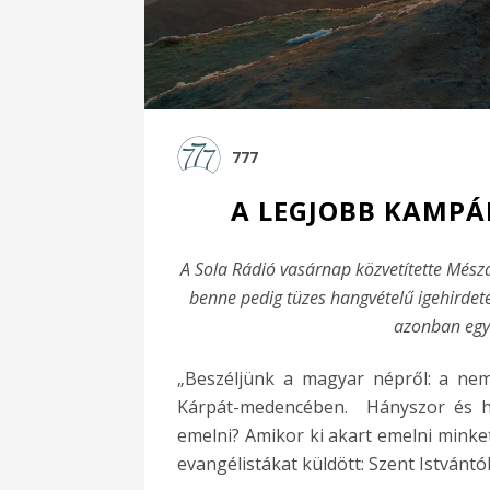
777
A LEGJOBB KAMPÁ
A Sola Rádió vasárnap közvetítette Mészár
benne pedig tüzes hangvételű igehirdeté
azonban egy 
„Beszéljünk a magyar népről: a nemz
Kárpát-medencében. Hányszor és h
emelni? Amikor ki akart emelni minke
evangélistákat küldött: Szent Istvántó