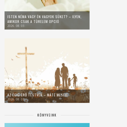
ISTEN NÉMA VAGY ÉN VAGYOK SÜKET? – ILYEN,
AMIKOR CSAK A TÜRELEM OPCIÓ
2026. 08. 03.
AZ ÉGIG ÉRŐ TESTVÉR – MÁTÉ MESÉJE
2026. 08. 01.
KÖNYVEINK