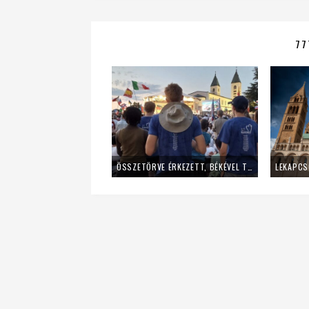
77
ÖSSZETÖRVE ÉRKEZETT, BÉKÉVEL TÁVOZOTT A MLADIFESTRŐL – EGY FIATAL LÁNY TANÚSÁGTÉTELE