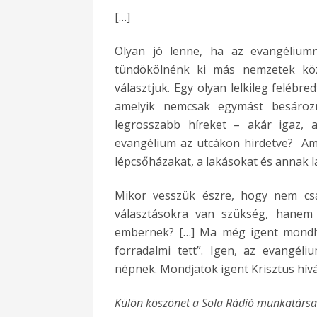
[…]
Olyan jó lenne, ha az evangélium
tündökölnénk ki más nemzetek köz
választjuk. Egy olyan lelkileg felébr
amelyik nemcsak egymást besározn
legrosszabb híreket – akár igaz,
evangélium az utcákon hirdetve? Ami
lépcsőházakat, a lakásokat és annak la
Mikor vesszük észre, hogy nem csa
választásokra van szükség, hanem 
embernek? […] Ma még igent mondh
forradalmi tett”. Igen, az evangél
népnek. Mondjatok igent Krisztus hív
Külön köszönet a Sola Rádió munkatársa