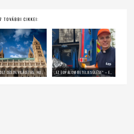
7 TOVÁBBI CIKKEI:
LEKAPCSOLT DÍSZKIVILÁGÍTÁS, HOME OFFICE – ÍGY SPÓROL AZ ENERGIÁVAL A PÉCSI EGYHÁZMEGYE
„EZ EGY ÁLOM BETELJESÜLÉSE” – EGY NAPIG KUKÁSNAK ÁLLT EGY LENGYEL PAP