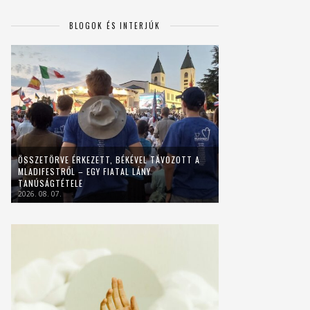
BLOGOK ÉS INTERJÚK
ÖSSZETÖRVE ÉRKEZETT, BÉKÉVEL TÁVOZOTT A
MLADIFESTRŐL – EGY FIATAL LÁNY
TANÚSÁGTÉTELE
2026. 08. 07.