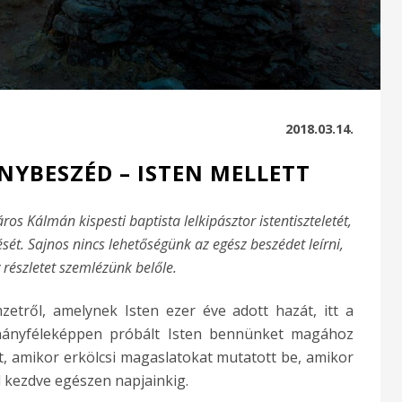
2018.03.14.
NYBESZÉD – ISTEN MELLETT
os Kálmán kispesti baptista lelkipásztor istentiszteletét,
sét. Sajnos nincs lehetőségünk az egész beszédet leírni,
részletet szemlézünk belőle.
etről, amelynek Isten ezer éve adott hazát, itt a
ányféleképpen próbált Isten bennünket magához
t, amikor erkölcsi magaslatokat mutatott be, amikor
l kezdve egészen napjainkig.