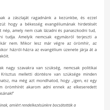
nak a zászlaját ragadnánk a kezünkbe, és ezzel
ül: hogy a békesség evangéliumának hirdetését
edt nép, amely nem csak lázadni és panaszkodni tud,
i tudja. Amelyik nemcsak egymásról terjeszti a
 akár nem. Mikor lesz már végre az örömhír, az
kor házról-házra az evangélium üzenete járja át a
kóit.
k nagy szavakra van szükség, nemcsak politikai
Krisztus melletti döntésre van szüksége minden
atsz, ma még azt mondhatod, hogy „igen, ez egy
ium örömhírét akarom adni ennek az elkeseredett
ásának!”
inak, amiért rendelkezésünkre bocsátották a