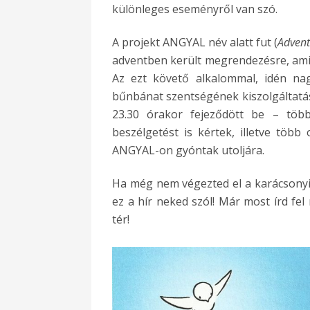
különleges eseményről van szó.
A projekt ANGYAL név alatt fut (
Advent
adventben került megrendezésre, amiko
Az ezt követő alkalommal, idén nag
bűnbánat szentségének kiszolgáltatásá
23.30 órakor fejeződött be – több 
beszélgetést is kértek, illetve több 
ANGYAL-on gyóntak utoljára.
Ha még nem végezted el a karácsonyi 
ez a hír neked szól! Már most írd fel
tér!