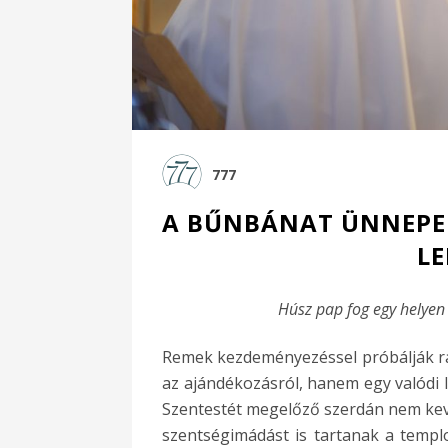
777
A BŰNBÁNAT ÜNNEPE 
LE
Húsz pap fog egy helyen
Remek kezdeményezéssel próbálják rá
az ajándékozásról, hanem egy valódi l
Szentestét megelőző szerdán nem kev
szentségimádást is tartanak a temp