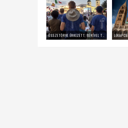
ÖSSZETÖRVE ÉRKEZETT, BÉKÉVEL TÁVOZOTT A MLADIFESTRŐL – EGY FIATAL LÁNY TANÚSÁGTÉTELE