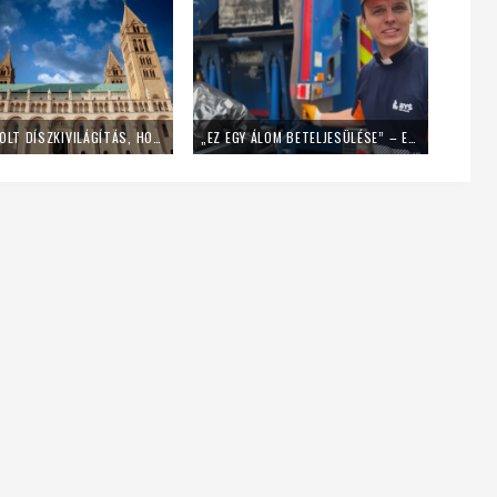
LEKAPCSOLT DÍSZKIVILÁGÍTÁS, HOME OFFICE – ÍGY SPÓROL AZ ENERGIÁVAL A PÉCSI EGYHÁZMEGYE
„EZ EGY ÁLOM BETELJESÜLÉSE” – EGY NAPIG KUKÁSNAK ÁLLT EGY LENGYEL PAP