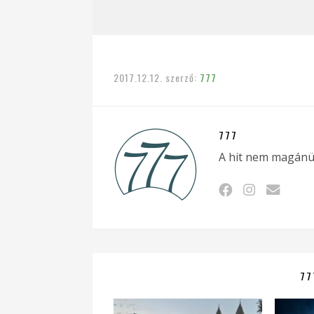
2017.12.12.
szerző:
777
777
A hit nem magánü
77