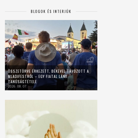
BLOGOK ÉS INTERJÚK
ÖSSZETÖRVE ÉRKEZETT, BÉKÉVEL TÁVOZOTT A
MLADIFESTRŐL – EGY FIATAL LÁNY
TANÚSÁGTÉTELE
2026. 08. 07.