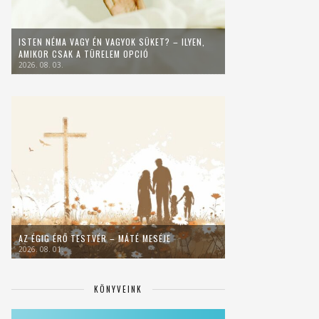
ISTEN NÉMA VAGY ÉN VAGYOK SÜKET? – ILYEN,
AMIKOR CSAK A TÜRELEM OPCIÓ
2026. 08. 03.
AZ ÉGIG ÉRŐ TESTVÉR – MÁTÉ MESÉJE
2026. 08. 01.
KÖNYVEINK