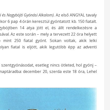
i és Nagyböjti Gyónási Alkalom).
Az első ANGYAL tavaly
r 6 pap 4 órán keresztül gyóntatott kb. 150 fiatalt.
yböjtben 14 atya jött el, és állt rendelkezésre a
val. Az este során – mely a tervezett 22 óra helyett
mint 250 fiatal gyónt. Sokan voltak, akik lelki
olyan fiatal is eljött, akik legutóbb épp az adventi
szentgyónásodat, esetleg nincs ötleted, hol gyónj –
 naptáradba: december 20, szerda este 18 óra, Lehel