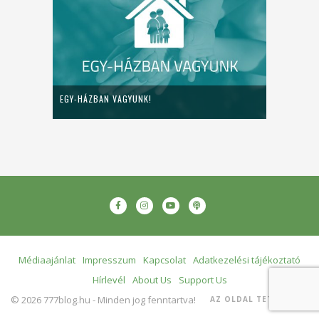
EGY-HÁZBAN VAGYUNK!
Médiaajánlat
Impresszum
Kapcsolat
Adatkezelési tájékoztató
Hírlevél
About Us
Support Us
© 2026 777blog.hu - Minden jog fenntartva!
AZ OLDAL TETEJÉRE