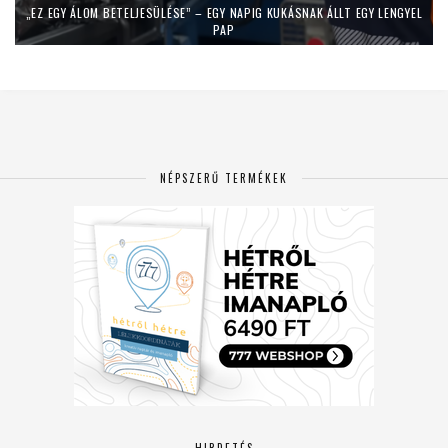
„EZ EGY ÁLOM BETELJESÜLÉSE” – EGY NAPIG KUKÁSNAK ÁLLT EGY LENGYEL
PAP
NÉPSZERŰ TERMÉKEK
HIRDETÉS