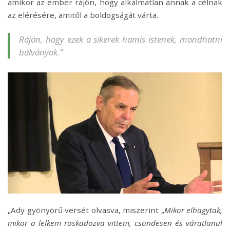
amikor az ember rájön, hogy alkalmatlan annak a célnak
az elérésére, amitől a boldogságát várta.
Rájön, hogy ezek a sikerek hamis istenek, mondhatni
bálványok.”
„Ady gyönyörű versét olvasva, miszerint „
Mikor elhagytak,
mikor a lelkem roskadozva vittem, csöndesen és váratlanul