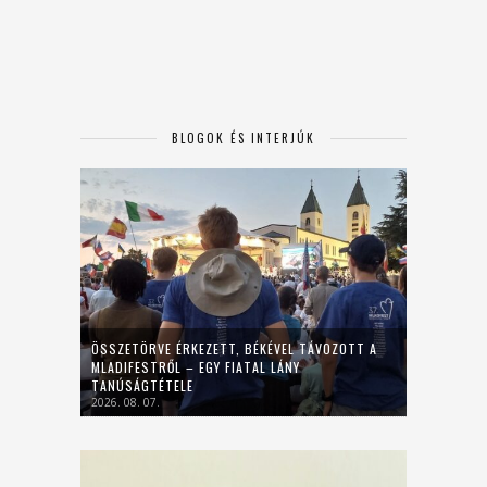
BLOGOK ÉS INTERJÚK
ÖSSZETÖRVE ÉRKEZETT, BÉKÉVEL TÁVOZOTT A
MLADIFESTRŐL – EGY FIATAL LÁNY
TANÚSÁGTÉTELE
2026. 08. 07.