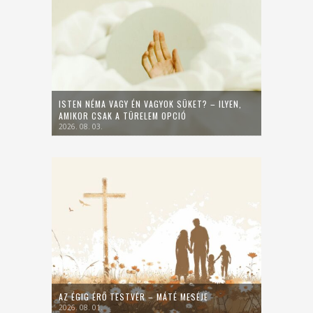
ISTEN NÉMA VAGY ÉN VAGYOK SÜKET? – ILYEN,
AMIKOR CSAK A TÜRELEM OPCIÓ
2026. 08. 03.
AZ ÉGIG ÉRŐ TESTVÉR – MÁTÉ MESÉJE
2026. 08. 01.