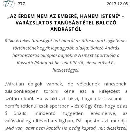
777
2017.12.05.
„AZ ÉRDEM NEM AZ EMBERÉ, HANEM ISTENÉ” –
VARÁZSLATOS TANÚSÁGTÉTEL BALCZÓ
ANDRÁSTÓL
Ritka értékes tanúságot tett hitéről az öttusasport egyetemes
történetének egyik legnagyobb alakja: Balczó András
háromszoros olimpiai bajnok, a Nemzet Sportolója a
Kossuth Rádiónak beszélt hitéről, elemi erővel és
hitelességgel.
„Váratlan dolgok vannak, de véletlenek nincsenek,
tulajdonképpen törölni kéne ezt a kifejezést a
szótárunkból. Ha valaki azt hiszi, hogy elért valamit –
nem feltétlenül csak sportban – és ő úgy érzi, hogy ez az
ő önálló, mindentől független eredménye, az
valószínűleg eltéved a világban. Pál apostol azt mondja:
„
Mid van, amit nem kaptál? Ha pedig kaptad, mit dicsekszel,