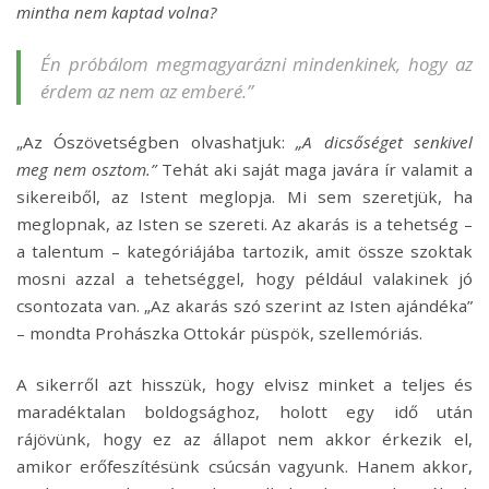
mintha nem kaptad volna?
Én próbálom megmagyarázni mindenkinek, hogy az
érdem az nem az emberé.”
„Az Ószövetségben olvashatjuk:
„A dicsőséget senkivel
meg nem osztom.”
Tehát aki saját maga javára ír valamit a
sikereiből, az Istent meglopja. Mi sem szeretjük, ha
meglopnak, az Isten se szereti. Az akarás is a tehetség –
a talentum – kategóriájába tartozik, amit össze szoktak
mosni azzal a tehetséggel, hogy például valakinek jó
csontozata van. „Az akarás szó szerint az Isten ajándéka”
– mondta Prohászka Ottokár püspök, szellemóriás.
A sikerről azt hisszük, hogy elvisz minket a teljes és
maradéktalan boldogsághoz, holott egy idő után
rájövünk, hogy ez az állapot nem akkor érkezik el,
amikor erőfeszítésünk csúcsán vagyunk. Hanem akkor,