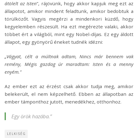
átölelt az Isten
”, rájövünk, hogy akkor kapjuk meg ezt az
állapotot, amikor mindent feladtunk, amikor bedobtuk a
törülközőt. Vagyis megérzi a mindenkori küzdő, hogy
kegyelemben részesült. Ha ezt megérezte valaki, akkor
többet ért a világból, mint egy Nobel-díjas. Ez egy áldott
állapot, egy gyönyörű éneket tudnék idézni:
„Vágyat, célt a múltnak adtam, Nincs már bennem vak
remény, Mégis gazdag úr maradtam: Isten és a menny
enyém.”
Az ember ezt az érzést csak akkor tudja meg, amikor
belekerült, el nem képzelhető. Ebben az állapotban az
ember támponthoz jutott, menedékhez, otthonhoz.
Egy örök hazába.”
LELKISÉG