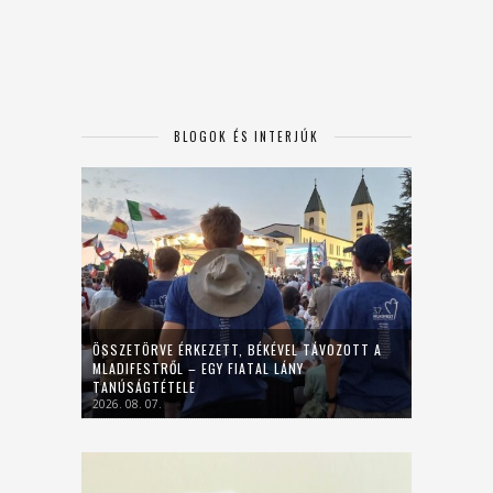
BLOGOK ÉS INTERJÚK
ÖSSZETÖRVE ÉRKEZETT, BÉKÉVEL TÁVOZOTT A
MLADIFESTRŐL – EGY FIATAL LÁNY
TANÚSÁGTÉTELE
2026. 08. 07.