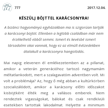
777
2017.12.04.
KÉSZÜLJ BÖJTTEL KARÁCSONYRA!
A bizánci hagyományú egyházakban ma is szigorúan tartják
a karácsonyi böjtöt. Ellenben a legtöbb családban már nem
érzékelhető ebből semmi. Ismert és kevésbé ismert
társadalmi okai vannak, hogy ez az elmúlt évtizedekben
átalakult a karácsonyra hangolódás.
Mai napig elevenen él emlékezetemben az a pillanat,
amikor a veterán generációhoz tartozó nagymamám
méltatlankodott, mert a szalagavatóm adventben volt. Mi
volt a problémája? Az, hogy ő még abban a kultúrkörben
szocializálódott, amikor a karácsony előtti időszakot
kisböjtként élték meg a vallásos emberek. Nem
rendeztek vigasságokat, bálokat és csak rendkívüli
esetekben tartottak lakodalmat. Helyette a minimum