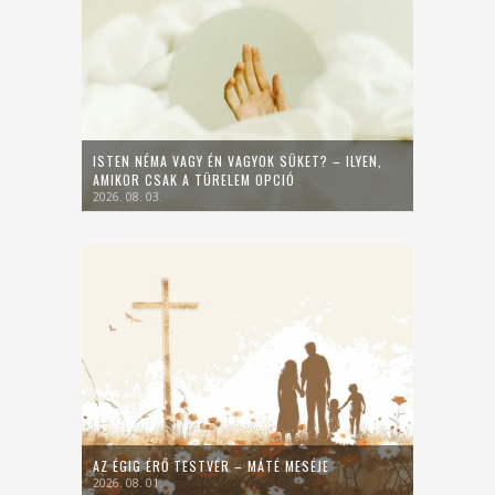
ISTEN NÉMA VAGY ÉN VAGYOK SÜKET? – ILYEN,
AMIKOR CSAK A TÜRELEM OPCIÓ
2026. 08. 03.
AZ ÉGIG ÉRŐ TESTVÉR – MÁTÉ MESÉJE
2026. 08. 01.