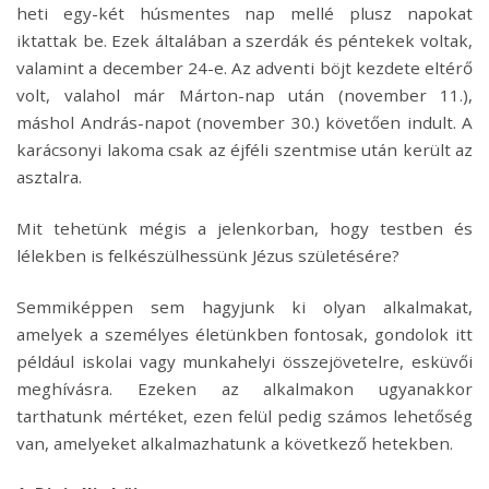
heti egy-két húsmentes nap mellé plusz napokat
iktattak be. Ezek általában a szerdák és péntekek voltak,
valamint a december 24-e. Az adventi böjt kezdete eltérő
volt, valahol már Márton-nap után (november 11.),
máshol András-napot (november 30.) követően indult. A
karácsonyi lakoma csak az éjféli szentmise után került az
asztalra.
Mit tehetünk mégis a jelenkorban, hogy testben és
lélekben is felkészülhessünk Jézus születésére?
Semmiképpen sem hagyjunk ki olyan alkalmakat,
amelyek a személyes életünkben fontosak, gondolok itt
például iskolai vagy munkahelyi összejövetelre, esküvői
meghívásra. Ezeken az alkalmakon ugyanakkor
tarthatunk mértéket, ezen felül pedig számos lehetőség
van, amelyeket alkalmazhatunk a következő hetekben.