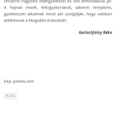
részéről nagyobb odafigyeléssel és sok lemondással jár.
A hajnali misék, lelkigyakorlatok, adventi templomi,
gyülekezeti alkalmak mind azt szolgálják, hogy valóban
átélhessük a Megváltó érkezését.
Gerlachfalvy Réka
kép: pexels.com
BLOG