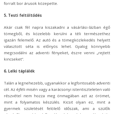
forralt bor árusok közepette.
5. Testi feltöltődés
Akár csak fél napra kiszakadni a vásárlási-lázban égő
tömegből, és közelebb kerülni a téli természethez
igazán felemelő. Az autó és a tömegközlekedés helyett
választott séta is előnyös lehet. Gyalog könnyebb
megcsodálni az adventi fényeket, észre venni „rejtett
kincseket”.
6. Lelki táplálék
Talán a legnehezebb, ugyanakkor a legfontosabb adventi
cél. Az éjféli misén vagy a karácsonyi istentiszteleten való
részvétel nem hozza meg önmagában azt az örömet,
mint a folyamatos készülés. Kicsit olyan ez, mint a
gyermek születését felölelő időszak, ami a szülők