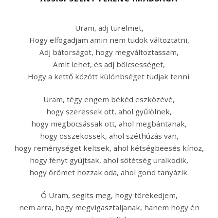
Uram, adj türelmet,
Hogy elfogadjam amin nem tudok változtatni,
Adj bátorságot, hogy megváltoztassam,
Amit lehet, és adj bölcsességet,
Hogy a kettő között különbséget tudjak tenni.
Uram, tégy engem békéd eszközévé,
hogy szeressek ott, ahol gyűlölnek,
hogy megbocsássak ott, ahol megbántanak,
hogy összekössek, ahol széthúzás van,
hogy reménységet keltsek, ahol kétségbeesés kínoz,
hogy fényt gyújtsak, ahol sötétség uralkodik,
hogy örömet hozzak oda, ahol gond tanyázik.
Ó Uram, segíts meg, hogy törekedjem,
nem arra, hogy megvigasztaljanak, hanem hogy én