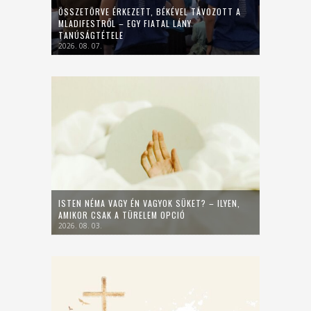
ÖSSZETÖRVE ÉRKEZETT, BÉKÉVEL TÁVOZOTT A
MLADIFESTRŐL – EGY FIATAL LÁNY
TANÚSÁGTÉTELE
2026. 08. 07.
ISTEN NÉMA VAGY ÉN VAGYOK SÜKET? – ILYEN,
AMIKOR CSAK A TÜRELEM OPCIÓ
2026. 08. 03.