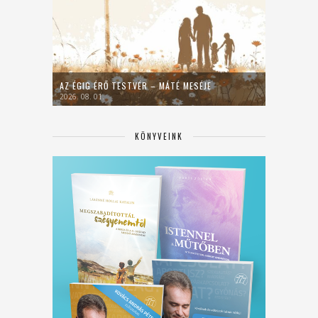
AZ ÉGIG ÉRŐ TESTVÉR – MÁTÉ MESÉJE
2026. 08. 01.
KÖNYVEINK