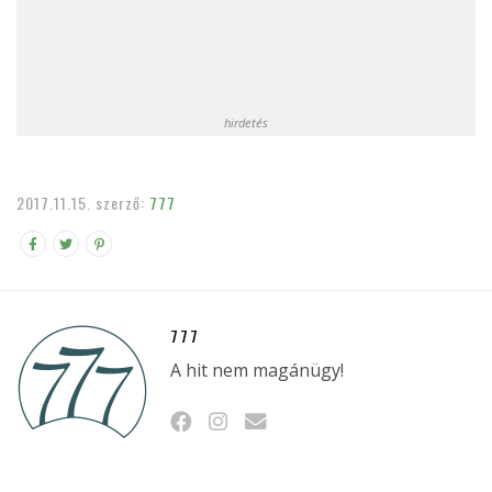
hirdetés
2017.11.15.
szerző:
777
777
A hit nem magánügy!