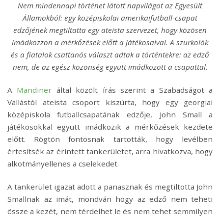
Nem mindennapi történet látott napvilágot az Egyesült
Államokból: egy középiskolai amerikaifutball-csapat
edzőjének megtiltatta egy ateista szervezet, hogy közösen
imádkozzon a mérkőzések előtt a játékosaival. A szurkolók
és a fiatalok csattanós választ adtak a történtekre: az edző
nem, de az egész közönség együtt imádkozott a csapattal.
A
Mandiner
által közölt írás szerint a Szabadságot a
Vallástól ateista csoport kiszúrta, hogy egy georgiai
középiskola futballcsapatának edzője, John Small a
játékosokkal együtt imádkozik a mérkőzések kezdete
előtt. Rögtön fontosnak tartották, hogy levélben
értesítsék az érintett tankerületet, arra hivatkozva, hogy
alkotmányellenes a cselekedet.
A tankerület igazat adott a panasznak és megtiltotta John
Smallnak az imát, mondván hogy az edző nem teheti
össze a kezét, nem térdelhet le és nem tehet semmilyen