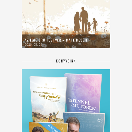
AZ ÉGIG ÉRŐ TESTVÉR – MÁTÉ MESÉJE
2026. 08. 01.
KÖNYVEINK