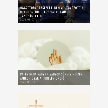
ÖSSZETÖRVE ÉRKEZETT, BÉKÉVEL TÁVOZOTT A
MLADIFESTRŐL – EGY FIATAL LÁNY
TANÚSÁGTÉTELE
2026. 08. 07.
ISTEN NÉMA VAGY ÉN VAGYOK SÜKET? – ILYEN,
AMIKOR CSAK A TÜRELEM OPCIÓ
2026. 08. 03.