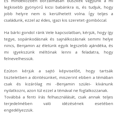
És mindeközben borzalmasan büszkék vagyunk a mi
legkisebb gyönyörű kicsi babánkra is, és tudjuk, hogy
jobb helyre nem is kerülhetett volna. Így teljes a
családunk, ezzel az édes, igazi kis szeretet-gombóccal.
Ha bárki gondol ránk Vele kapcsolatban, kérjük, hogy így
tegye, sopánkodásnak és sajnálkozásnak semmi helye
nincs, Benjamin az életünk egyik legszebb ajándéka, és
mi igyekszünk méltónak lenni a feladatra, hogy
felnevelhessük.
Ezúton kérjük a sajtó képviselőit, hogy tartsák
tiszteletben a döntésünket, miszerint ebben a témában
csak és kizárólag mi -Benjamin szülei- kívánunk
nyilatkozni, azon túl ezzel a témával ne foglalkozzanak.
Továbbá a fenti írás felhasználását, csak annak teljes
terjedelmében való idézésének esetében
engedélyezzük.