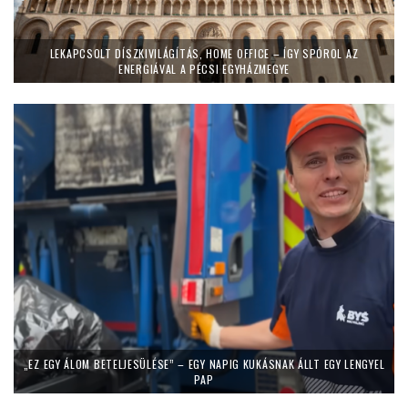
LEKAPCSOLT DÍSZKIVILÁGÍTÁS, HOME OFFICE – ÍGY SPÓROL AZ
ENERGIÁVAL A PÉCSI EGYHÁZMEGYE
„EZ EGY ÁLOM BETELJESÜLÉSE” – EGY NAPIG KUKÁSNAK ÁLLT EGY LENGYEL
PAP