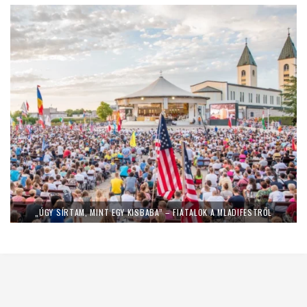
„ÚGY SÍRTAM, MINT EGY KISBABA” – FIATALOK A MLADIFESTRŐL