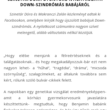
DOWN-SZINDRÓMÁS BABÁJÁRÓL
Szinetár Dóra és Makranczi Zalán közleményt adtak ki
Facebookon, amelyben leírják hogy újszülött babájuk Down-
szindrómás. A nyilatkozat számunkra nagyon szívet
melengető, alább változtatás nélkül közöljük.
„Hogy elébe menjünk a félreértéseknek és a
találgatásoknak… és hogy megakadályozzuk-bár ezt nem
nagyon lehet- a “hűha!”, “tragédia”, “dráma”, “micsoda
szörnyűség”, szalagcímeket, az általunk továbbra sem
kért, rólunk szóló bulvár-cikkek felett.
A napokban egy genetikai vizsgálat eredményeképpen-
amit a kórházi gyermekorvosunk javaslatára
készíttettünk- megtudtuk, hogy Benjamin babánk