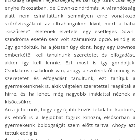
fizikailag teljesen egészséges, és bár úgy tűnik csak egy
enyhe fokozatban, de Down-szindrómás. A várandósság
alatt nem csináltattunk semmilyen erre vonatkozó
szűrővizsgálatot az ultrahangokon kívül, mert a baba
“kiszűrése”- életének elvétele- egy esetleges Down-
szindróma esetén sem volt számunkra opció. Mindig is
úgy gondoltuk, ha a Jóisten úgy dönt, hogy egy Downos
emberkétől kell tanulnunk szeretetet és elfogadást,
akkor így kell lennie. Ezt most is így gondoljuk.
Csodálatos családunk van, ahogy a szüleinktől mindig is
szeretetet és elfogadást tanultunk, ezt tanítjuk a
gyermekeinknek is, akik végtelen szeretettel reagáltak a
hírre, és ha lehet, még nagyobb imádattal néznek a
kisöccsükre.
Arra jutottunk, hogy egy újabb közös feladatot kaptunk,
és ebből is a legjobbat fogjuk kihozni, elsősorban a
gyermekeink boldogságát szem előtt tartva. Ahogy azt
tettük eddig is.